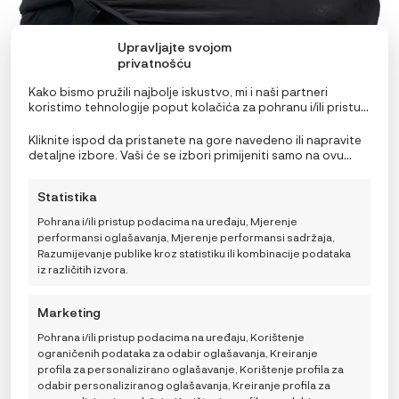
na
stranici
proizvoda
Upravljajte svojom
privatnošću
Kako bismo pružili najbolje iskustvo, mi i naši partneri
koristimo tehnologije poput kolačića za pohranu i/ili pristup
informacijama o uređaju. Pristanak na ove tehnologije
omogućit će nama i našim partnerima obradu osobnih
Kliknite ispod da pristanete na gore navedeno ili napravite
podataka kao što su ponašanje pri pregledavanju ili
detaljne izbore. Vaši će se izbori primijeniti samo na ovu
jedinstveni ID-ovi na ovoj stranici i prikazujemo
stranicu. Možete promijeniti svoje postavke u bilo kojem
(ne)personalizirane oglase. Nepristanak ili povlačenje
trenutku, uključujući povlačenje privole, korištenjem
Statistika
privole može negativno utjecati na određene značajke i
prekidača na Politici kolačića ili klikom na gumb za
funkcije.
upravljanje privolom na dnu ekrana.
Voksi Carry Me sjenilo i mrežica protiv komaraca
Pohrana i/ili pristup podacima na uređaju, Mjerenje
performansi oglašavanja, Mjerenje performansi sadržaja,
39,90
€
Razumijevanje publike kroz statistiku ili kombinacije podataka
ODABERITE
iz različitih izvora.
VARIJACIJU
DODAJ U KOŠARICU
Marketing
Pohrana i/ili pristup podacima na uređaju, Korištenje
ograničenih podataka za odabir oglašavanja, Kreiranje
profila za personalizirano oglašavanje, Korištenje profila za
odabir personaliziranog oglašavanja, Kreiranje profila za