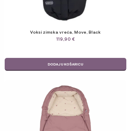
Voksi zimska vreća, Move, Black
119,90
€
DODAJ U KOŠARICU
Ovaj
proizvod
ima
više
varijanti.
Opcije
se
mogu