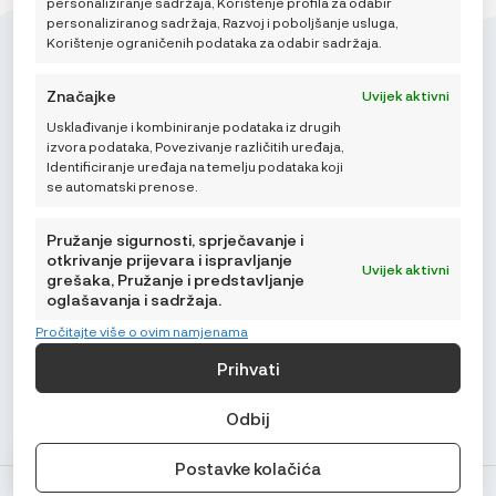
personaliziranje sadržaja, Korištenje profila za odabir
personaliziranog sadržaja, Razvoj i poboljšanje usluga,
Korištenje ograničenih podataka za odabir sadržaja.
Značajke
Uvijek aktivni
Usklađivanje i kombiniranje podataka iz drugih
Mikroedra d.o.o.
izvora podataka, Povezivanje različitih uređaja,
(01) 48 22 132
Identificiranje uređaja na temelju podataka koji
se automatski prenose.
info@najnaj.eu
Pružanje sigurnosti, sprječavanje i
otkrivanje prijevara i ispravljanje
Uvijek aktivni
grešaka, Pružanje i predstavljanje
oglašavanja i sadržaja.
SAVJETI
Pročitajte više o ovim namjenama
PODRŠKA
Prihvati
NAJNAJ.EU
Odbij
Postavke kolačića
© Najnaj.eu 2026.