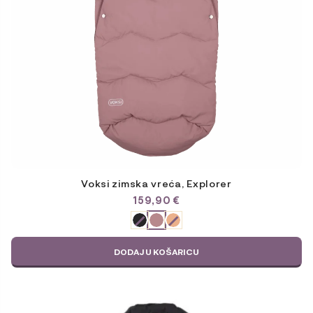
odabrati
na
stranici
proizvoda
Voksi zimska vreća, Explorer
159,90
€
ODABERITE
VARIJACIJU
DODAJ U KOŠARICU