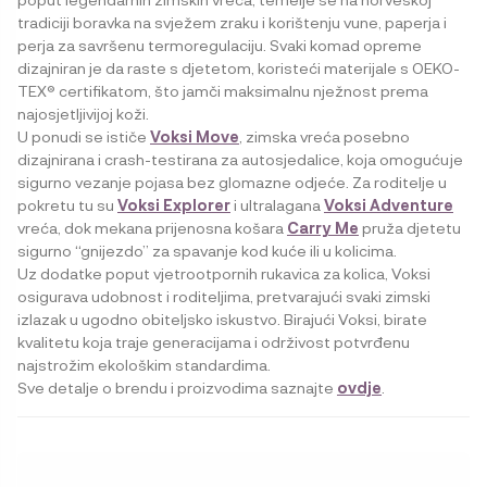
tradiciji boravka na svježem zraku i korištenju vune, paperja i
perja za savršenu termoregulaciju. Svaki komad opreme
dizajniran je da raste s djetetom, koristeći materijale s OEKO-
TEX® certifikatom, što jamči maksimalnu nježnost prema
najosjetljivijoj koži.
U ponudi se ističe
Voksi Move
, zimska vreća posebno
dizajnirana i crash-testirana za autosjedalice, koja omogućuje
sigurno vezanje pojasa bez glomazne odjeće. Za roditelje u
pokretu tu su
Voksi Explorer
i ultralagana
Voksi Adventure
vreća, dok mekana prijenosna košara
Carry Me
pruža djetetu
sigurno “gnijezdo” za spavanje kod kuće ili u kolicima.
Uz dodatke poput vjetrootpornih rukavica za kolica, Voksi
osigurava udobnost i roditeljima, pretvarajući svaki zimski
izlazak u ugodno obiteljsko iskustvo. Birajući Voksi, birate
kvalitetu koja traje generacijama i održivost potvrđenu
najstrožim ekološkim standardima.
Sve detalje o brendu i proizvodima saznajte
ovdje
.