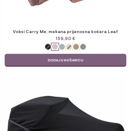
Voksi Carry Me, mekana prijenosna košara Leaf
159,90
€
ODABERITE
VARIJACIJU
DODAJ U KOŠARICU
Ovaj
proizvod
ima
više
varijanti.
Opcije
se
mogu
odabrati