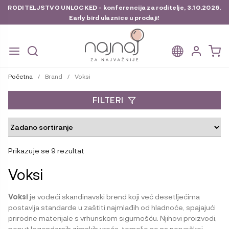
RODITELJSTVO UNLOCKED - konferencija za roditelje, 3.10.2026.
Early bird ulaznice u prodaji!
Preskoči
Skoči
na
do
Početna
/
Brand
/
Voksi
navigaciju
sadržaja
FILTERI
Prikazuje se 9 rezultat
Voksi
Voksi
je vodeći skandinavski brend koji već desetljećima
postavlja standarde u zaštiti najmlađih od hladnoće, spajajući
prirodne materijale s vrhunskom sigurnošću. Njihovi proizvodi,
poput legendarnih zimskih vreća, temelje se na norveškoj