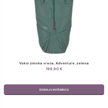
Voksi zimska vreća, Adventure, zelena
199,90
€
DODAJ U KOŠARICU
Ovaj