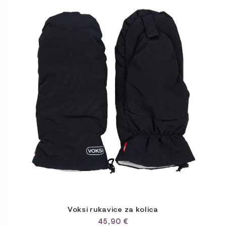
proizvod
ima
više
varijanti.
Opcije
se
mogu
odabrati
na
stranici
proizvoda
Voksi rukavice za kolica
45,90
€