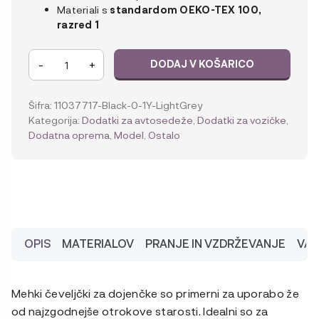
Materiali s
standardom OEKO-TEX 100,
razred 1
Voksi
-
+
DODAJ V KOŠARICO
mehki
copatki
za
Šifra:
11037717-Black-0-1Y-LightGrey
dojenčke,
Kategorija:
Dodatki za avtosedeže
,
Dodatki za vozičke
,
Black
Dodatna oprema
,
Model
,
Ostalo
količina
OPIS
MATERIALOV
PRANJE IN VZDRŽEVANJE
VA
Mehki čeveljčki za dojenčke so primerni za uporabo že
od najzgodnejše otrokove starosti. Idealni so za