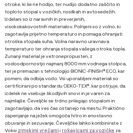
otroke, ki še ne hodijo, ter nudijo dodatno zaščito in
toploto stopal v vozičkih, nosilkah in avtosedežih.
Izdelani so iz naravnih in preverjenih,
visokokakovostnih materialov. Polnjeni so z volno, ki
zagotavlja prijetno temperaturo in pomaga ohranjati
otroška stopala suha. Volna naravno uravnava
temperaturo ter ohranja stopala vašega otroka topla.
Zunanji material je vetronepropusten, z
vodoodpornostjo najmanj 8000 mm vodnega stolpca,
ter je premazan s tehnologijo BIONIC-FINISH® ECO, kar
pomeni, da odbija vodo. Vsi uporabljeni materiali so
certificirani po standardu OEKO-TEX®, kar potrjuje, da
izdelek ne vsebuje škodljivih snovi in je varen za
najmlajše.
Čeveljčki se trdno prilegajo stopalom in
zagotavljajo, da ves čas ostanejo na mestu. Praktično
zapenjanje na ježek omogoča hitro in enostavno
obuvanje in sezuvanje.
Čeveljčke lahko kombinirate z
Voksi
zimskimi vrečami
i
rokavicami za vozičke
za