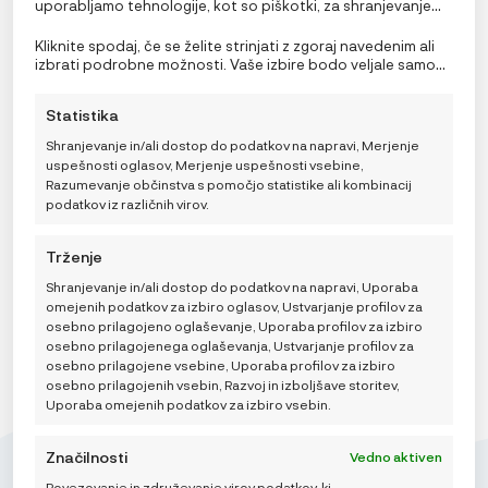
uporabljamo tehnologije, kot so piškotki, za shranjevanje
in/ali dostop do podatkov o napravi. Soglasje za te
tehnologije nam in našim partnerjem omogoča obdelavo
Kliknite spodaj, če se želite strinjati z zgoraj navedenim ali
osebnih podatkov, kot so vedenje pri brskanju ali edinstveni
izbrati podrobne možnosti. Vaše izbire bodo veljale samo
identifikatorji na tem spletnem mestu. Neprivolitev ali
za to spletno mesto. Nastavitve lahko kadar koli
preklic privolitve lahko negativno vpliva na nekatere
spremenite, vključno s preklicem soglasja, tako da
Statistika
funkcije in funkcije.
uporabite preklopna stikala v pravilniku o piškotkih ali
iCandy Senčnik, Cookie
kliknete gumb za upravljanje soglasja na dnu zaslona.
Shranjevanje in/ali dostop do podatkov na napravi, Merjenje
40,00
€
uspešnosti oglasov, Merjenje uspešnosti vsebine,
Razumevanje občinstva s pomočjo statistike ali kombinacij
podatkov iz različnih virov.
DODAJ V KOŠARICO
Trženje
Shranjevanje in/ali dostop do podatkov na napravi, Uporaba
omejenih podatkov za izbiro oglasov, Ustvarjanje profilov za
osebno prilagojeno oglaševanje, Uporaba profilov za izbiro
osebno prilagojenega oglaševanja, Ustvarjanje profilov za
osebno prilagojene vsebine, Uporaba profilov za izbiro
osebno prilagojenih vsebin, Razvoj in izboljšave storitev,
Uporaba omejenih podatkov za izbiro vsebin.
Značilnosti
Vedno aktiven
Povezovanje in združevanje virov podatkov, ki