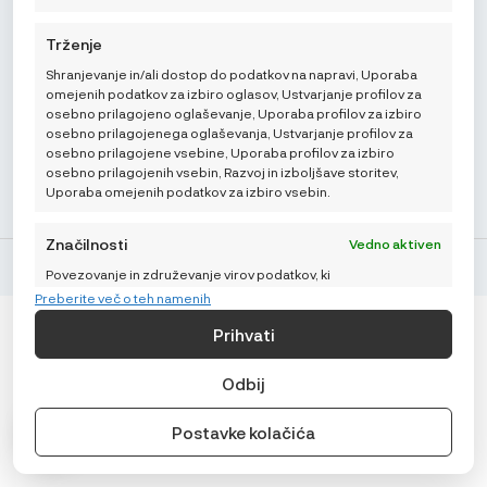
(01) 48 22 132
info@najnaj.eu
Trženje
Shranjevanje in/ali dostop do podatkov na napravi, Uporaba
TIPS
omejenih podatkov za izbiro oglasov, Ustvarjanje profilov za
osebno prilagojeno oglaševanje, Uporaba profilov za izbiro
PODRŠKA
osebno prilagojenega oglaševanja, Ustvarjanje profilov za
osebno prilagojene vsebine, Uporaba profilov za izbiro
osebno prilagojenih vsebin, Razvoj in izboljšave storitev,
NAJNAJ.EU
Uporaba omejenih podatkov za izbiro vsebin.
Značilnosti
Vedno aktiven
© Najnaj.eu 2026.
Povezovanje in združevanje virov podatkov, ki
niso pridobljeni na spletu, Povezovanje
Preberite več o teh namenih
različnih naprav, Identifikacija naprave na
Prihvati
podlagi samodejno prenesenih informacij.
Odbij
Zagotavljanje varnosti, preprečevanje
in zaznavanje prevar in odpravljanje
Vedno aktiven
težav, Dostava in prikaz oglasov in
Postavke kolačića
vsebin.