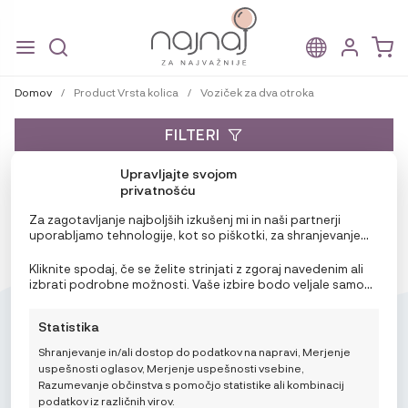
Skip
Skip
to
to
Domov
/
Product Vrsta kolica
/
Voziček za dva otroka
navigation
content
FILTERI
Upravljajte svojom
Ujemajočih izdelkov ni mogoče najti.
privatnošću
Za zagotavljanje najboljših izkušenj mi in naši partnerji
uporabljamo tehnologije, kot so piškotki, za shranjevanje
in/ali dostop do podatkov o napravi. Soglasje za te
tehnologije nam in našim partnerjem omogoča obdelavo
Kliknite spodaj, če se želite strinjati z zgoraj navedenim ali
osebnih podatkov, kot so vedenje pri brskanju ali edinstveni
izbrati podrobne možnosti. Vaše izbire bodo veljale samo
identifikatorji na tem spletnem mestu. Neprivolitev ali
za to spletno mesto. Nastavitve lahko kadar koli
preklic privolitve lahko negativno vpliva na nekatere
spremenite, vključno s preklicem soglasja, tako da
Statistika
funkcije in funkcije.
uporabite preklopna stikala v pravilniku o piškotkih ali
kliknete gumb za upravljanje soglasja na dnu zaslona.
Shranjevanje in/ali dostop do podatkov na napravi, Merjenje
uspešnosti oglasov, Merjenje uspešnosti vsebine,
Razumevanje občinstva s pomočjo statistike ali kombinacij
Mikroedra d.o.o.
podatkov iz različnih virov.