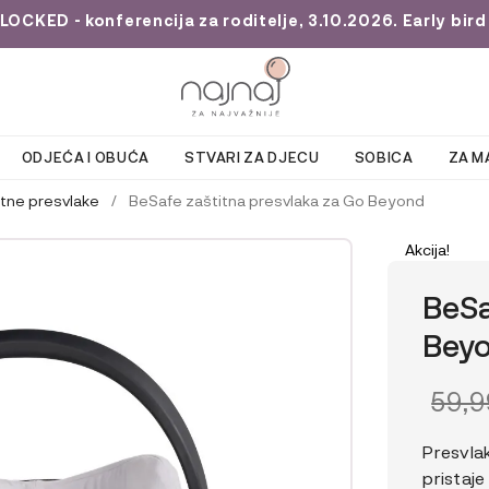
KED - konferencija za roditelje, 3.10.2026. Early bird 
ODJEĆA I OBUĆA
STVARI ZA DJECU
SOBICA
ZA M
itne presvlake
/
BeSafe zaštitna presvlaka za Go Beyond
Akcija!
BeSa
Bey
IZV
59,
CIJE
Presvlak
BILA
pristaje