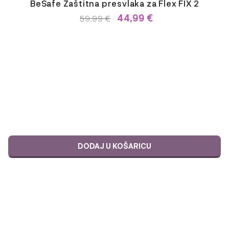
BeSafe Zaštitna presvlaka za Flex FIX 2
44,99
€
IZVORNA
TRENUTNA
59,99
€
CIJENA
CIJENA
BILA
JE:
JE:
59,99 €.
59,99 €.
DODAJ U KOŠARICU