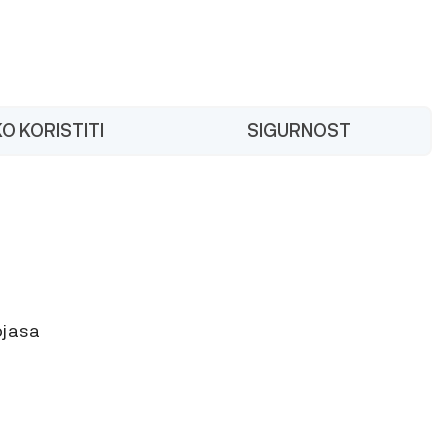
O KORISTITI
SIGURNOST
ojasa