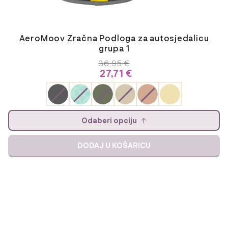
AeroMoov Zračna Podloga za autosjedalicu
grupa 1
36,95
€
27,71
€
Odaberi opciju
DODAJ U KOŠARICU