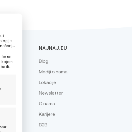
put
ologije
onašanje
NAJNAJ.EU
alizirane
e
i će se
Blog
o kojem
a ili
Mediji o nama
nja
Lokacije
e
Newsletter
z
O nama
Karijere
je
B2B
abir