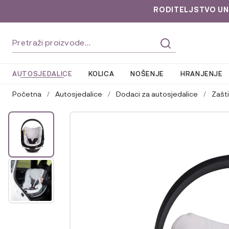
RODITELJSTVO UNLOC
Preskoči
Skoči
Pretraži:
na
do
navigaciju
sadržaja
AUTOSJEDALICE
KOLICA
NOŠENJE
HRANJENJE
Početna
/
Autosjedalice
/
Dodaci za autosjedalice
/
Zašt