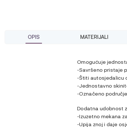
OPIS
MATERIJALI
Omogućuje jednosta
-Savršeno pristaje p
-Štiti autosjedalicu 
-Jednostavno skinite
-Označeno područje
Dodatna udobnost za
-Izuzetno mekana za
-Upija znoj i daje os