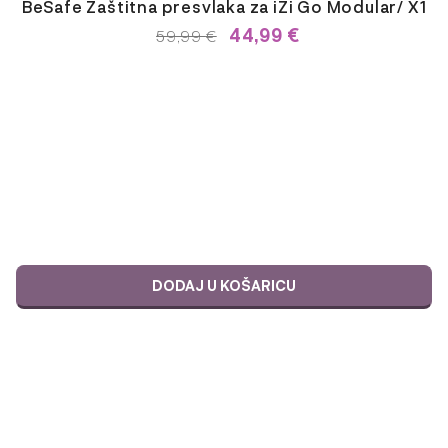
BeSafe Zaštitna presvlaka za iZi Go Modular/ X1
44,99
€
IZVORNA
TRENUTNA
59,99
€
CIJENA
CIJENA
BILA
JE:
JE:
59,99 €.
59,99 €.
DODAJ U KOŠARICU