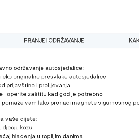
PRANJE I ODRŽAVANJE
KAK
vno održavanje autosjedalice:
reko originalne presvlake autosjedalice
od prljavštine i prolijevanja
 i operite zaštitu kad god je potrebno
 pomaže vam lako pronaći magnete sigurnosnog p
 vaše dijete:
 dječju kožu
jećaj hlađenja u toplijim danima