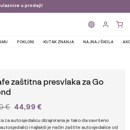
ulaznice u prodaji!
AMU
POKLONI
KUTAK ZNANJA
NAJNAJ ŠKOLA
AKC
fe zaštitna presvlaka za Go
ond
ORNA
TRENUTNA
44,99
€
99
€
NA
CIJENA
a za autosjedalicu dizajnirana je tako da savršeno
JE:
 autosjedalici i najlakši je način zaštite autosjedalice od