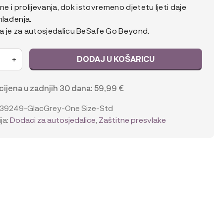
ine i prolijevanja, dok istovremeno djetetu ljeti daje
59,99 €.
hlađenja.
 €.
 je za autosjedalicu BeSafe Go Beyond.
DODAJ U KOŠARICU
+
a
 cijena u zadnjih 30 dana:
59,99
€
039249-GlacGrey-One Size-Std
ja:
Dodaci za autosjedalice
,
Zaštitne presvlake