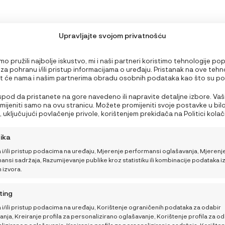
Upravljajte svojom privatnošću
o pružili najbolje iskustvo, mi i naši partneri koristimo tehnologije po
 za pohranu i/ili pristup informacijama o uređaju. Pristanak na ove tehn
 će nama i našim partnerima obradu osobnih podataka kao što su p
PODRŠKA
edavanju ili jedinstveni ID-ovi na ovoj stranici i prikazujemo (ne)person
Nepristanak ili povlačenje privole može negativno utjecati na određen
 ispod da pristanete na gore navedeno ili napravite detaljne izbore. Vaš
Što ponijeti bebi za
Moj račun
i funkcije.
rimijeniti samo na ovu stranicu. Možete promijeniti svoje postavke u bil
obrok na plaži ili izletu?
 uključujući povlačenje privole, korištenjem prekidača na Politici kolačić
Nutricionistica donosi 3
NajNaj korisnički centar
a gumb za upravljanje privolom na dnu ekrana.
brza recepta
tika
Opći uvjeti kupnje i poslova
 i/ili pristup podacima na uređaju, Mjerenje performansi oglašavanja, Mjerenj
Kako pomoći bebi da
Načini plaćanja i sigurnost
nsi sadržaja, Razumijevanje publike kroz statistiku ili kombinacije podataka i
lakše podnese vrućine
h izvora.
Dostava
Kako sigurno putovati
ting
Sigurnosna obavijest
tijekom ljeta
 i/ili pristup podacima na uređaju, Korištenje ograničenih podataka za odabir
Povrati, zamjene i reklamaci
nja, Kreiranje profila za personalizirano oglašavanje, Korištenje profila za od