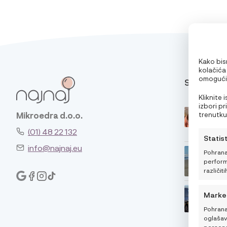
Kako bism
kolačića
omogućit
SAVJETI
pri pregl
oglase. 
Kliknite
značajke 
izbori p
trenutku,
Mikroedra d.o.o.
klikom n
(01) 48 22 132
Statis
info@najnaj.eu
Pohrana
performa
različiti
Marke
Pohrana
oglašava