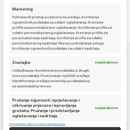
Marketing
Pohrana i/ili pristup podacima na uređaju, Korištenje
ograničenih podataka za odabir oglašavanja, Kreiranje
profila za personalizirano oglašavanje, Korištenje profila za
odabir personaliziranog oglašavanja, Kreiranje profila za
personaliziranje sadržaja, Korištenje profila za odabir
personaliziranog sadržaja, Razvoj i poboljšanje usluga,
Korištenje ograničenih podataka za odabir sadržaja.
Značajke
Uvijek aktivni
Usklađivanje i kombiniranje podataka iz drugih
Mikroedra d.o.o.
izvora podataka, Povezivanje različitih uređaja,
(01) 48 22 132
Identificiranje uređaja na temelju podataka koji
se automatski prenose.
info@najnaj.eu
Pružanje sigurnosti, sprječavanje i
otkrivanje prijevara i ispravljanje
Uvijek aktivni
grešaka, Pružanje i predstavljanje
oglašavanja i sadržaja.
SAVJETI
Pročitajte više o ovim namjenama