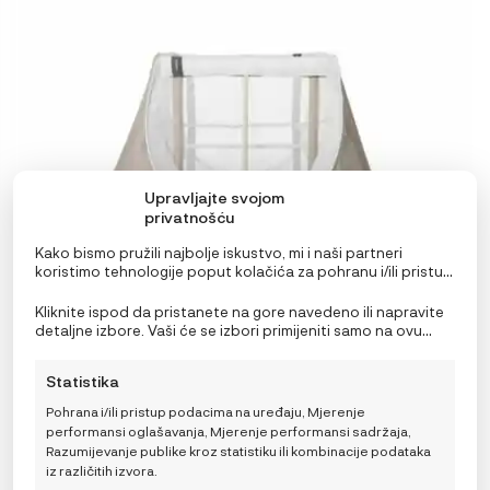
ima
više
varijanti.
Opcije
se
mogu
odabrati
na
Upravljajte svojom
stranici
privatnošću
proizvoda
Kako bismo pružili najbolje iskustvo, mi i naši partneri
koristimo tehnologije poput kolačića za pohranu i/ili pristup
AeroMoov Putni krevetić
informacijama o uređaju. Pristanak na ove tehnologije
omogućit će nama i našim partnerima obradu osobnih
Kliknite ispod da pristanete na gore navedeno ili napravite
199,00
€
podataka kao što su ponašanje pri pregledavanju ili
detaljne izbore. Vaši će se izbori primijeniti samo na ovu
jedinstveni ID-ovi na ovoj stranici i prikazujemo
stranicu. Možete promijeniti svoje postavke u bilo kojem
(ne)personalizirane oglase. Nepristanak ili povlačenje
trenutku, uključujući povlačenje privole, korištenjem
Statistika
privole može negativno utjecati na određene značajke i
prekidača na Politici kolačića ili klikom na gumb za
Odaberi opciju
funkcije.
upravljanje privolom na dnu ekrana.
Pohrana i/ili pristup podacima na uređaju, Mjerenje
performansi oglašavanja, Mjerenje performansi sadržaja,
DODAJ U KOŠARICU
Razumijevanje publike kroz statistiku ili kombinacije podataka
iz različitih izvora.