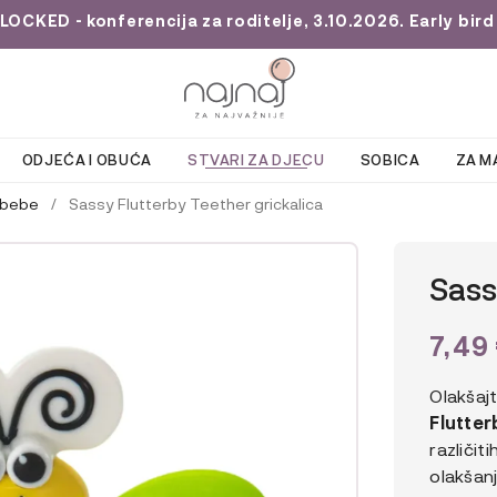
KED - konferencija za roditelje, 3.10.2026. Early bird 
ODJEĆA I OBUĆA
STVARI ZA DJECU
SOBICA
ZA M
 bebe
/
Sassy Flutterby Teether grickalica
Sass
7,49
Olakšajt
Flutter
različit
olakšan