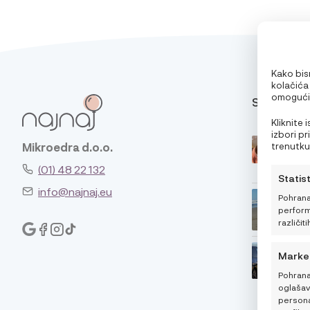
Kako bism
kolačića
omogućit
SAVJETI
pri pregl
oglase. 
Kliknite
značajke 
izbori p
trenutku,
Mikroedra d.o.o.
klikom n
(01) 48 22 132
Statis
info@najnaj.eu
Pohrana
performa
različiti
Marke
Pohrana
oglašava
personal