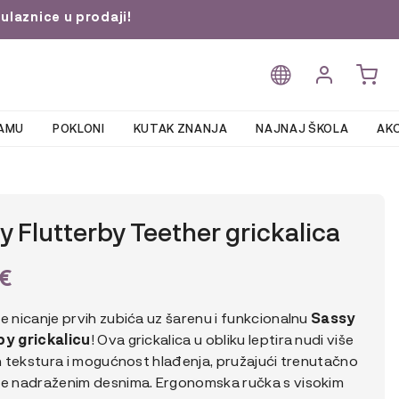
ulaznice u prodaji!
AMU
POKLONI
KUTAK ZNANJA
NAJNAJ ŠKOLA
AKC
y Flutterby Teether grickalica
€
e nicanje prvih zubića uz šarenu i funkcionalnu
Sassy
by grickalicu
! Ova grickalica u obliku leptira nudi više
ih tekstura i mogućnost hlađenja, pružajući trenutačno
je nadraženim desnima. Ergonomska ručka s visokim