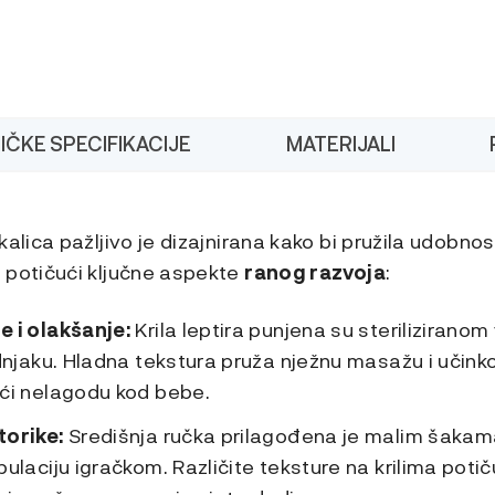
IČKE SPECIFIKACIJE
MATERIJALI
kalica pažljivo je dizajnirana kako bi pružila udobnos
 potičući ključne aspekte
ranog razvoja
:
e i olakšanje:
Krila leptira punjena su steriliziran
dnjaku. Hladna tekstura pruža nježnu masažu i učinkov
ući nelagodu kod bebe
.
torike:
Središnja ručka prilagođena je malim šakam
ulaciju igračkom. Različite teksture na krilima potič