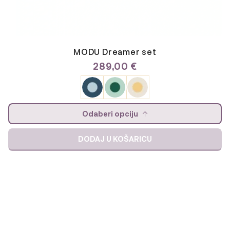
MODU Dreamer set
289,00
€
Odaberi opciju
DODAJ U KOŠARICU