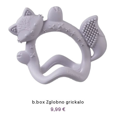
Ovaj
proizvod
ima
više
varijanti.
Opcije
se
mogu
odabrati
na
stranici
proizvoda
b.box Zglobno grickalo
9,99
€