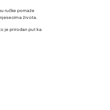
dnu ručke pomaže
m mjesecima života
.
to je prirodan put ka