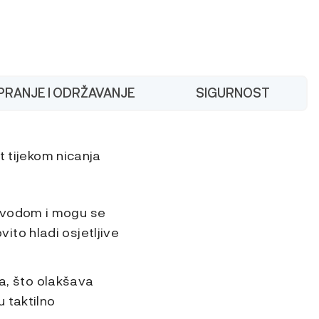
PRANJE I ODRŽAVANJE
SIGURNOST
t tijekom nicanja
om vodom i mogu se
ito hladi osjetljive
a, što olakšava
u taktilno