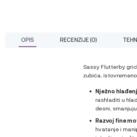
OPIS
RECENZIJE (0)
TEHN
Sassy Flutterby gric
zubića, istovremeno
Nježno hlađenj
rashladiti u hla
desni, smanjuj
Razvoj fine mo
hvatanje i manip