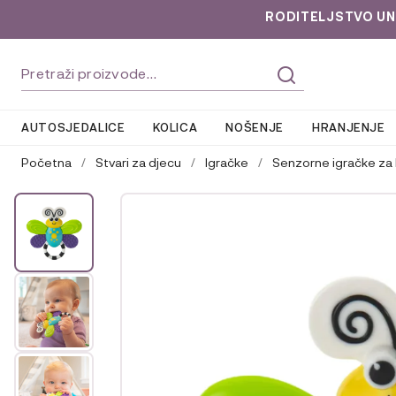
RODITELJSTVO UNLOC
Preskoči
Skoči
Pretraži:
na
do
navigaciju
sadržaja
AUTOSJEDALICE
KOLICA
NOŠENJE
HRANJENJE
Početna
/
Stvari za djecu
/
Igračke
/
Senzorne igračke za