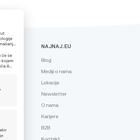
put
ologije
onašanje
NAJNAJ.EU
alizirane
e
i će se
Blog
o kojem
a ili
Mediji o nama
nja
Lokacije
e
Newsletter
z
O nama
Karijere
je
B2B
abir
je
Kontakt