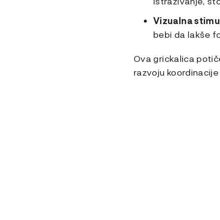
istraživanje, št
Vizualna stimu
bebi da lakše f
Ova grickalica potiče
razvoju koordinacije 