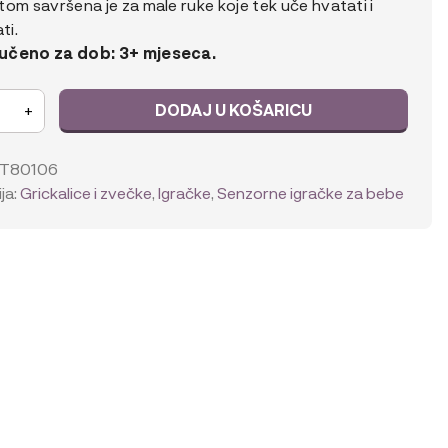
om savršena je za male ruke koje tek uče hvatati i
ti.
učeno za dob: 3+ mjeseca.
DODAJ U KOŠARICU
+
y
a
T80106
ja:
Grickalice i zvečke
,
Igračke
,
Senzorne igračke za bebe