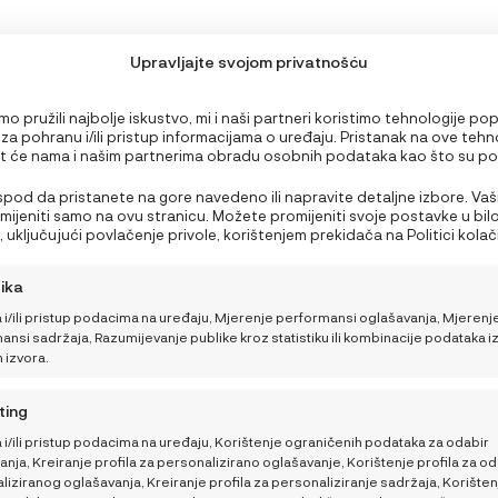
Upravljajte svojom privatnošću
o pružili najbolje iskustvo, mi i naši partneri koristimo tehnologije po
 za pohranu i/ili pristup informacijama o uređaju. Pristanak na ove tehn
 će nama i našim partnerima obradu osobnih podataka kao što su p
PODRŠKA
edavanju ili jedinstveni ID-ovi na ovoj stranici i prikazujemo (ne)person
Nepristanak ili povlačenje privole može negativno utjecati na određen
 ispod da pristanete na gore navedeno ili napravite detaljne izbore. Vaš
Što ponijeti bebi za
Moj račun
i funkcije.
rimijeniti samo na ovu stranicu. Možete promijeniti svoje postavke u bil
obrok na plaži ili izletu?
 uključujući povlačenje privole, korištenjem prekidača na Politici kolačić
Nutricionistica donosi 3
NajNaj korisnički centar
a gumb za upravljanje privolom na dnu ekrana.
brza recepta
tika
Opći uvjeti kupnje i poslova
 i/ili pristup podacima na uređaju, Mjerenje performansi oglašavanja, Mjerenj
Kako pomoći bebi da
Načini plaćanja i sigurnost
nsi sadržaja, Razumijevanje publike kroz statistiku ili kombinacije podataka i
lakše podnese vrućine
h izvora.
Dostava
Kako sigurno putovati
ting
Sigurnosna obavijest
tijekom ljeta
 i/ili pristup podacima na uređaju, Korištenje ograničenih podataka za odabir
Povrati, zamjene i reklamaci
nja, Kreiranje profila za personalizirano oglašavanje, Korištenje profila za od
iziranog oglašavanja, Kreiranje profila za personaliziranje sadržaja, Korišten
Raskid ugovora