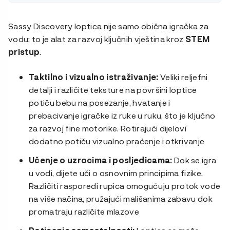
Sassy Discovery loptica nije samo obična igračka za
vodu; to je alat za razvoj ključnih vještina kroz
STEM
pristup
.
Taktilno i vizualno istraživanje:
Veliki reljefni
detalji i različite teksture na površini loptice
potiču bebu na posezanje, hvatanje i
prebacivanje igračke iz ruke u ruku, što je ključno
za razvoj fine motorike
. Rotirajući dijelovi
dodatno potiču vizualno praćenje i otkrivanje
Učenje o uzrocima i posljedicama:
Dok se igra
u vodi, dijete uči o osnovnim principima fizike.
Različiti rasporedi rupica omogućuju protok vode
na više načina, pružajući mališanima zabavu dok
promatraju različite mlazove