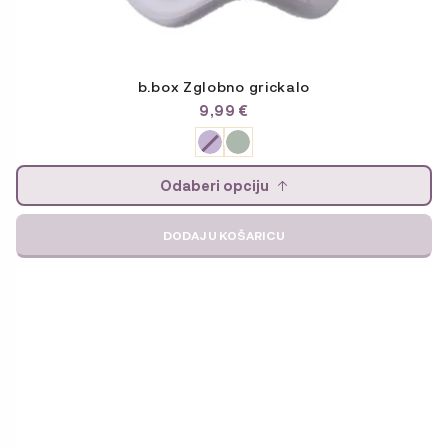
b.box Zglobno grickalo
9,99
€
Odaberi opciju
DODAJ U KOŠARICU
Ovaj
proizvod
ima
više
varijanti.
Opcije
se
mogu