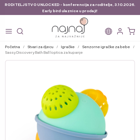
RODITELJSTVO UNLOCKED - konferencija za roditelje, 3.10.2026.
Early bird ulaznice u prodaji!
Preskoči
Skoči
na
do
Početna
/
Stvari za djecu
/
Igračke
/
Senzorne igračke za bebe
/
navigaciju
sadržaja
Sassy Discovery Bath Ball loptica za kupanje