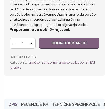
igračka nudi bogato senzorno iskustvo zahvaljujući
različitim teksturama i dinamičnim dijelovima koji
potiču bebu na istraživanje
. Dizajnirana je da potiče
znatiželju, a mogućnost rastavljanja čini je
savršenom za igru punjenja i prelijevanja vode.
Preporučeno za dob: 6+ mjeseci.
Sassy
-
+
DODAJ U KOŠARICU
Discovery
Bath
Ball
SKU:
SMT13066
loptica
Kategorija:
Igračke
,
Senzorne igračke za bebe
,
STEM
za
igračke
kupanje
količina
OPIS
RECENZIJE (0)
TEHNIČKE SPECIFIKACIJE
MA