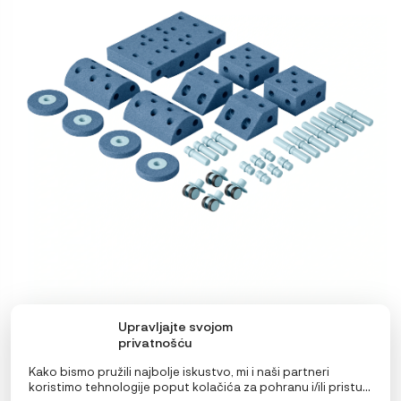
odabrati
na
stranici
proizvoda
Upravljajte svojom
privatnošću
MODU Dreamer set
289,00
€
Kako bismo pružili najbolje iskustvo, mi i naši partneri
koristimo tehnologije poput kolačića za pohranu i/ili pristup