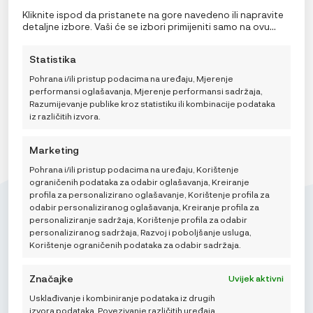
informacijama o uređaju. Pristanak na ove tehnologije
omogućit će nama i našim partnerima obradu osobnih
Kliknite ispod da pristanete na gore navedeno ili napravite
Odaberi opciju
podataka kao što su ponašanje pri pregledavanju ili
detaljne izbore. Vaši će se izbori primijeniti samo na ovu
jedinstveni ID-ovi na ovoj stranici i prikazujemo
stranicu. Možete promijeniti svoje postavke u bilo kojem
(ne)personalizirane oglase. Nepristanak ili povlačenje
trenutku, uključujući povlačenje privole, korištenjem
Statistika
DODAJ U KOŠARICU
privole može negativno utjecati na određene značajke i
prekidača na Politici kolačića ili klikom na gumb za
funkcije.
upravljanje privolom na dnu ekrana.
Pohrana i/ili pristup podacima na uređaju, Mjerenje
performansi oglašavanja, Mjerenje performansi sadržaja,
Razumijevanje publike kroz statistiku ili kombinacije podataka
iz različitih izvora.
Marketing
Pohrana i/ili pristup podacima na uređaju, Korištenje
ograničenih podataka za odabir oglašavanja, Kreiranje
profila za personalizirano oglašavanje, Korištenje profila za
odabir personaliziranog oglašavanja, Kreiranje profila za
personaliziranje sadržaja, Korištenje profila za odabir
personaliziranog sadržaja, Razvoj i poboljšanje usluga,
Korištenje ograničenih podataka za odabir sadržaja.
Mikroedra d.o.o.
(01) 48 22 132
Značajke
Uvijek aktivni
info@najnaj.eu
Usklađivanje i kombiniranje podataka iz drugih
izvora podataka, Povezivanje različitih uređaja,