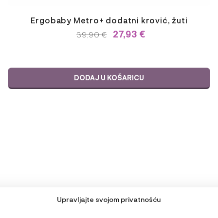
Ergobaby Metro+ dodatni krović, žuti
27,93
€
IZVORNA
TRENUTNA
39,90
€
CIJENA
CIJENA
BILA
JE:
JE:
39,90 €.
39,90 €.
DODAJ U KOŠARICU
Upravljajte svojom privatnošću