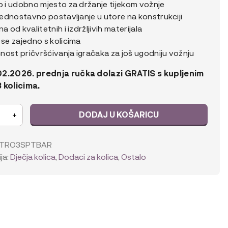
o i udobno mjesto za držanje tijekom vožnje
 jednostavno postavljanje u utore na konstrukciji
na od kvalitetnih i izdržljivih materijala
 se zajedno s kolicima
nost pričvršćivanja igračaka za još ugodniju vožnju
2.2026. prednja ručka dolazi GRATIS s kupljenim
 kolicima.
y
DODAJ U KOŠARICU
+
TRO3SPTBAR
ja:
Dječja kolica
,
Dodaci za kolica
,
Ostalo