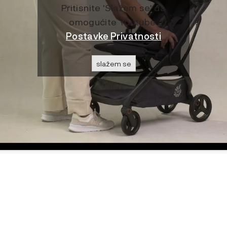
Pritisnite 'Slažem se' da
omogućite Youtube
Postavke Privatnosti
slažem se