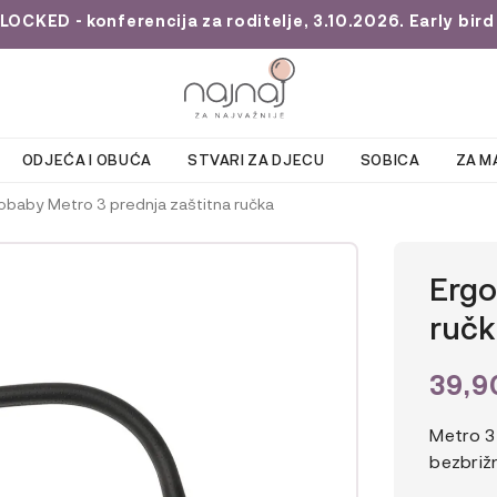
KED - konferencija za roditelje, 3.10.2026. Early bird 
ODJEĆA I OBUĆA
STVARI ZA DJECU
SOBICA
ZA M
obaby Metro 3 prednja zaštitna ručka
Ergo
ruč
39,
Metro 3
bezbriž