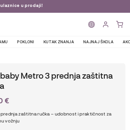
ulaznice u prodaji!
AMU
POKLONI
KUTAK ZNANJA
NAJNAJ ŠKOLA
AKC
baby Metro 3 prednja zaštitna
ka
90
€
 prednja zaštitna ručka – udobnost i praktičnost za
nu vožnju