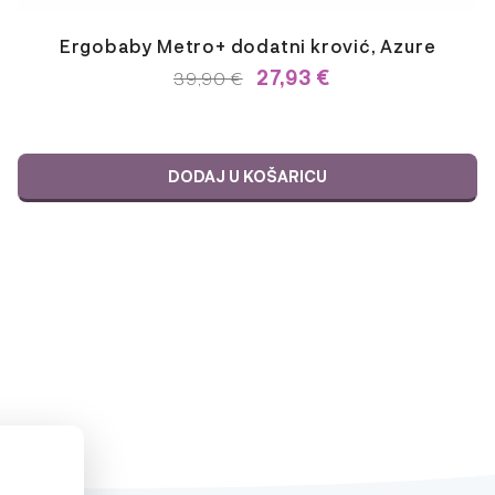
Ergobaby Metro+ dodatni krović, Azure
27,93
€
IZVORNA
TRENUTNA
39,90
€
CIJENA
CIJENA
BILA
JE:
JE:
39,90 €.
39,90 €.
DODAJ U KOŠARICU