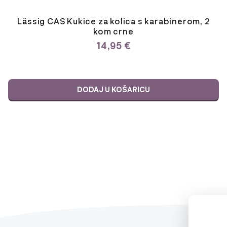
Lässig CAS Kukice za kolica s karabinerom, 2
kom crne
14,95
€
DODAJ U KOŠARICU