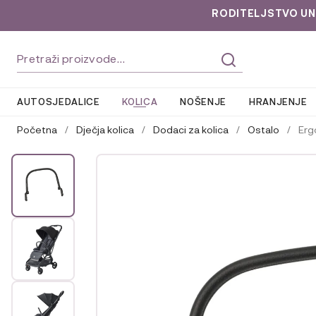
RODITELJSTVO UNLOC
Preskoči
Skoči
Pretraži:
na
do
navigaciju
sadržaja
AUTOSJEDALICE
KOLICA
NOŠENJE
HRANJENJE
Početna
/
Dječja kolica
/
Dodaci za kolica
/
Ostalo
/
Erg