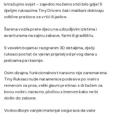
Istražujmo svijet – zajedno možemo stići bilo gdje! S
dječjim ruksacima Tiny Drivers čak i mališani dobivaju
odlične pratioce za vrtić ili jaslice.
Šarena vozila prate djecu na uzbudljivim izletima i
avanturama na sajmu zabave, farmi ili gradilištu.
S veselim bojama i razigranim 3D detaljima, dječji
ruksaci postat će vjeran prijatelj od prvog dana u
jaslicama pa i kasnije.
Osim dizajna, funkcionalnost naravno nije zanemarena:
Tiny Ruksaci nude naramenice podesive po visini s
remenom za prsa, veliki glavni pretinac s držačem za
bocu vode i, naravno, pločicu s imenom kako ne bi
došlo do zabune.
Vodoodbojni vanjski materijal osigurava da vaše