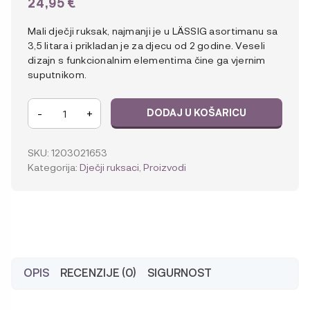
24,95
€
Mali dječji ruksak, najmanji je u LÄSSIG asortimanu sa
3,5 litara i prikladan je za djecu od 2 godine. Veseli
dizajn s funkcionalnim elementima čine ga vjernim
suputnikom.
Lässig
-
+
DODAJ U KOŠARICU
Tiny
Drivers
Ruksak
SKU:
1203021653
Ringišpil
Kategorija:
Dječji ruksaci
,
Proizvodi
količina
OPIS
RECENZIJE (0)
SIGURNOST