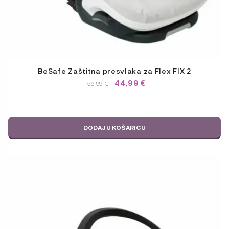
BeSafe Zaštitna presvlaka za Flex FIX 2
44,99
€
IZVORNA
TRENUTNA
59,99
€
CIJENA
CIJENA
BILA
JE:
JE:
59,99 €.
59,99 €.
DODAJ U KOŠARICU