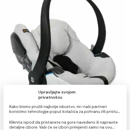
Upravljajte svojom
privatnošću
Kako bismo pružili najbolje iskustvo, mi i naši partneri
koristimo tehnologije poput kolačića za pohranu i/ili pristup
informacijama o uređaju. Pristanak na ove tehnologije
omogućit će nama i našim partnerima obradu osobnih
Kliknite ispod da pristanete na gore navedeno ili napravite
BeSafe Zaštitna presvlaka za iZi Go Modular/ X1
podataka kao što su ponašanje pri pregledavanju ili
detaljne izbore. Vaši će se izbori primijeniti samo na ovu