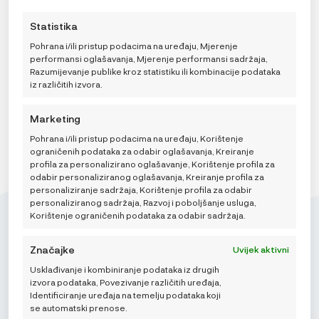
jedinstveni ID-ovi na ovoj stranici i prikazujemo
stranicu. Možete promijeniti svoje postavke u bilo kojem
44,99
€
IZVORNA
TRENUTNA
59,99
€
(ne)personalizirane oglase. Nepristanak ili povlačenje
trenutku, uključujući povlačenje privole, korištenjem
CIJENA
CIJENA
Statistika
privole može negativno utjecati na određene značajke i
prekidača na Politici kolačića ili klikom na gumb za
BILA
JE:
funkcije.
JE:
59,99 €.
upravljanje privolom na dnu ekrana.
Pohrana i/ili pristup podacima na uređaju, Mjerenje
59,99 €.
performansi oglašavanja, Mjerenje performansi sadržaja,
DODAJ U KOŠARICU
Razumijevanje publike kroz statistiku ili kombinacije podataka
iz različitih izvora.
Marketing
Pohrana i/ili pristup podacima na uređaju, Korištenje
ograničenih podataka za odabir oglašavanja, Kreiranje
profila za personalizirano oglašavanje, Korištenje profila za
odabir personaliziranog oglašavanja, Kreiranje profila za
personaliziranje sadržaja, Korištenje profila za odabir
personaliziranog sadržaja, Razvoj i poboljšanje usluga,
Korištenje ograničenih podataka za odabir sadržaja.
Značajke
Uvijek aktivni
Mikroedra d.o.o.
Usklađivanje i kombiniranje podataka iz drugih
izvora podataka, Povezivanje različitih uređaja,
(01) 48 22 132
Identificiranje uređaja na temelju podataka koji
se automatski prenose.
info@najnaj.eu