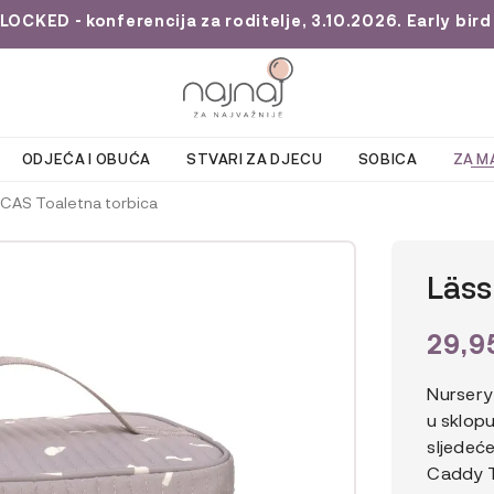
KED - konferencija za roditelje, 3.10.2026. Early bird 
ODJEĆA I OBUĆA
STVARI ZA DJECU
SOBICA
ZA M
 CAS Toaletna torbica
Läss
29,9
Nursery
u sklopu
sljedeć
Caddy T