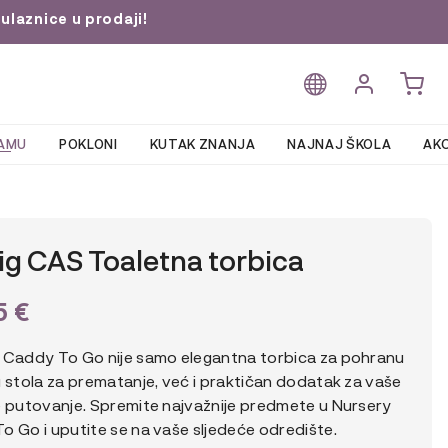
ulaznice u prodaji!
AMU
POKLONI
KUTAK ZNANJA
NAJNAJ ŠKOLA
AKC
ig CAS Toaletna torbica
5
€
 Caddy To Go nije samo elegantna torbica za pohranu
 stola za prematanje, već i praktičan dodatak za vaše
e putovanje. Spremite najvažnije predmete u Nursery
o Go i uputite se na vaše sljedeće odredište.