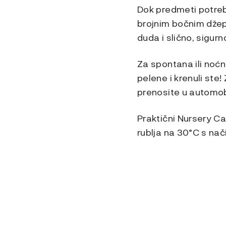
Dok predmeti potreb
brojnim bočnim džep
duda i slično, sigu
Za spontana ili noćn
pelene i krenuli ste
prenosite u automob
Praktični Nursery Ca
rublja na 30°C s na