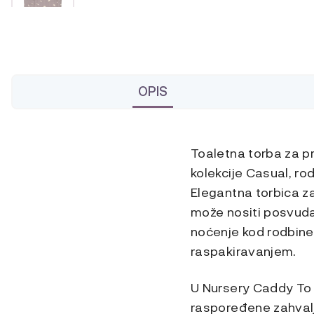
OPIS
Toaletna torba za p
kolekcije Casual, rod
Elegantna torbica z
može nositi posvuda.
noćenje kod rodbine
raspakiravanjem.
U Nursery Caddy To 
raspoređene zahvalju