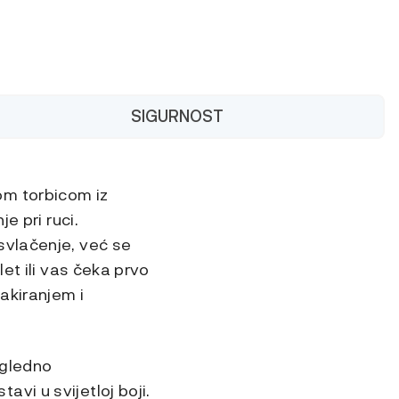
SIGURNOST
om torbicom iz
e pri ruci.
svlačenje, već se
et ili vas čeka prvo
akiranjem i
egledno
vi u svijetloj boji.