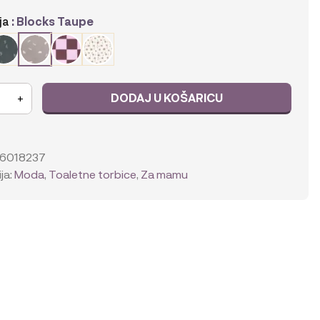
ja
: Blocks Taupe
DODAJ U KOŠARICU
+
06018237
ja:
Moda
,
Toaletne torbice
,
Za mamu