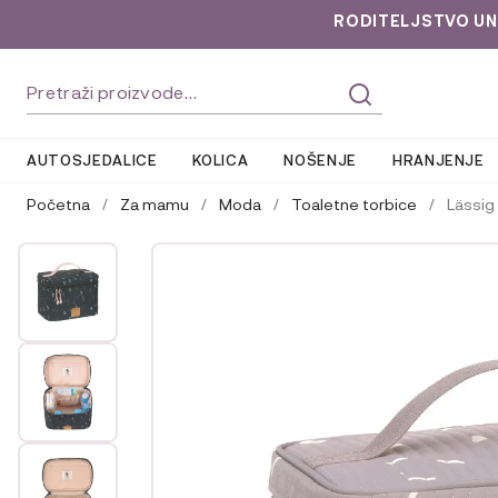
RODITELJSTVO UNLOC
Preskoči
Skoči
Pretraži:
na
do
navigaciju
sadržaja
AUTOSJEDALICE
KOLICA
NOŠENJE
HRANJENJE
Početna
/
Za mamu
/
Moda
/
Toaletne torbice
/
Lässig