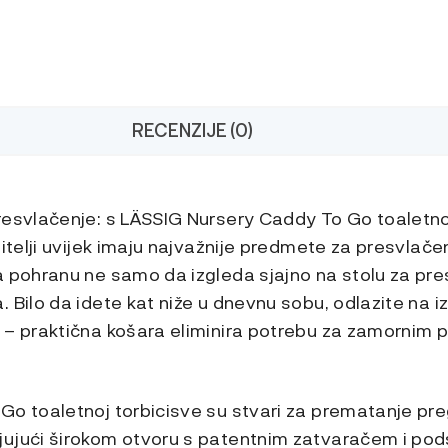
RECENZIJE (0)
resvlačenje: s LÄSSIG Nursery Caddy To Go toaletn
itelji uvijek imaju najvažnije predmete za presvlačenj
a pohranu ne samo da izgleda sjajno na stolu za pre
 Bilo da idete kat niže u dnevnu sobu, odlazite na izl
 – praktična košara eliminira potrebu za zamornim p
Go toaletnoj torbicisve su stvari za prematanje pr
jući širokom otvoru s patentnim zatvaračem i podsta