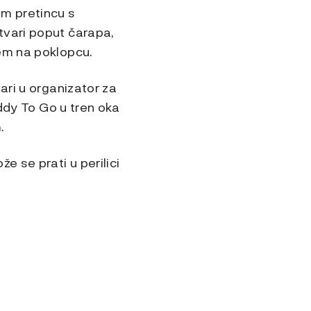
om pretincu s
tvari poput čarapa,
em na poklopcu.
ari u organizator za
addy To Go u tren oka
.
e se prati u perilici