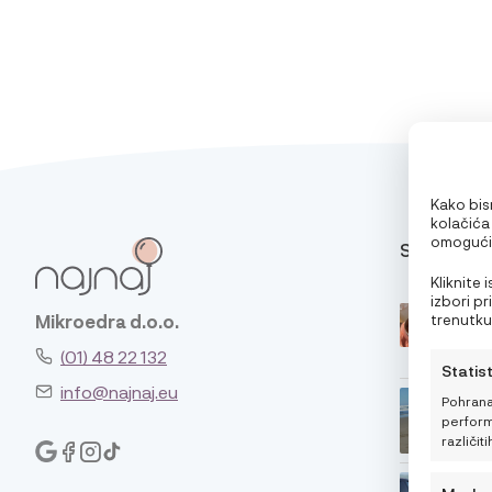
Kako bism
kolačića
omogućit
SAVJETI
pri pregl
oglase. 
Kliknite
značajke 
izbori p
trenutku,
Mikroedra d.o.o.
klikom n
(01) 48 22 132
Statis
info@najnaj.eu
Pohrana
performa
različiti