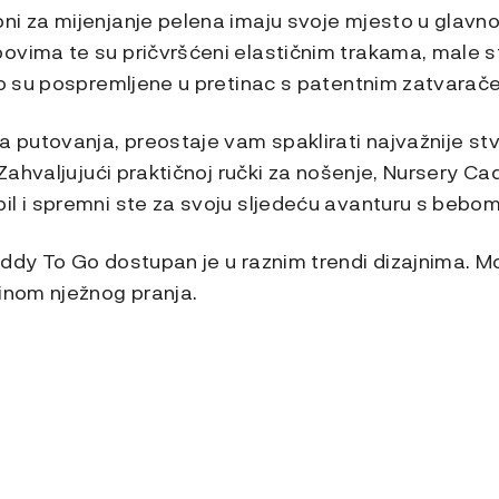
ni za mijenjanje pelena imaju svoje mjesto u glavn
ovima te su pričvršćeni elastičnim trakama, male s
rno su pospremljene u pretinac s patentnim zatvarač
a putovanja, preostaje vam spaklirati najvažnije stv
! Zahvaljujući praktičnoj ručki za nošenje, Nursery C
il i spremni ste za svoju sljedeću avanturu s bebom
ddy To Go dostupan je u raznim trendi dizajnima. Mož
činom nježnog pranja.