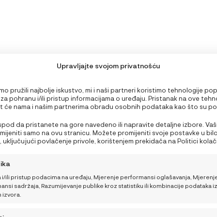
Upravljajte svojom privatnošću
o pružili najbolje iskustvo, mi i naši partneri koristimo tehnologije po
 za pohranu i/ili pristup informacijama o uređaju. Pristanak na ove tehn
 će nama i našim partnerima obradu osobnih podataka kao što su p
PODRŠKA
edavanju ili jedinstveni ID-ovi na ovoj stranici i prikazujemo (ne)person
Nepristanak ili povlačenje privole može negativno utjecati na određen
 ispod da pristanete na gore navedeno ili napravite detaljne izbore. Vaš
Što ponijeti bebi za
Moj račun
i funkcije.
rimijeniti samo na ovu stranicu. Možete promijeniti svoje postavke u bil
obrok na plaži ili izletu?
 uključujući povlačenje privole, korištenjem prekidača na Politici kolačić
Nutricionistica donosi 3
NajNaj korisnički centar
a gumb za upravljanje privolom na dnu ekrana.
brza recepta
tika
Opći uvjeti kupnje i poslova
 i/ili pristup podacima na uređaju, Mjerenje performansi oglašavanja, Mjerenj
Kako pomoći bebi da
Načini plaćanja i sigurnost
nsi sadržaja, Razumijevanje publike kroz statistiku ili kombinacije podataka i
lakše podnese vrućine
h izvora.
Dostava
Kako sigurno putovati