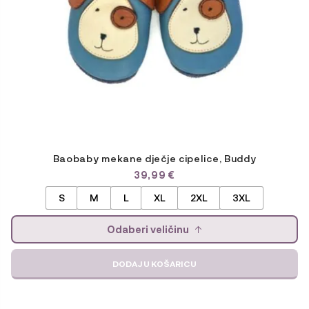
stranici
proizvoda
Baobaby mekane dječje cipelice, Buddy
39,99
€
S
M
L
XL
2XL
3XL
Odaberi veličinu
DODAJ U KOŠARICU
Ovaj