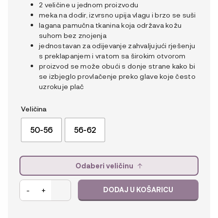
2 veličine u jednom proizvodu
meka na dodir, izvrsno upija vlagu i brzo se suši
lagana pamučna tkanina koja održava kožu
suhom bez znojenja
jednostavan za odijevanje zahvaljujući rješenju
s preklapanjem i vratom sa širokim otvorom
proizvod se može obući s donje strane kako bi
se izbjeglo provlačenje preko glave koje često
uzrokuje plač
Veličina
50-56
56-62
Odaberi veličinu
Kenguru
-
+
DODAJ U KOŠARICU
Gold
Body
za