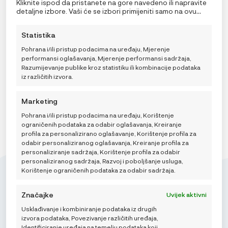
39,99
€
omogućit će nama i našim partnerima obradu osobnih
Kliknite ispod da pristanete na gore navedeno ili napravite
podataka kao što su ponašanje pri pregledavanju ili
detaljne izbore. Vaši će se izbori primijeniti samo na ovu
2XS
XS
S
M
L
jedinstveni ID-ovi na ovoj stranici i prikazujemo
stranicu. Možete promijeniti svoje postavke u bilo kojem
(ne)personalizirane oglase. Nepristanak ili povlačenje
trenutku, uključujući povlačenje privole, korištenjem
Statistika
privole može negativno utjecati na određene značajke i
prekidača na Politici kolačića ili klikom na gumb za
Odaberi veličinu
funkcije.
upravljanje privolom na dnu ekrana.
Pohrana i/ili pristup podacima na uređaju, Mjerenje
performansi oglašavanja, Mjerenje performansi sadržaja,
DODAJ U KOŠARICU
Razumijevanje publike kroz statistiku ili kombinacije podataka
iz različitih izvora.
Marketing
Pohrana i/ili pristup podacima na uređaju, Korištenje
ograničenih podataka za odabir oglašavanja, Kreiranje
profila za personalizirano oglašavanje, Korištenje profila za
odabir personaliziranog oglašavanja, Kreiranje profila za
personaliziranje sadržaja, Korištenje profila za odabir
personaliziranog sadržaja, Razvoj i poboljšanje usluga,
Korištenje ograničenih podataka za odabir sadržaja.
Značajke
Uvijek aktivni
Usklađivanje i kombiniranje podataka iz drugih
Mikroedra d.o.o.
izvora podataka, Povezivanje različitih uređaja,
(01) 48 22 132
Identificiranje uređaja na temelju podataka koji