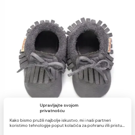
proizvod
ima
više
varijanti.
Opcije
se
mogu
odabrati
na
stranici
proizvoda
Upravljajte svojom
privatnošću
Kako bismo pružili najbolje iskustvo, mi i naši partneri
koristimo tehnologije poput kolačića za pohranu i/ili pristup
Baobaby mekane dječje cipelice, Mokasine grey
informacijama o uređaju. Pristanak na ove tehnologije