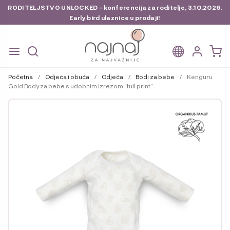
RODITELJSTVO UNLOCKED - konferencija za roditelje, 3.10.2026.
Early bird ulaznice u prodaji!
Preskoči
Skoči
na
do
Početna
/
Odjeća i obuća
/
Odjeća
/
Bodi za bebe
/
Kenguru
navigaciju
sadržaja
Gold Body za bebe s udobnim izrezom “full print”