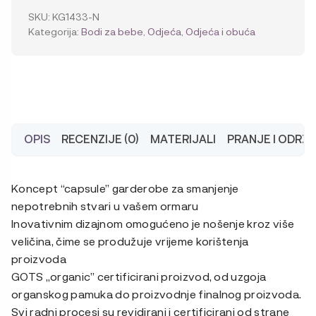
bebe
SKU:
KG1433-N
s
Kategorija:
Bodi za bebe
,
Odjeća
,
Odjeća i obuća
udobnim
izrezom
"full
print"
količina
OPIS
RECENZIJE (0)
MATERIJALI
PRANJE I ODRŽ
Koncept “capsule” garderobe za smanjenje
nepotrebnih stvari u vašem ormaru
Inovativnim dizajnom omogućeno je nošenje kroz više
veličina, čime se produžuje vrijeme korištenja
proizvoda
GOTS „organic” certificirani proizvod, od uzgoja
organskog pamuka do proizvodnje finalnog proizvoda.
Svi radni procesi su revidirani i certificirani od strane