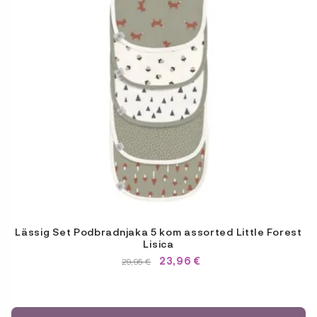
Lässig Set Podbradnjaka 5 kom assorted Little Forest
Lisica
23,96
€
IZVORNA
TRENUTNA
29,95
€
CIJENA
CIJENA
BILA
JE:
JE:
29,95 €.
29,95 €.