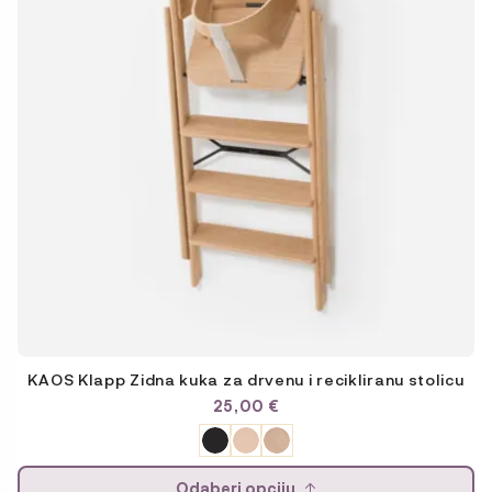
varijanti.
Opcije
se
mogu
odabrati
na
stranici
proizvoda
KAOS Klapp Zidna kuka za drvenu i recikliranu stolicu
25,00
€
Odaberi opciju