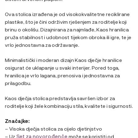
Ova stolica izrađena je od visokokvalitetne reciklirane
plastike, što je čini održivim rješenjem za roditelje koji
brinu o okolišu. Dizajnirana za najmlađe, Kaos hranilica
pruža stabilnost i udobnost tijekom obroka ili igre, te je
vrlo jednostavna za održavanje.
Minimalistički i moderan dizajn Kaos dječje hranilice
osigurat će uklapanje u svaki interijer. Pored toga,
hranilica je vrlo lagana, prenosiva i jednostavna za
prilagodbu.
Kaos dječja stolica predstavlja savršen izbor za
roditelje koji žele kombinaciju stila, kvalitete i sigurnosti.
Značajke:
– Visoka dječja stolica za cijelo djetinjstvo
– Uz
Set za novorođenče
može se koristiti od