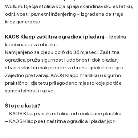
Wullum. Dječja stolica koja spaja skandinavsku estetiku,
održivost i pametni inženjering – izgrađena da traje
kroz generacije.
KAOS Klapp zaštitna ogradica i pladanj
– Idealna
kombinacija za obroke.
Namijenjeno za djecu od 6 do 36 mjeseci. Zaštitna
ogradica pruža sigurnost i udobnost, dok pladanj
stvara vlastiti mali prostor za hranu, grickalice i igru.
Zajedno pretvaraju KAOS Klapp hranilicu u sigurno,
praktično i djetetu prilagođeno mjesto koje potiče
samostalnost i razvoj.
Što je u kutiji?
– KAOS Klapp visoka stolica od reciklirane plastike
– KAOS Klapp set zaštitna ogradica i pladanj/p>