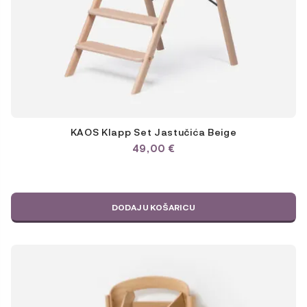
KAOS Klapp Set Jastučića Beige
49,00
€
DODAJ U KOŠARICU
Ovaj
proizvod
ima
više