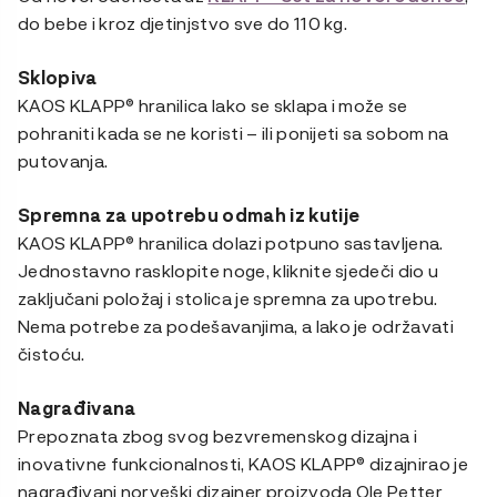
do bebe i kroz djetinjstvo sve do 110 kg.
Sklopiva
KAOS KLAPP® hranilica lako se sklapa i može se
pohraniti kada se ne koristi – ili ponijeti sa sobom na
putovanja.
Spremna za upotrebu odmah iz kutije
KAOS KLAPP® hranilica dolazi potpuno sastavljena.
Jednostavno rasklopite noge, kliknite sjedeči dio u
zaključani položaj i stolica je spremna za upotrebu.
Nema potrebe za podešavanjima, a lako je održavati
čistoću.
Nagrađivana
Prepoznata zbog svog bezvremenskog dizajna i
inovativne funkcionalnosti, KAOS KLAPP® dizajnirao je
nagrađivani norveški dizajner proizvoda Ole Petter