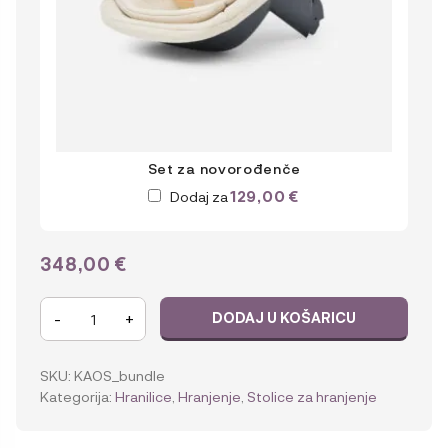
Set za novorođenče
129,00
€
Dodaj za
348,00
€
KAOS
-
+
DODAJ U KOŠARICU
Klapp
Set
dječja
SKU:
KAOS_bundle
stolica
Kategorija:
Hranilice
,
Hranjenje
,
Stolice za hranjenje
+
zaštitna