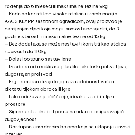
rođenja do 6 mjeseci ili maksimalne težine 9kg
– Kada se koristi kao visoka stolica u kombinaciji s
KAOS KLAPP zaštitnom ogradicom, ovaj proizvod je
namijenjen djeci koja mogu samostalno sjediti, do 3
godine starosti ili maksimalne težine od 15 kg
– Bez dodataka se može nastaviti koristiti kao stolica
nosivosti do 110kg
– Dolazi potpuno sastavljena
– Izrađena od reciklirane plastike, ekološki prihvatljiva,
dugotrajan proizvod
– Ergonomičan dizajn koji pruža udobnost vašem
djetetu tijekom obroka ili igre
– Lako održavanje i čišćenje, idealna za obiteljske
prostore
– Sigurna, stabilna i otporna na udarce, osiguravajući
dugovječnost
– Dostupna u modernim bojama koje se uklapaju u svaki
interijer