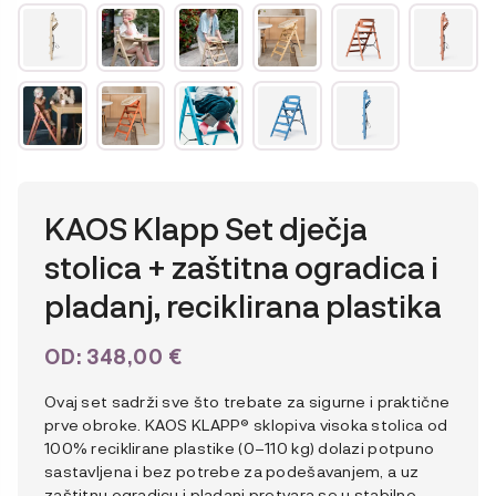
KAOS Klapp Set dječja
stolica + zaštitna ogradica i
pladanj, reciklirana plastika
OD:
348,00
€
Ovaj set sadrži sve što trebate za sigurne i praktične
prve obroke. KAOS KLAPP® sklopiva visoka stolica od
100% reciklirane plastike (0–110 kg) dolazi potpuno
sastavljena i bez potrebe za podešavanjem, a uz
zaštitnu ogradicu i pladanj pretvara se u stabilno,