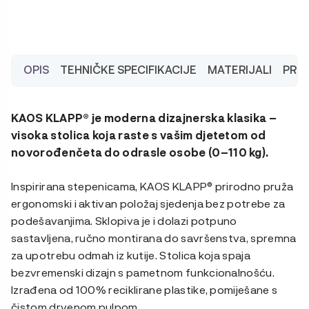
ogradica
i
pladanj,
reciklirana
plastika
OPIS
TEHNIČKE SPECIFIKACIJE
MATERIJALI
PRAN
količina
KAOS KLAPP® je moderna dizajnerska klasika –
visoka stolica koja raste s vašim djetetom od
novorođenčeta do odrasle osobe (0–110 kg)
.
Inspirirana stepenicama, KAOS KLAPP® prirodno pruža
ergonomski i aktivan položaj sjedenja bez potrebe za
podešavanjima. Sklopiva je i dolazi potpuno
sastavljena, ručno montirana do savršenstva, spremna
za upotrebu odmah iz kutije. Stolica koja spaja
bezvremenski dizajn s pametnom funkcionalnošću.
Izrađena od 100% reciklirane plastike, pomiješane s
čistom drvenom pulpom.