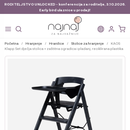
RODITELJSTVO UNLOCKED - konferencija za roditelje, 3.10.2026.
Early bird ulaznice u prodaji!
Preskoči
Skoči
na
do
Početna
/
Hranjenje
/
Hranilice
/
Stolice za hranjenje
/
KAOS
navigaciju
sadržaja
Klapp Set dječja stolica + zaštitna ogradica i pladanj, reciklirana plastika