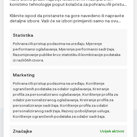
koristimo tehnologije poput kolačića za pohranu i/ili pristup
informacijama o uređaju. Pristanak na ove tehnologije
omogućit će nama i našim partnerima obradu osobnih
Kliknite ispod da pristanete na gore navedeno ili napravite
podataka kao što su ponašanje pri pregledavanju ili
Lässig Tanjur Geo sivo plavi
detaljne izbore. Vaši će se izbori primijeniti samo na ovu
jedinstveni ID-ovi na ovoj stranici i prikazujemo
stranicu. Možete promijeniti svoje postavke u bilo kojem
9,95
€
(ne)personalizirane oglase. Nepristanak ili povlačenje
trenutku, uključujući povlačenje privole, korištenjem
Statistika
privole može negativno utjecati na određene značajke i
prekidača na Politici kolačića ili klikom na gumb za
funkcije.
upravljanje privolom na dnu ekrana.
Pohrana i/ili pristup podacima na uređaju, Mjerenje
performansi oglašavanja, Mjerenje performansi sadržaja,
DODAJ U KOŠARICU
Razumijevanje publike kroz statistiku ili kombinacije podataka
iz različitih izvora.
Marketing
Pohrana i/ili pristup podacima na uređaju, Korištenje
ograničenih podataka za odabir oglašavanja, Kreiranje
profila za personalizirano oglašavanje, Korištenje profila za
odabir personaliziranog oglašavanja, Kreiranje profila za
personaliziranje sadržaja, Korištenje profila za odabir
personaliziranog sadržaja, Razvoj i poboljšanje usluga,
Korištenje ograničenih podataka za odabir sadržaja.
Značajke
Uvijek aktivni