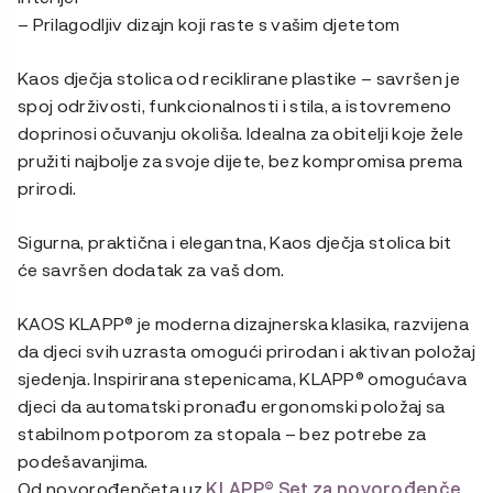
– Prilagodljiv dizajn koji raste s vašim djetetom
Kaos dječja stolica od reciklirane plastike – savršen je
spoj održivosti, funkcionalnosti i stila, a istovremeno
doprinosi očuvanju okoliša. Idealna za obitelji koje žele
pružiti najbolje za svoje dijete, bez kompromisa prema
prirodi.
Sigurna, praktična i elegantna, Kaos dječja stolica bit
će savršen dodatak za vaš dom.
KAOS KLAPP® je moderna dizajnerska klasika, razvijena
da djeci svih uzrasta omogući prirodan i aktivan položaj
sjedenja. Inspirirana stepenicama, KLAPP® omogućava
djeci da automatski pronađu ergonomski položaj sa
stabilnom potporom za stopala – bez potrebe za
podešavanjima.
Od novorođenčeta uz
KLAPP® Set za novorođenče
,