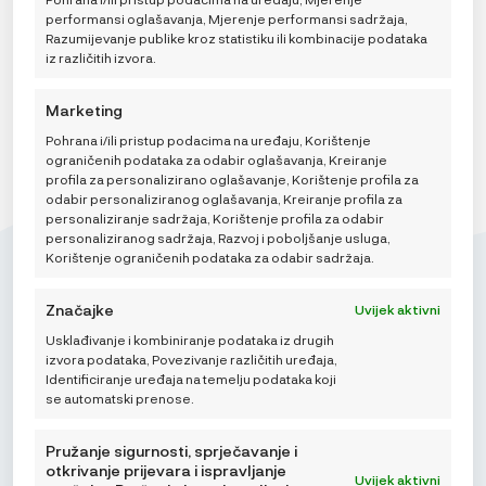
DODAJ U KOŠARICU
performansi oglašavanja, Mjerenje performansi sadržaja,
Razumijevanje publike kroz statistiku ili kombinacije podataka
iz različitih izvora.
Marketing
Pohrana i/ili pristup podacima na uređaju, Korištenje
ograničenih podataka za odabir oglašavanja, Kreiranje
profila za personalizirano oglašavanje, Korištenje profila za
odabir personaliziranog oglašavanja, Kreiranje profila za
personaliziranje sadržaja, Korištenje profila za odabir
personaliziranog sadržaja, Razvoj i poboljšanje usluga,
Korištenje ograničenih podataka za odabir sadržaja.
Značajke
Uvijek aktivni
Usklađivanje i kombiniranje podataka iz drugih
Mikroedra d.o.o.
izvora podataka, Povezivanje različitih uređaja,
(01) 48 22 132
Identificiranje uređaja na temelju podataka koji
se automatski prenose.
info@najnaj.eu
Pružanje sigurnosti, sprječavanje i
otkrivanje prijevara i ispravljanje
Uvijek aktivni