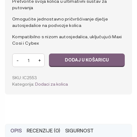
Pretvorite svoja kolica u ultimativni sustav za
putovanja
Omogućite jednostavno pričvršćivanje dječje
autosjedalice na podvozje kolica
Kompatibilno s nizom autosjedalica, uključujući Maxi
Cosi i Cybex
iCandy
-
+
DODAJ U KOŠARICU
Peach
Adapteri
za
SKU:
IC2553
donju
Kategorija:
Dodaci za kolica
autosjedalicu
količina
OPIS
RECENZIJE (0)
SIGURNOST