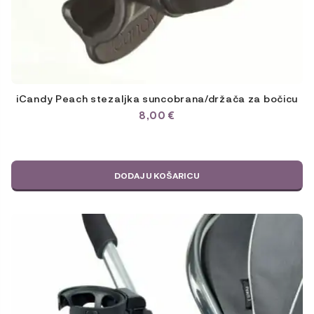
iCandy Peach stezaljka suncobrana/držača za bočicu
8,00
€
DODAJ U KOŠARICU