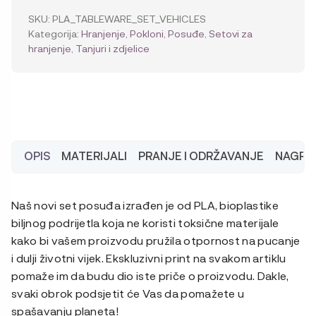
bio
SKU:
PLA_TABLEWARE_SET_VEHICLES
materijala
Kategorija:
Hranjenje
,
Pokloni
,
Posuđe
,
Setovi za
količina
hranjenje
,
Tanjuri i zdjelice
OPIS
MATERIJALI
PRANJE I ODRŽAVANJE
NAGRAD
Naš novi set posuđa izrađen je od PLA, bioplastike
biljnog podrijetla koja ne koristi toksične materijale
kako bi vašem proizvodu pružila otpornost na pucanje
i dulji životni vijek. Ekskluzivni print na svakom artiklu
pomaže im da budu dio iste priče o proizvodu. Dakle,
svaki obrok podsjetit će Vas da pomažete u
spašavanju planeta!