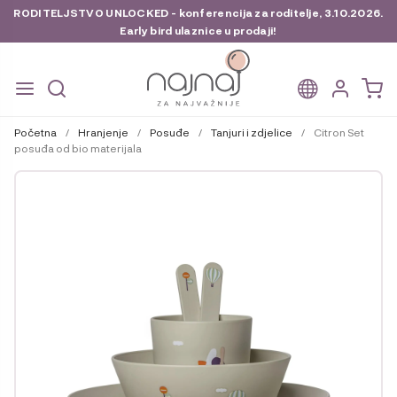
RODITELJSTVO UNLOCKED - konferencija za roditelje, 3.10.2026.
Early bird ulaznice u prodaji!
Preskoči
Skoči
na
do
Početna
/
Hranjenje
/
Posuđe
/
Tanjuri i zdjelice
/
Citron Set
navigaciju
sadržaja
posuđa od bio materijala