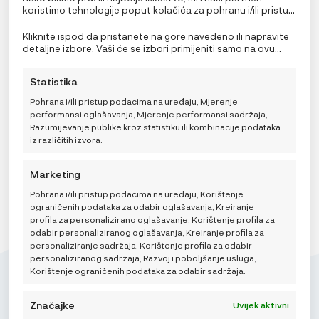
koristimo tehnologije poput kolačića za pohranu i/ili pristup
informacijama o uređaju. Pristanak na ove tehnologije
omogućit će nama i našim partnerima obradu osobnih
Kliknite ispod da pristanete na gore navedeno ili napravite
podataka kao što su ponašanje pri pregledavanju ili
Lässig Tanjur Geo sivo plavi
detaljne izbore. Vaši će se izbori primijeniti samo na ovu
jedinstveni ID-ovi na ovoj stranici i prikazujemo
stranicu. Možete promijeniti svoje postavke u bilo kojem
9,95
€
(ne)personalizirane oglase. Nepristanak ili povlačenje
trenutku, uključujući povlačenje privole, korištenjem
Statistika
privole može negativno utjecati na određene značajke i
prekidača na Politici kolačića ili klikom na gumb za
funkcije.
upravljanje privolom na dnu ekrana.
Pohrana i/ili pristup podacima na uređaju, Mjerenje
performansi oglašavanja, Mjerenje performansi sadržaja,
DODAJ U KOŠARICU
Razumijevanje publike kroz statistiku ili kombinacije podataka
iz različitih izvora.
Marketing
Pohrana i/ili pristup podacima na uređaju, Korištenje
ograničenih podataka za odabir oglašavanja, Kreiranje
profila za personalizirano oglašavanje, Korištenje profila za
odabir personaliziranog oglašavanja, Kreiranje profila za
personaliziranje sadržaja, Korištenje profila za odabir
personaliziranog sadržaja, Razvoj i poboljšanje usluga,
Korištenje ograničenih podataka za odabir sadržaja.
Značajke
Uvijek aktivni