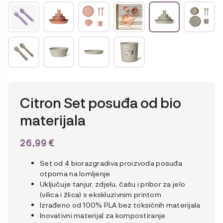
Citron Set posuđa od bio
materijala
26,99
€
Set od 4 biorazgradiva proizvoda posuđa
otporna na lomljenje
Uključuje tanjur, zdjelu, čašu i pribor za jelo
(vilica i žlica) s ekskluzivnim printom
Izrađeno od 100% PLA bez toksičnih materijala
Inovativni materijal za kompostiranje