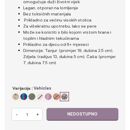
omogućuje duži životni vijek
Lagan, otporan na lomljenje
Bez toksičnih materijala
Prikladno za većinu visokih stolica
Za višekratnu upotrebu, lako se pere
Može se koristiti s bilo kojom vrstom hrane i
toplim i hladnim tekućinama
Prikladno za djecu od 6+ mjeseci
Dimenzije: Tanjur: (promjer 19, dubina 2.5 cm),
Zdjela: (radijus 13, dubina 5 cm), Čaša: (promjer
7, dubina 7.5 cm)
Varijacija
: Vehicles
Citron
-
+
Set
posuđa
od