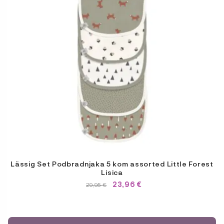
Lässig Set Podbradnjaka 5 kom assorted Little Forest
Lisica
23,96
€
IZVORNA
TRENUTNA
29,95
€
CIJENA
CIJENA
BILA
JE:
JE:
29,95 €.
29,95 €.