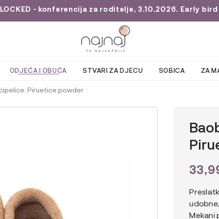
KED - konferencija za roditelje, 3.10.2026. Early bird 
ODJEĆA I OBUĆA
STVARI ZA DJECU
SOBICA
ZA M
ipelice, Piruetice powder
Baob
Piru
33,9
Preslat
udobne, 
Mekani p