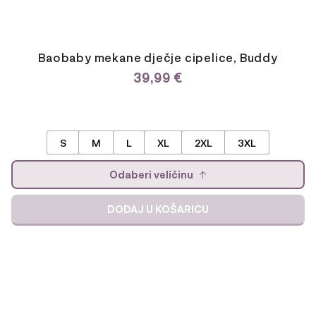
Baobaby mekane dječje cipelice, Buddy
39,99
€
S
M
L
XL
2XL
3XL
Odaberi veličinu
DODAJ U KOŠARICU