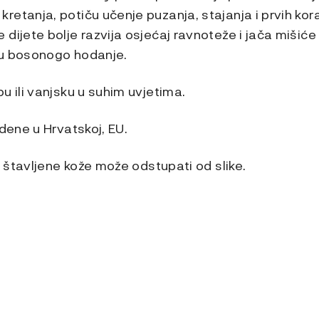
etanja, potiču učenje puzanja, stajanja i prvih kor
dijete bolje razvija osjećaj ravnoteže i jača mišiće
ju bosonogo hodanje.
u ili vanjsku u suhim uvjetima.
edene u Hrvatskoj, EU.
no štavljene kože može odstupati od slike.