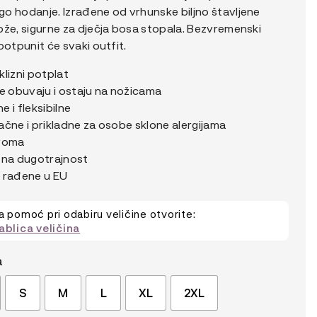
o hodanje. Izrađene od vrhunske biljno štavljene
ože, sigurne za dječja bosa stopala. Bezvremenski
potpunit će svaki outfit.
lizni potplat
se obuvaju i ostaju na nožicama
 i fleksibilne
ačne i prikladne za osobe sklone alergijama
roma
tna dugotrajnost
 rađene u EU
a pomoć pri odabiru veličine otvorite:
ablica veličina
a
S
M
L
XL
2XL