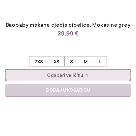
Baobaby mekane dječje cipelice, Mokasine grey
39,99
€
2XS
XS
S
M
L
Odaberi veličinu
DODAJ U KOŠARICU