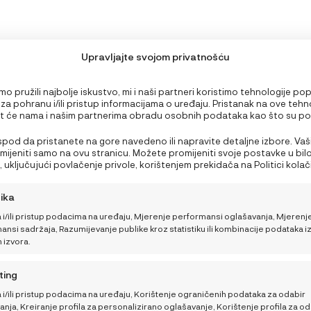
Upravljajte svojom privatnošću
o pružili najbolje iskustvo, mi i naši partneri koristimo tehnologije po
 za pohranu i/ili pristup informacijama o uređaju. Pristanak na ove tehn
 će nama i našim partnerima obradu osobnih podataka kao što su p
PODRŠKA
edavanju ili jedinstveni ID-ovi na ovoj stranici i prikazujemo (ne)person
Nepristanak ili povlačenje privole može negativno utjecati na određen
 ispod da pristanete na gore navedeno ili napravite detaljne izbore. Vaš
Što ponijeti bebi za
Moj račun
i funkcije.
rimijeniti samo na ovu stranicu. Možete promijeniti svoje postavke u bil
obrok na plaži ili izletu?
 uključujući povlačenje privole, korištenjem prekidača na Politici kolačić
Nutricionistica donosi 3
NajNaj korisnički centar
a gumb za upravljanje privolom na dnu ekrana.
brza recepta
tika
Opći uvjeti kupnje i poslova
 i/ili pristup podacima na uređaju, Mjerenje performansi oglašavanja, Mjerenj
Kako pomoći bebi da
Načini plaćanja i sigurnost
nsi sadržaja, Razumijevanje publike kroz statistiku ili kombinacije podataka i
lakše podnese vrućine
h izvora.
Dostava
Kako sigurno putovati
ting
Sigurnosna obavijest
tijekom ljeta
 i/ili pristup podacima na uređaju, Korištenje ograničenih podataka za odabir
Povrati, zamjene i reklamaci
nja, Kreiranje profila za personalizirano oglašavanje, Korištenje profila za od