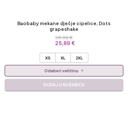
Baobaby mekane dječje cipelice, Dots
grapeshake
36,99
€
25,89
€
XS
XL
2XL
Odaberi veličinu
DODAJ U KOŠARICU