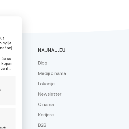
put
ologije
onašanje
NAJNAJ.EU
alizirane
e
i će se
Blog
o kojem
a ili
Mediji o nama
nja
Lokacije
e
Newsletter
z
O nama
Karijere
je
B2B
abir