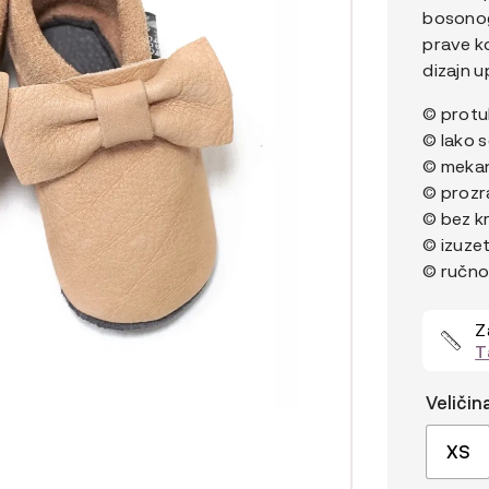
bosonog
prave k
dizajn u
© protuk
© lako 
© mekane
© prozr
© bez k
© izuze
© ručno
Z
T
Veličin
XS