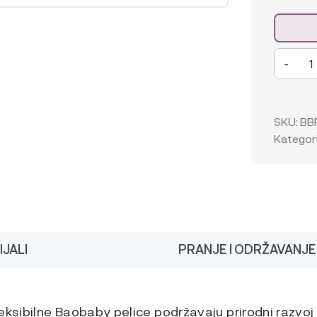
Baobaby
-
mekane
dječje
cipelice,
Piruetice
SKU:
BB
powder
Kategori
količina
JALI
PRANJE I ODRŽAVANJE
eksibilne Baobaby pelice podržavaju prirodni razvoj