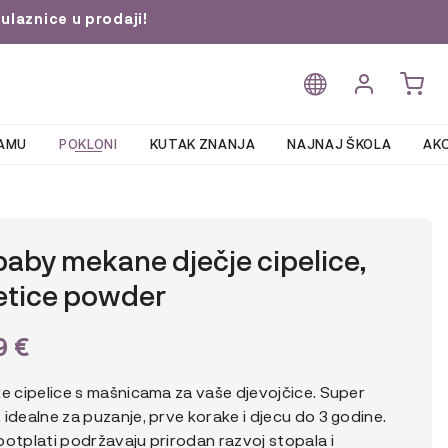
ulaznice u prodaji!
AMU
POKLONI
KUTAK ZNANJA
NAJNAJ ŠKOLA
AKC
aby mekane dječje cipelice,
etice powder
9
€
ke cipelice s mašnicama za vaše djevojčice. Super
idealne za puzanje, prve korake i djecu do 3 godine.
otplati podržavaju prirodan razvoj stopala i