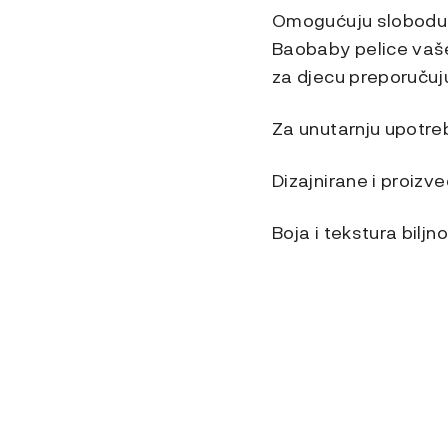
Omogućuju slobodu kr
Baobaby pelice vaše 
za djecu preporuču
Za unutarnju upotreb
Dizajnirane i proizv
Boja i tekstura bilj