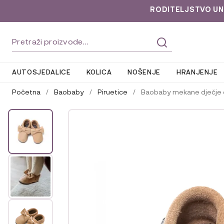
RODITELJSTVO UNLOC
Preskoči
Skoči
Pretraži:
na
do
navigaciju
sadržaja
AUTOSJEDALICE
KOLICA
NOŠENJE
HRANJENJE
Početna
/
Baobaby
/
Piruetice
/
Baobaby mekane dječje c