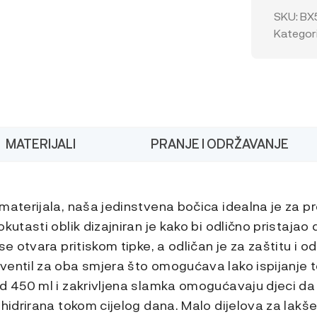
slamkom
SKU:
BX
450
Kategori
ml
količina
MATERIJALI
PRANJE I ODRŽAVANJE
materijala, naša jedinstvena bočica idealna je za pr
kutasti oblik dizajniran je kako bi odlično pristajao
se otvara pritiskom tipke, a odličan je za zaštitu i 
ventil za oba smjera što omogućava lako ispijanje t
od 450 ml i zakrivljena slamka omogućavaju djeci da
 hidrirana tokom cijelog dana. Malo dijelova za lakše