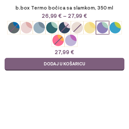
b.box Termo bočica sa slamkom, 350 ml
RASPON
26,99
€
–
27,99
€
CIJENA:
OD
26,99 €
DO
27,99 €
27,99
€
DODAJ U KOŠARICU