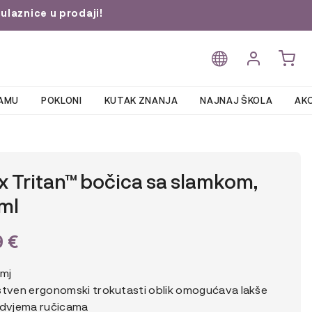
ulaznice u prodaji!
AMU
POKLONI
KUTAK ZNANJA
NAJNAJ ŠKOLA
AKC
x Tritan™ bočica sa slamkom,
ml
9
€
 mj
stven ergonomski trokutasti oblik omogućava lakše
 dvjema ručicama