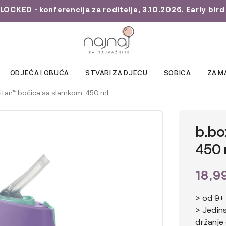
KED - konferencija za roditelje, 3.10.2026. Early bird 
ODJEĆA I OBUĆA
STVARI ZA DJECU
SOBICA
ZA M
ritan™ bočica sa slamkom, 450 ml
b.bo
450 
18,9
> od 9+
> Jedin
držanje