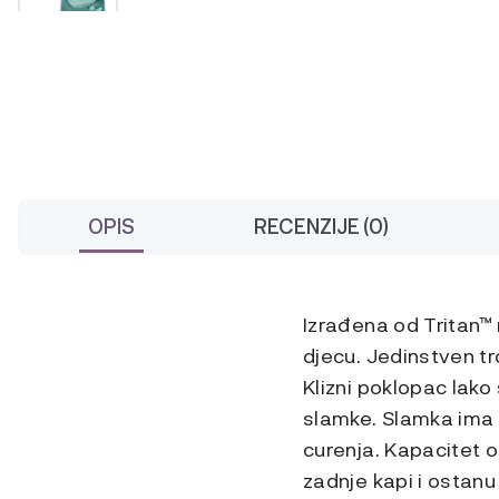
OPIS
RECENZIJE (0)
Izrađena od Tritan™ 
djecu. Jedinstven tro
Klizni poklopac lako 
slamke. Slamka ima 
curenja. Kapacitet 
zadnje kapi i ostanu