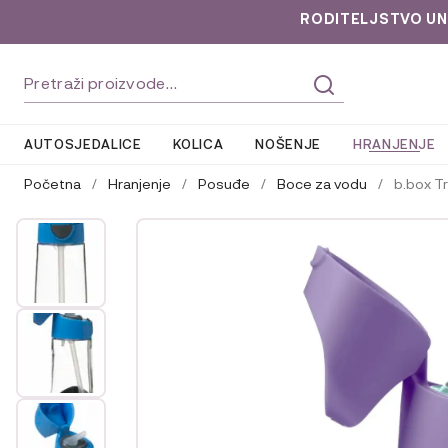
RODITELJSTVO UNLOC
Preskoči
Skoči
Pretraži:
na
do
navigaciju
sadržaja
AUTOSJEDALICE
KOLICA
NOŠENJE
HRANJENJE
Početna
/
Hranjenje
/
Posuđe
/
Boce za vodu
/
b.box T