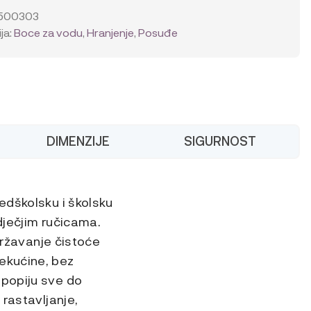
,
500303
ja:
Boce za vodu
,
Hranjenje
,
Posuđe
DIMENZIJE
SIGURNOST
edškolsku i školsku
 dječjim ručicama.
održavanje čistoće
ekućine, bez
 popiju sve do
 rastavljanje,