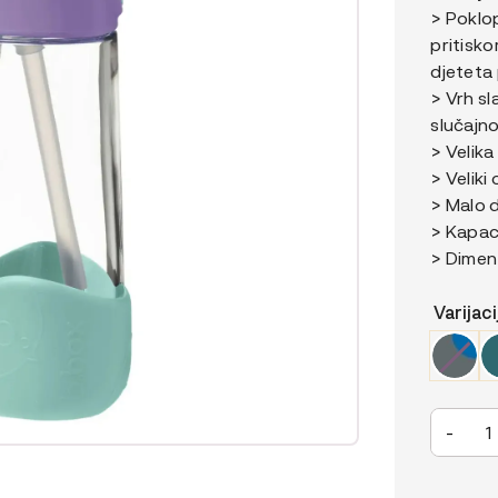
> Poklop
pritisko
djeteta 
> Vrh sl
slučajno
> Velika
> Veliki
> Malo d
> Kapac
> Dimenz
Varijaci
b.box
-
Tritan™
bočica
sa