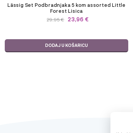
Lässig Set Podbradnjaka 5 kom assorted Little
Forest Lisica
23,96
€
IZVORNA
TRENUTNA
29,95
€
CIJENA
CIJENA
BILA
JE:
JE:
29,95 €.
29,95 €.
DODAJ U KOŠARICU