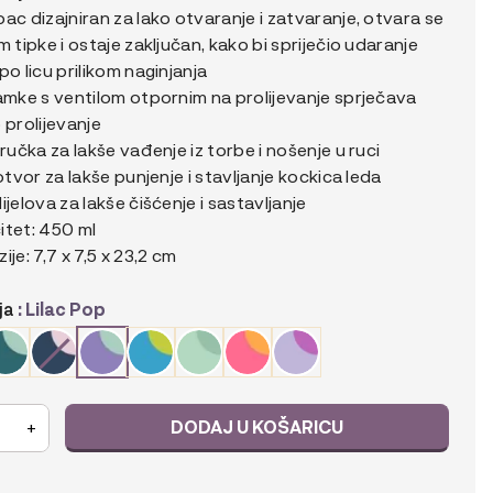
ac dizajniran za lako otvaranje i zatvaranje, otvara se
m tipke i ostaje zaključan, kako bi spriječio udaranje
po licu prilikom naginjanja
amke s ventilom otpornim na prolijevanje sprječava
 prolijevanje
 ručka za lakše vađenje iz torbe i nošenje u ruci
 otvor za lakše punjenje i stavljanje kockica leda
ijelova za lakše čišćenje i sastavljanje
itet: 450 ml
ije: 7,7 x 7,5 x 23,2 cm
ja
: Lilac Pop
DODAJ U KOŠARICU
+