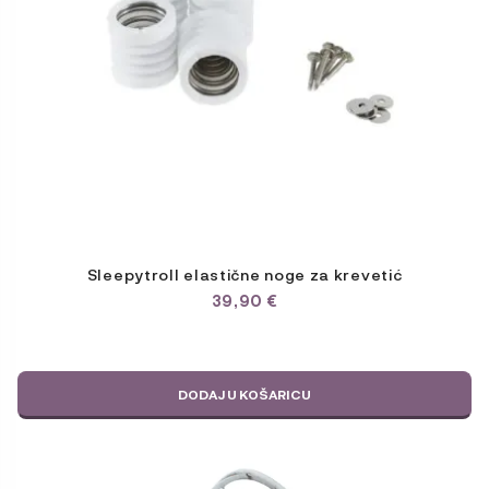
Sleepytroll elastične noge za krevetić
39,90
€
DODAJ U KOŠARICU
Ovaj
proizvod