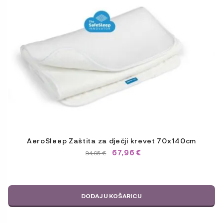
AeroSleep Zaštita za dječji krevet 70x140cm
67,96
€
IZVORNA
TRENUTNA
84,95
€
CIJENA
CIJENA
BILA
JE:
JE:
84,95 €.
84,95 €.
DODAJ U KOŠARICU