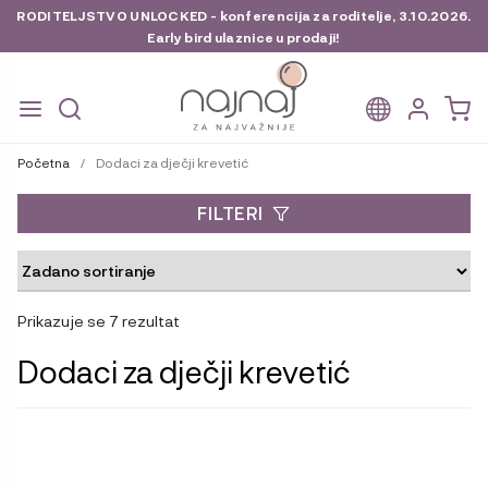
RODITELJSTVO UNLOCKED - konferencija za roditelje, 3.10.2026.
Early bird ulaznice u prodaji!
Preskoči
Skoči
na
do
Početna
/
Dodaci za dječji krevetić
navigaciju
sadržaja
FILTERI
Prikazuje se 7 rezultat
Dodaci za dječji krevetić