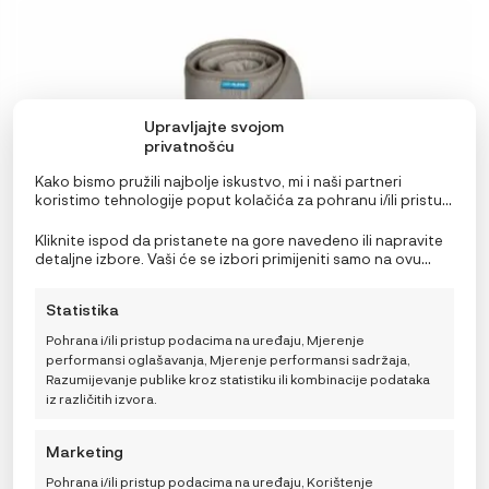
Upravljajte svojom
privatnošću
Kako bismo pružili najbolje iskustvo, mi i naši partneri
koristimo tehnologije poput kolačića za pohranu i/ili pristup
informacijama o uređaju. Pristanak na ove tehnologije
omogućit će nama i našim partnerima obradu osobnih
Kliknite ispod da pristanete na gore navedeno ili napravite
podataka kao što su ponašanje pri pregledavanju ili
detaljne izbore. Vaši će se izbori primijeniti samo na ovu
jedinstveni ID-ovi na ovoj stranici i prikazujemo
stranicu. Možete promijeniti svoje postavke u bilo kojem
(ne)personalizirane oglase. Nepristanak ili povlačenje
trenutku, uključujući povlačenje privole, korištenjem
Statistika
privole može negativno utjecati na određene značajke i
prekidača na Politici kolačića ili klikom na gumb za
AeroSleep Zaštitni okvir za dječji krevetić – tamno siva
funkcije.
upravljanje privolom na dnu ekrana.
Pohrana i/ili pristup podacima na uređaju, Mjerenje
55,96
€
IZVORNA
TRENUTNA
69,95
€
performansi oglašavanja, Mjerenje performansi sadržaja,
CIJENA
CIJENA
Razumijevanje publike kroz statistiku ili kombinacije podataka
BILA
JE:
iz različitih izvora.
JE:
69,95 €.
69,95 €.
TRENUTNO NEDOSTUPNO
Marketing
Pohrana i/ili pristup podacima na uređaju, Korištenje