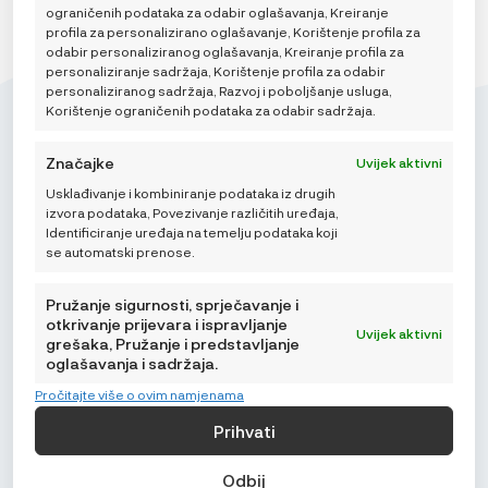
ograničenih podataka za odabir oglašavanja, Kreiranje
profila za personalizirano oglašavanje, Korištenje profila za
odabir personaliziranog oglašavanja, Kreiranje profila za
personaliziranje sadržaja, Korištenje profila za odabir
personaliziranog sadržaja, Razvoj i poboljšanje usluga,
Korištenje ograničenih podataka za odabir sadržaja.
Značajke
Uvijek aktivni
Usklađivanje i kombiniranje podataka iz drugih
Mikroedra d.o.o.
izvora podataka, Povezivanje različitih uređaja,
(01) 48 22 132
Identificiranje uređaja na temelju podataka koji
se automatski prenose.
info@najnaj.eu
Pružanje sigurnosti, sprječavanje i
otkrivanje prijevara i ispravljanje
Uvijek aktivni
grešaka, Pružanje i predstavljanje
oglašavanja i sadržaja.
SAVJETI
Pročitajte više o ovim namjenama
PODRŠKA
Prihvati
NAJNAJ.EU
Odbij