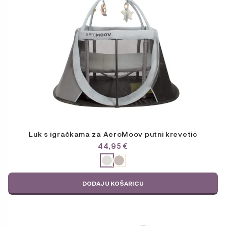
ima
više
varijanti.
Opcije
se
mogu
odabrati
na
stranici
proizvoda
Luk s igračkama za AeroMoov putni krevetić
44,95
€
ODABERITE
VARIJACIJU
DODAJ U KOŠARICU