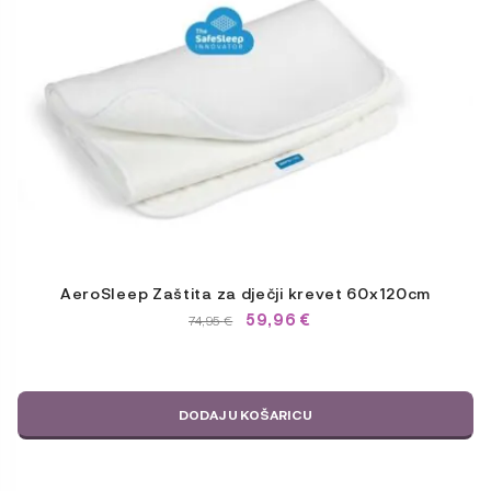
AeroSleep Zaštita za dječji krevet 60x120cm
59,96
€
IZVORNA
TRENUTNA
74,95
€
CIJENA
CIJENA
BILA
JE:
JE:
74,95 €.
74,95 €.
DODAJ U KOŠARICU