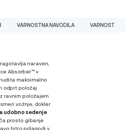
I
VARNOSTNA NAVODILA
VARNOST
zagotavlja naraven,
rce Absorber™ v
+ nudita maksimalno
n odprt položaj
 z ravnim položajem
meri vožnje, dokler
za udobno sedenje
ča prosto gibanje
avo hitro prilagodi v