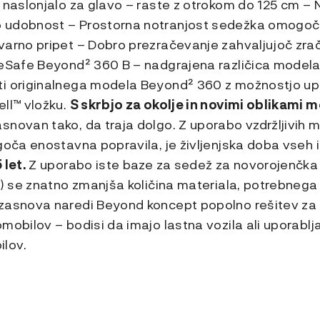
 naslonjalo za glavo – raste z otrokom do 125 cm – 
 udobnost – Prostorna notranjost sedežka omogoč
varno pripet – Dobro prezračevanje zahvaljujoč zrač
BeSafe Beyond² 360 B – nadgrajena različica model
i originalnega modela Beyond² 360 z možnostjo up
ell™ vložku.
S skrbjo za okolje in novimi oblikami m
novan tako, da traja dolgo. Z uporabo vzdržljivih m
goča enostavna popravila, je življenjska doba vseh izd
 let.
Z uporabo iste baze za sedež za novorojenčka
t) se znatno zmanjša količina materiala, potrebnega
zasnova naredi Beyond koncept popolno rešitev za d
mobilov – bodisi da imajo lastna vozila ali uporablja
lov.