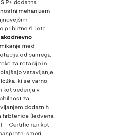
– SIP+ dodatna
arnostni mehanizem
ajnovejšim
približno 6. leta
vsakodnevno
emikanje med
 rotacija od samega
oko za rotacijo in
olajšajo vstavljanje
ožka, ki se varno
n kot sedenja v
abilnost za
avljanjem dodatnih
a hrbtenice (ledvena
 – Certificiran kot
 nasprotni smeri