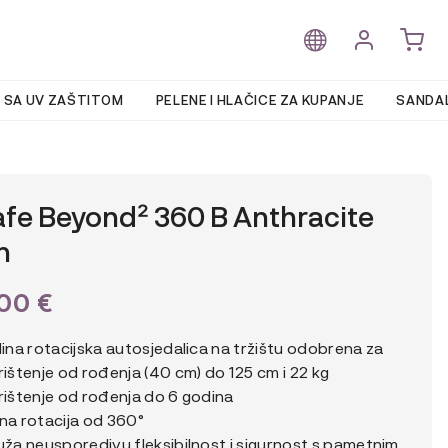
 SA UV ZAŠTITOM
PELENE I HLAČICE ZA KUPANJE
SANDAL
fe Beyond² 360 B Anthracite
h
,00
€
dina rotacijska autosjedalica na tržištu odobrena za
rištenje od rođenja (40 cm) do 125 cm i 22 kg
rištenje od rođenja do 6 godina
na rotacija od 360°
uža neusporedivu fleksibilnost i sigurnost s pametnim