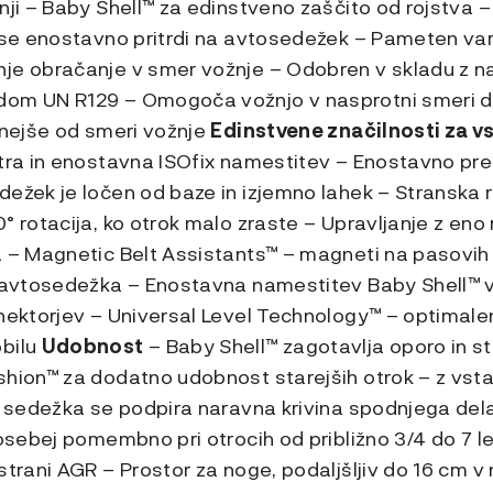
nji – Baby Shell™ za edinstveno zaščito od rojstva 
i se enostavno pritrdi na avtosedežek – Pameten v
je obračanje v smer vožnje – Odobren v skladu z n
om UN R129 – Omogoča vožnjo v nasprotni smeri do 
rnejše od smeri vožnje
Edinstvene značilnosti za 
tra in enostavna ISOfix namestitev – Enostavno pr
dežek je ločen od baze in izjemno lahek – Stranska
° rotacija, ko otrok malo zraste – Upravljanje z eno r
a – Magnetic Belt Assistants™ – magneti na pasovih 
z avtosedežka – Enostavna namestitev Baby Shell™ vl
onektorjev – Universal Level Technology™ – optimale
obilu
Udobnost
– Baby Shell™ zagotavlja oporo in st
shion™ za dodatno udobnost starejših otrok – z vst
lo sedežka se podpira naravna krivina spodnjega del
posebej pomembno pri otrocih od približno 3/4 do 7 let
strani AGR – Prostor za noge, podaljšljiv do 16 cm v