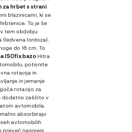
 za hrbet s strani
i blazinicami, ki se
 hrbtenice. To je še
j v tem obdobju
a (ledvena lordoza).
 noge do 16 cm. To
a ISOfix bazo
Hitra
vtomobilu, potisnite
na rotacija in
vljanje in jemanje
goča rotacijo za
 dodatno zaščito v
vratom avtomobila.
timalno absorbirajo
vseh avtomobilih
o preveč nagnjeni.