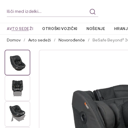
Skip
Skip
Išči:
to
to
navigation
content
AVTO SEDEŽI
OTROŠKI VOZIČKI
NOŠENJE
HRANJ
Domov
/
Avto sedeži
/
Novorođenče
/
BeSafe Beyond² 3