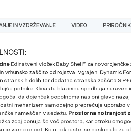
ANJE IN VZDRŽEVANJE
VIDEO
PRIROČNIK
LNOSTI:
 dne
Edinstveni vložek Baby Shell™ za novorojenčke 
in vrhunsko zaščito od rojstva. Vgrajeni Dynamic Fo
in stranskih delih ter dodatna stranska zaščita SIP
lajše potnike. Klinasta blazinica spodbuja naraven i
omogoča, da dojenček popolnoma nasloni glavo nazaj
nostni mehanizem samodejno preprečuje uporabo v s
ojenčke nameščen v sedežu.
Prostorna notranjost 
žka zdaj ponuja še več prostora, kar otroku omogo
o je varno pripet. Ko otrok raste, se naslonjalo za gl