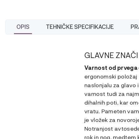
OPIS
TEHNIČKE SPECIFIKACIJE
PR
GLAVNE ZNAČI
Varnost od prvega
ergonomski položaj 
naslonjalu za glavo 
varnost tudi za najm
dihalnih poti, kar 
vratu. Pameten var
je vložek za novor
Notranjost avtosede
rok in nog, medtem k