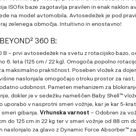
ija ISOfix baze zagotavlja pravilen in enak naklon 
lede na model avtomobila. Avtosedežek je pod pravi
traj zelenega območja. Intuitivno in enostavno!
BEYOND² 360 B:
B – prvi avtosedežek na svetu z rotacijsko bazo, 
žno 6. leta (125 cm / 22 kg). Omogoča popolno rotacij
 za maksimalno praktičnost. Poseben vložek za dojen
višine naslonjala omogočajo otroku prostor za rast, r
dodatno udobnost. Pameten mehanizem za blokiranj
nje, dokler je v sedežku nameščen Baby Shell™ vlo
uporabo v nasprotni smeri vožnje, kar je kar 5-krat
v smeri gibanja.
Vrhunska varnost
– Odobren za vož
m do 125 cm in 22 kg ter v smeri vožnje od 88 cm do
in naslonjalo za glavo z Dynamic Force Absorber™ z