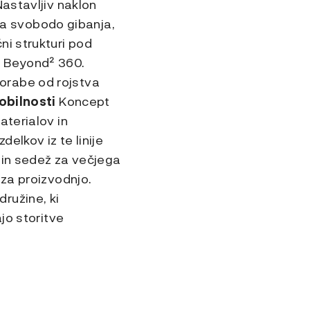
Nastavljiv naklon
a svobodo gibanja,
ni strukturi pod
a Beyond² 360.
orabe od rojstva
obilnosti
Koncept
aterialov in
elkov iz te linije
 in sedež za večjega
 za proizvodnjo.
ružine, ki
jo storitve