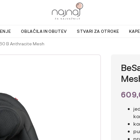
ENJE
OBLAČILA IN OBUTEV
STVARI ZA OTROKE
KAPE
60 B Anthracite Mesh
BeSa
Mes
609
je
ko
ko
pu
pr