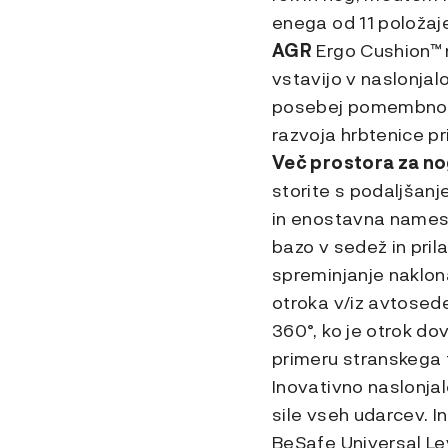
enega od 11 položaj
AGR
Ergo Cushion™ n
vstavijo v naslonjal
posebej pomembno za 
razvoja hrbtenice pr
Več prostora za n
storite s podaljšan
in enostavna namestit
bazo v sedež in pri
spreminjanje naklona
otroka v/iz avtosed
360°, ko je otrok dov
primeru stranskega t
Inovativno naslonjal
sile vseh udarcev. I
BeSafe Universal Le