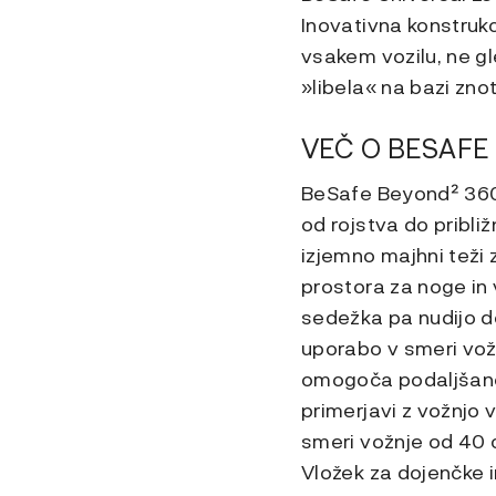
Inovativna konstrukc
vsakem vozilu, ne g
»libela« na bazi zno
VEČ O BESAFE 
BeSafe Beyond² 360 
od rojstva do pribli
izjemno majhni teži
prostora za noge in 
sedežka pa nudijo 
uporabo v smeri vož
omogoča podaljšano 
primerjavi z vožnjo 
smeri vožnje od 40 c
Vložek za dojenčke 