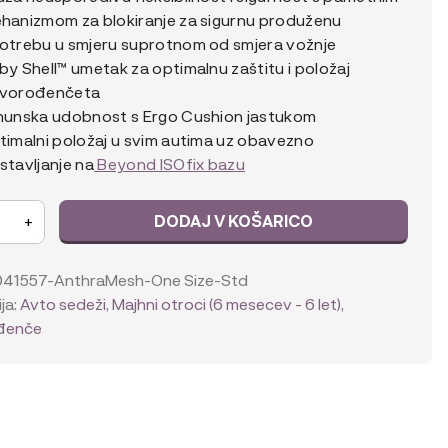
hanizmom za blokiranje za sigurnu produženu
otrebu u smjeru suprotnom od smjera vožnje
by Shell™ umetak za optimalnu zaštitu i položaj
vorođenčeta
hunska udobnost s Ergo Cushion jastukom
timalni položaj u svim autima uz obavezno
stavljanje na
Beyond ISOfix bazu
DODAJ V KOŠARICO
+
041557-AnthraMesh-One Size-Std
te
ja:
Avto sedeži
,
Majhni otroci (6 mesecev - 6 let)
,
đenče