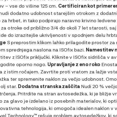
ev – vse do višine 125 cm.
Certificiran kot primeren
udi dodatno udobnost starejšim otrokom z dodatnim
o za hrbet, in tako podpirajo naravno krivino ledvene
otroke od približno 3/4 do okoli 7 let starosti, sa
ide do izrazitejše ukrivljenosti v spodnjem delu hrbt
oge
S preprostim klikom lahko prilagodite prostor za
jem sprednjega naslona na ISOfix bazi.
Namestitev n
ev z ISOfix priključki. Kliknite v ISOfix sidrišča v a
lagodite oporno nogo.
Upravljanje z eno roko
Enostav
 z istim ročajem. Zavrtite proti vratom za lažje vsta
ežka ter spremenite naklon za večjo udobnost. Omo
olj star.
Dodatna stranska zaščita
Nudi 20 % večjo
rčenja. Pritrdite na stran avtosedežka, ki je bližje 
o za glavo je izdelano iz posebnih materialov, ki op
novativna tehnologija, ki omogoča idealen naklon v 
vel Technology™ rešuje problem avtosedežkov, ki s