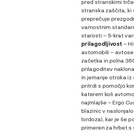
pred stranskimi trče
stranska zaščita, k
preprečuje prezgodn
varnostnim standard
starosti – 5-krat va
prilagodljivost
– Hi
avtomobili – avtose
začetka in polna 360
prilagoditev naklon
in jemanje otroka i
pritrdi s pomočjo k
katerem koli avtom
najmlajše – Ergo Cu
blazinic v naslonja
lordoza), kar je še 
primeren za hrbet s 