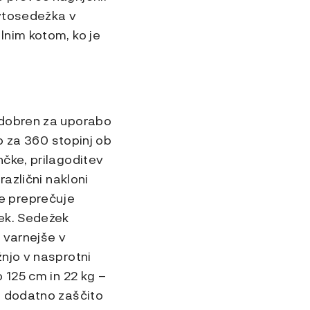
avtosedežka v
lnim kotom, ko je
odobren za uporabo
o za 360 stopinj ob
čke, prilagoditev
azlični nakloni
e preprečuje
žek. Sedežek
 varnejše v
njo v nasprotni
 125 cm in 22 kg –
a dodatno zaščito