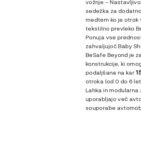
vožnje – Nastavljivo
sedežka za dodatno
medtem ko je otrok 
tekstilno prevleko 
Ponuja vse prednost
zahvaljujoč Baby Sh
BeSafe Beyond je zas
konstrukcije, ki omo
podaljšana na kar
15
otroka (od 0 do 6 le
Lahka in modularna 
uporabljajo več avto
souporabe avtomobi