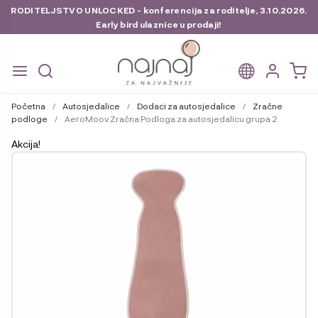
RODITELJSTVO UNLOCKED - konferencija za roditelje, 3.10.2026.
Early bird ulaznice u prodaji!
Preskoči
Skoči
na
do
Početna
/
Autosjedalice
/
Dodaci za autosjedalice
/
Zračne
navigaciju
sadržaja
podloge
/
AeroMoov Zračna Podloga za autosjedalicu grupa 2
Akcija!