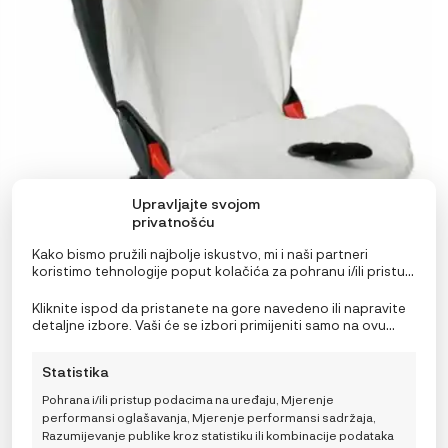
Upravljajte svojom
privatnošću
Kako bismo pružili najbolje iskustvo, mi i naši partneri
koristimo tehnologije poput kolačića za pohranu i/ili pristup
informacijama o uređaju. Pristanak na ove tehnologije
omogućit će nama i našim partnerima obradu osobnih
Kliknite ispod da pristanete na gore navedeno ili napravite
podataka kao što su ponašanje pri pregledavanju ili
BeSafe Zaštitna presvlaka za Flex FIX 2
detaljne izbore. Vaši će se izbori primijeniti samo na ovu
jedinstveni ID-ovi na ovoj stranici i prikazujemo
stranicu. Možete promijeniti svoje postavke u bilo kojem
44,99
€
IZVORNA
TRENUTNA
59,99
€
(ne)personalizirane oglase. Nepristanak ili povlačenje
trenutku, uključujući povlačenje privole, korištenjem
CIJENA
CIJENA
Statistika
privole može negativno utjecati na određene značajke i
prekidača na Politici kolačića ili klikom na gumb za
BILA
JE:
funkcije.
upravljanje privolom na dnu ekrana.
JE:
59,99 €.
Pohrana i/ili pristup podacima na uređaju, Mjerenje
59,99 €.
performansi oglašavanja, Mjerenje performansi sadržaja,
DODAJ U KOŠARICU
Razumijevanje publike kroz statistiku ili kombinacije podataka