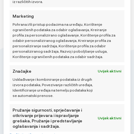
iz različitih izvora.
Marketing
Pohrana i/ili pristup podacima na uređaju, Korištenje
ograničenih podataka za odabir oglašavanja, Kreiranje
profila za personalizirano oglašavanje, Korištenje profila za
odabir personaliziranog oglašavanja, Kreiranje profila za
personaliziranje sadržaja, Korištenje profila za odabir
personaliziranog sadržaja, Razvoj i poboljšanje usluga,
Korištenje ograničenih podataka za odabir sadržaja.
Značajke
Uvijek aktivni
Usklađivanje i kombiniranje podataka iz drugih
Mikroedra d.o.o.
izvora podataka, Povezivanje različitih uređaja,
(01) 48 22 132
Identificiranje uređaja na temelju podataka koji
se automatski prenose.
info@najnaj.eu
Pružanje sigurnosti, sprječavanje i
otkrivanje prijevara i ispravljanje
Uvijek aktivni
grešaka, Pružanje i predstavljanje
oglašavanja i sadržaja.
SAVJETI