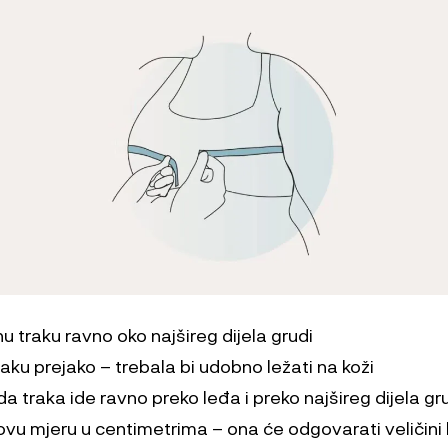
nu traku ravno oko najšireg dijela grudi
raku prejako – trebala bi udobno ležati na koži
da traka ide ravno preko leđa i preko najšireg dijela gr
 ovu mjeru u centimetrima – ona će odgovarati veličini