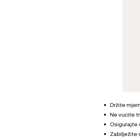
Držite mjer
Ne vucite t
Osigurajte 
Zabilježite