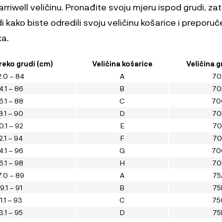
riwell veličinu. Pronađite svoju mjeru ispod grudi, za
i kako biste odredili svoju veličinu košarice i preporuč
ka.
eko grudi (cm)
Veličina košarice
Veličina 
.0 – 84
A
70
4.1 – 86
B
70
6.1 – 88
C
70
8.1 – 90
D
70
0.1 – 92
E
70
2.1 – 94
F
70
4.1 – 96
G
70
6.1 – 98
H
70
.0 – 89
A
75
9.1 – 91
B
75
1.1 – 93
C
75
3.1 – 95
D
75