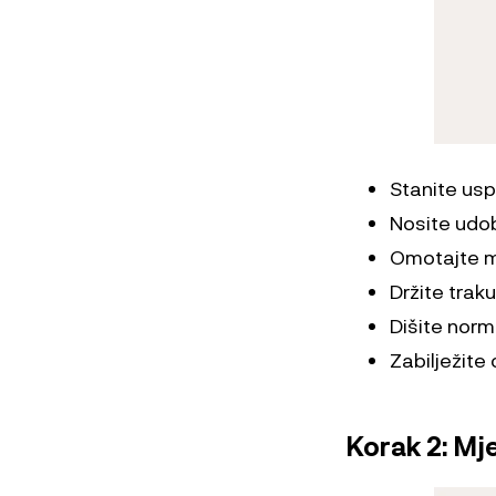
Stanite us
Nosite udob
Omotajte mj
Držite traku
Dišite norma
Zabilježite
Korak 2: Mj