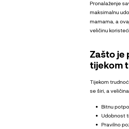
Pronalaženje sav
maksimalnu udo
mamama, a ovaj 
veličinu koristeć
Zašto je
tijekom 
Tijekom trudnoće
se širi, a velič
Bitnu potpo
Udobnost ti
Pravilno po