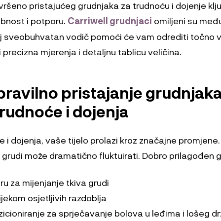
ršeno pristajućeg grudnjaka za trudnoću i dojenje klju
bnost i potporu.
Carriwell grudnjaci
omiljeni su među
sveobuhvatan vodič pomoći će vam odrediti točno v
i precizna mjerenja i detaljnu tablicu veličina.
 pravilno pristajanje grudnjak
trudnoće i dojenja
 i dojenja, vaše tijelo prolazi kroz značajne promjene.
ina grudi može dramatično fluktuirati. Dobro prilagođen 
ru za mijenjanje tkiva grudi
jekom osjetljivih razdoblja
zicioniranje za sprječavanje bolova u leđima i lošeg d