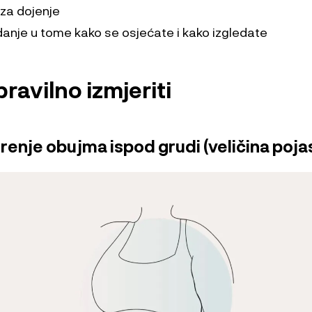
 za dojenje
nje u tome kako se osjećate i kako izgledate
ravilno izmjeriti
erenje obujma ispod grudi (veličina poja