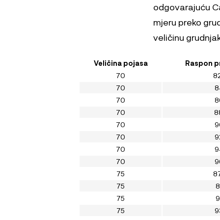
odgovarajuću Car
mjeru preko grud
veličinu grudnja
Veličina pojasa
Raspon pr
70
82
70
8
70
8
70
8
70
9
70
9
70
9
70
9
75
87
75
8
75
9
75
9