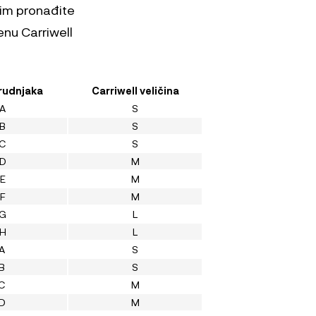
tim pronađite
enu Carriwell
grudnjaka
Carriwell veličina
A
S
B
S
C
S
D
M
E
M
F
M
G
L
H
L
A
S
B
S
C
M
D
M