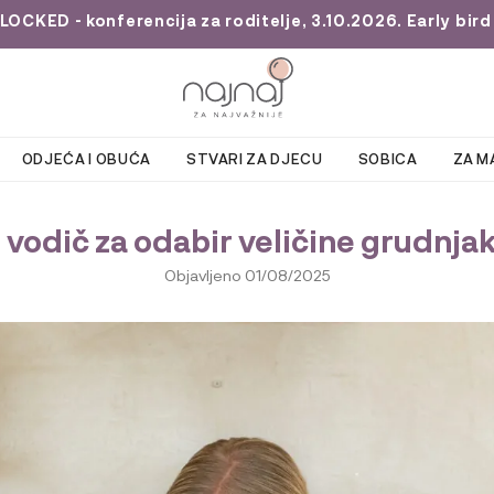
KED - konferencija za roditelje, 3.10.2026. Early bird 
ODJEĆA I OBUĆA
STVARI ZA DJECU
SOBICA
ZA M
odič za odabir veličine grudnjaka
Objavljeno
01/08/2025