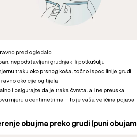
pravno pred ogledalo
an, nepodstavljeni grudnjak ili potkušulju
ernu traku oko prsnog koša, točno ispod linije grudi
 ravno oko cijelog tijela
lno i osigurajte da je traka čvrsta, ali ne preuska
 ovu mjeru u centimetrima – to je vaša veličina pojasa
erenje obujma preko grudi (puni obujam