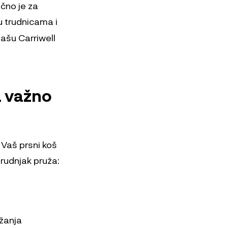
čno je za
 trudnicama i
ašu Carriwell
a važno
 Vaš prsni koš
grudnjak pruža:
ržanja