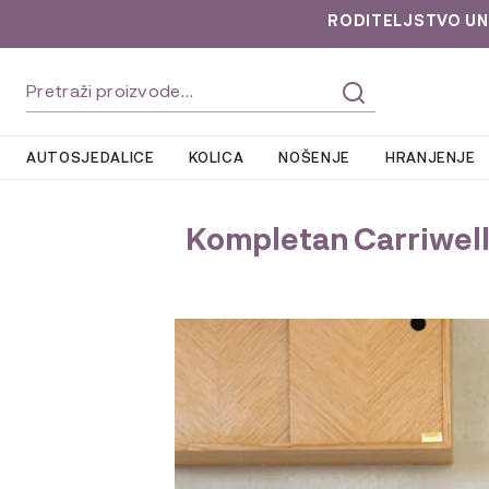
RODITELJSTVO UNLOC
Preskoči
Skoči
Pretraži:
na
do
navigaciju
sadržaja
AUTOSJEDALICE
KOLICA
NOŠENJE
HRANJENJE
Kompletan Carriwell v