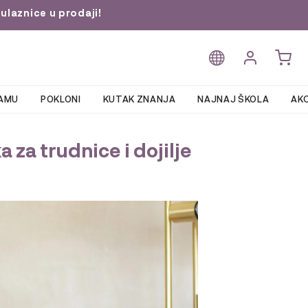
ulaznice u prodaji!
AMU
POKLONI
KUTAK ZNANJA
NAJNAJ ŠKOLA
AKC
 za trudnice i dojilje