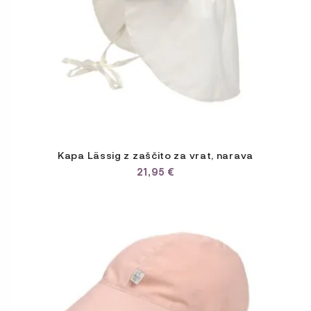
izdelka
Kapa Lässig z zaščito za vrat, narava
21,95
€
Ta
izdelek
ima
več
različic.
Možnosti
lahko
izberete