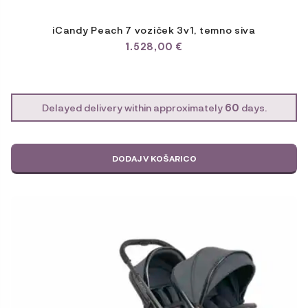
iCandy Peach 7 voziček 3v1, temno siva
1.528,00
€
Delayed delivery within approximately
60
days.
DODAJ V KOŠARICO