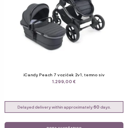
iCandy Peach 7 voziček 2v1, temno siv
1.299,00
€
Delayed delivery within approximately
60
days.
DODAJ V KOŠARICO