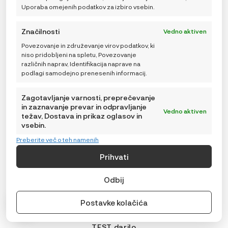
Uporaba omejenih podatkov za izbiro vsebin.
Značilnosti
Vedno aktiven
Povezovanje in združevanje virov podatkov, ki
niso pridobljeni na spletu, Povezovanje
različnih naprav, Identifikacija naprave na
podlagi samodejno prenesenih informacij.
Zagotavljanje varnosti, preprečevanje
in zaznavanje prevar in odpravljanje
Vedno aktiven
težav, Dostava in prikaz oglasov in
vsebin.
Preberite več o teh namenih
Prihvati
Odbij
Postavke kolačića
TEST darilo