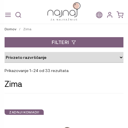
Skip
Skip
to
to
Domov
/
Zima
navigation
content
FILTERI
Prikazovanje 1–24 od 33 rezultata
Zima
ZADNJI KOMADI!