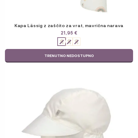
Kapa Lässig z zaščito za vrat, mavrična narava
21,95
€
ODABERITE
VARIJACIJU
TRENUTNO NEDOSTUPNO
Ta
izdelek
ima
več
različic.
Možnosti
lahko
izberete
na
strani