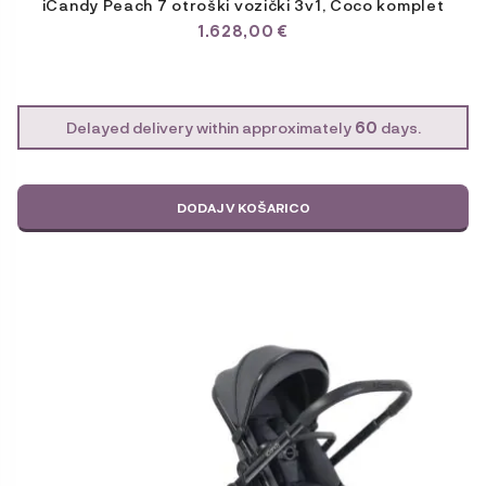
iCandy Peach 7 otroški vozički 3v1, Coco komplet
1.628,00
€
Delayed delivery within approximately
60
days.
DODAJ V KOŠARICO