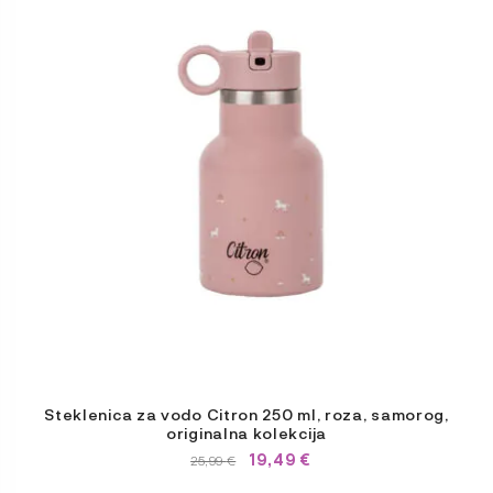
Steklenica za vodo Citron 250 ml, roza, samorog,
originalna kolekcija
19,49
€
IZVIRNA
TRENUTNA
25,99
€
CENA
CENA