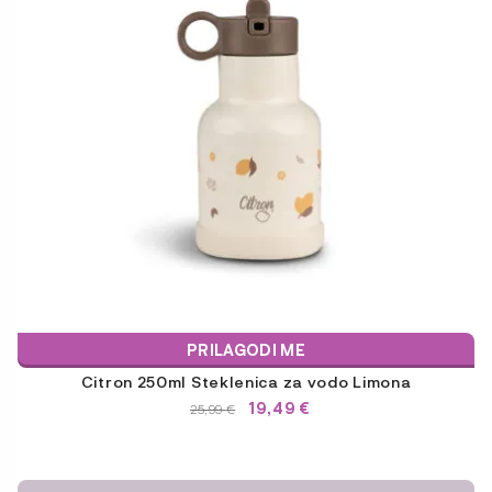
PRILAGODI ME
Citron 250ml Steklenica za vodo Limona
19,49
€
IZVIRNA
TRENUTNA
25,99
€
CENA
CENA
JE
JE:
BILA:
25,99 €.
25,99 €.