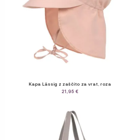
na
strani
izdelka
Kapa Lässig z zaščito za vrat, roza
21,95
€