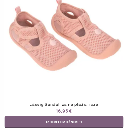
različic.
Možnosti
lahko
izberete
na
strani
izdelka
Lässig Sandali za na plažo, roza
16,95
€
IZBERITE MOŽNOSTI