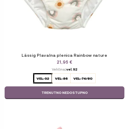
Lässig Plavalna plenica Rainbow nature
21,95
€
ODABERITE
Veličina
: vel. 92
VARIJACIJU
VEL. 92
VEL. 86
VEL. 74/80
TRENUTNO NEDOSTUPNO
Ta
izdelek
ima
več