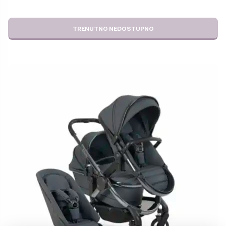
JE
JE:
BILA:
25,99 €.
25,99 €.
TRENUTNO NEDOSTUPNO