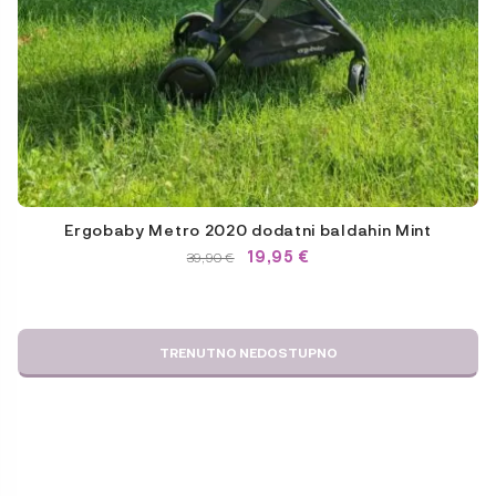
Ergobaby Metro 2020 dodatni baldahin Mint
IZVIRNA
TRENUTNA
19,95
€
39,90
€
CENA
CENA
JE
JE:
BILA:
19,95 €.
39,90 €.
TRENUTNO NEDOSTUPNO