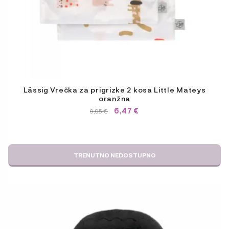
Lässig Vrečka za prigrizke 2 kosa Little Mateys
oranžna
IZVIRNA
TRENUTNA
6,47
€
9,95
€
CENA
CENA
JE
JE:
BILA:
6,47 €.
9,95 €.
TRENUTNO NEDOSTUPNO