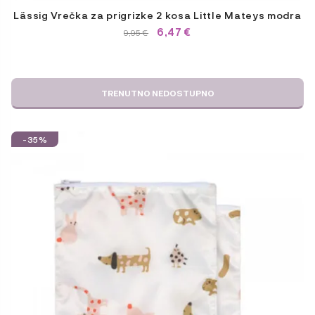
Lässig Vrečka za prigrizke 2 kosa Little Mateys modra
IZVIRNA
TRENUTNA
6,47
€
9,95
€
CENA
CENA
JE
JE:
BILA:
6,47 €.
9,95 €.
TRENUTNO NEDOSTUPNO
-35%