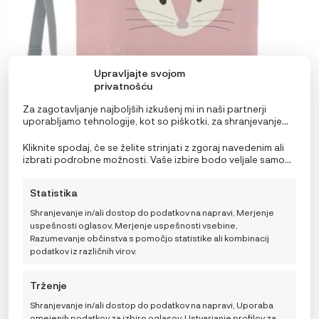
Upravljajte svojom
privatnošću
Za zagotavljanje najboljših izkušenj mi in naši partnerji
uporabljamo tehnologije, kot so piškotki, za shranjevanje
in/ali dostop do podatkov o napravi. Soglasje za te
tehnologije nam in našim partnerjem omogoča obdelavo
Kliknite spodaj, če se želite strinjati z zgoraj navedenim ali
osebnih podatkov, kot so vedenje pri brskanju ali edinstveni
izbrati podrobne možnosti. Vaše izbire bodo veljale samo
identifikatorji na tem spletnem mestu. Neprivolitev ali
za to spletno mesto. Nastavitve lahko kadar koli
preklic privolitve lahko negativno vpliva na nekatere
spremenite, vključno s preklicem soglasja, tako da
Lässig Termo Nahrbtnik Činčila
Statistika
funkcije in funkcije.
uporabite preklopna stikala v pravilniku o piškotkih ali
21,67
€
IZVIRNA
TRENUTNA
30,95
€
kliknete gumb za upravljanje soglasja na dnu zaslona.
Shranjevanje in/ali dostop do podatkov na napravi, Merjenje
CENA
CENA
uspešnosti oglasov, Merjenje uspešnosti vsebine,
JE
JE:
Razumevanje občinstva s pomočjo statistike ali kombinacij
BILA:
30,95 €.
podatkov iz različnih virov.
30,95 €.
DODAJ V KOŠARICO
Trženje
Shranjevanje in/ali dostop do podatkov na napravi, Uporaba
omejenih podatkov za izbiro oglasov, Ustvarjanje profilov za