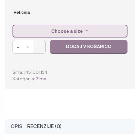
Veličina
Choose a size
Lässig
-
+
DODAJ V KOŠARICO
Plavalna
plenica
Rainbow
nature
Šifra:
1431001154
količina
Kategorija:
Zima
OPIS
RECENZIJE (0)