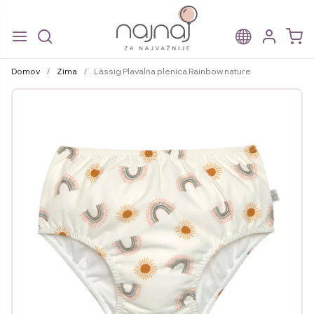
Skip
Skip
to
to
Domov
/
Zima
/
Lässig Plavalna plenica Rainbow nature
navigation
content