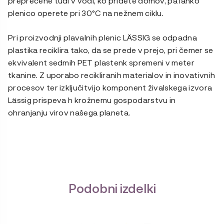
preprečene tudi v vodi, ko pridete domov, pa lahko
plenico operete pri 30°C na nežnem ciklu.
Pri proizvodnji plavalnih plenic LÄSSIG se odpadna
plastika reciklira tako, da se prede v prejo, pri čemer se
ekvivalent sedmih PET plastenk spremeni v meter
tkanine. Z uporabo recikliranih materialov in inovativnih
procesov ter izključitvijo komponent živalskega izvora
Lässig prispeva h krožnemu gospodarstvu in
ohranjanju virov našega planeta.
Podobni izdelki