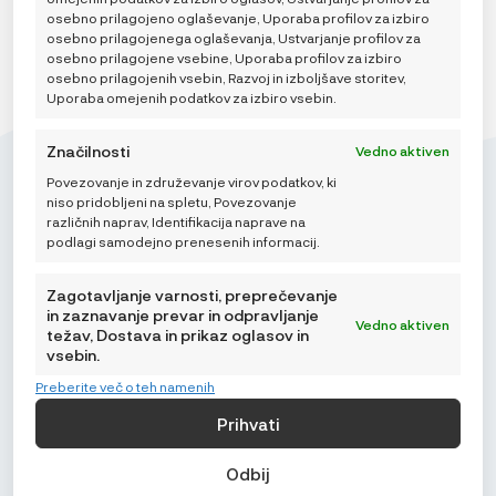
osebno prilagojeno oglaševanje, Uporaba profilov za izbiro
osebno prilagojenega oglaševanja, Ustvarjanje profilov za
osebno prilagojene vsebine, Uporaba profilov za izbiro
osebno prilagojenih vsebin, Razvoj in izboljšave storitev,
Uporaba omejenih podatkov za izbiro vsebin.
Značilnosti
Vedno aktiven
Povezovanje in združevanje virov podatkov, ki
niso pridobljeni na spletu, Povezovanje
različnih naprav, Identifikacija naprave na
podlagi samodejno prenesenih informacij.
Mikroedra d.o.o.
(01) 48 22 132
Zagotavljanje varnosti, preprečevanje
info@najnaj.eu
in zaznavanje prevar in odpravljanje
Vedno aktiven
težav, Dostava in prikaz oglasov in
vsebin.
TIPS
Preberite več o teh namenih
PODRŠKA
Prihvati
NAJNAJ.EU
Odbij