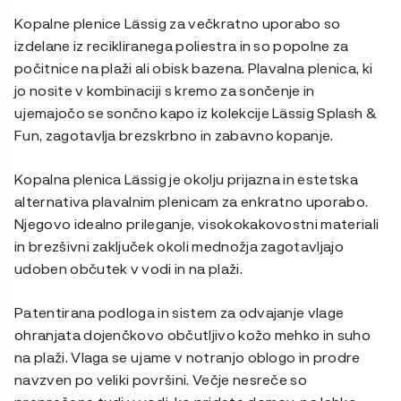
Kopalne plenice Lässig za večkratno uporabo so
izdelane iz recikliranega poliestra in so popolne za
počitnice na plaži ali obisk bazena. Plavalna plenica, ki
jo nosite v kombinaciji s kremo za sončenje in
ujemajočo se sončno kapo iz kolekcije Lässig Splash &
Fun, zagotavlja brezskrbno in zabavno kopanje.
Kopalna plenica Lässig je okolju prijazna in estetska
alternativa plavalnim plenicam za enkratno uporabo.
Njegovo idealno prileganje, visokokakovostni materiali
in brezšivni zaključek okoli mednožja zagotavljajo
udoben občutek v vodi in na plaži.
Patentirana podloga in sistem za odvajanje vlage
ohranjata dojenčkovo občutljivo kožo mehko in suho
na plaži. Vlaga se ujame v notranjo oblogo in prodre
navzven po veliki površini. Večje nesreče so