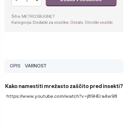
Metro
3
mrežasta
Šifra:
METRO3BUGNET
zaščita
Kategorija:
Dodatki za vozičke
,
Ostalo
,
Otroški vozički
pred
insekti
količina
OPIS
VARNOST
Kako namestiti mrežasto zaščito pred insekti?
https://www.youtube.com/watch?v=j89HEra4w98