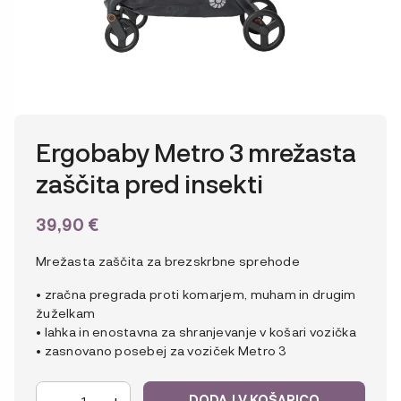
Ergobaby Metro 3 mrežasta
zaščita pred insekti
39,90
€
Mrežasta zaščita za brezskrbne sprehode
• zračna pregrada proti komarjem, muham in drugim
žuželkam
• lahka in enostavna za shranjevanje v košari vozička
• zasnovano posebej za voziček Metro 3
Ergobaby
-
+
DODAJ V KOŠARICO