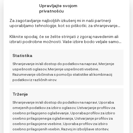
Upravljajte svojom
privatnošću
Za zagotavljanje najboljših izkušenj mi in naši partnerji
uporabljamo tehnologije, kot so piškotki, za shranjevanje
in/ali dostop do podatkov o napravi. Soglasje za te
tehnologije nam in našim partnerjem omogoča obdelavo
Kliknite spodaj, če se želite strinjati z zgoraj navedenim ali
osebnih podatkov, kot so vedenje pri brskanju ali edinstveni
izbrati podrobne možnosti. Vaše izbire bodo veljale samo
identifikatorji na tem spletnem mestu. Neprivolitev ali
za to spletno mesto. Nastavitve lahko kadar koli
preklic privolitve lahko negativno vpliva na nekatere
spremenite, vključno s preklicem soglasja, tako da
Lässig CAS Kljukice za voziček s karabinom, 2 kos
Statistika
funkcije in funkcije.
uporabite preklopna stikala v pravilniku o piškotkih ali
antracit
kliknete gumb za upravljanje soglasja na dnu zaslona.
Shranjevanje in/ali dostop do podatkov na napravi, Merjenje
14,95
€
uspešnosti oglasov, Merjenje uspešnosti vsebine,
Razumevanje občinstva s pomočjo statistike ali kombinacij
podatkov iz različnih virov.
DODAJ V KOŠARICO
Trženje
Shranjevanje in/ali dostop do podatkov na napravi, Uporaba
omejenih podatkov za izbiro oglasov, Ustvarjanje profilov za
osebno prilagojeno oglaševanje, Uporaba profilov za izbiro
osebno prilagojenega oglaševanja, Ustvarjanje profilov za
osebno prilagojene vsebine, Uporaba profilov za izbiro
osebno prilagojenih vsebin, Razvoj in izboljšave storitev,