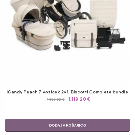
iCandy Peach 7 voziček 2v1, Biscotti Complete bundle
1.119,20
€
IZVIRNA
TRENUTNA
1.399,00
€
CENA
CENA
JE
JE:
BILA:
1.399,00 €.
1.399,00 €.
DODAJ V KOŠARICO