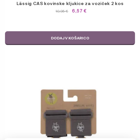
Lässig CAS kovinske kljukice za voziček 2 kos
6,57
€
IZVIRNA
TRENUTNA
10,95
€
CENA
CENA
JE
JE:
BILA:
10,95 €.
10,95 €.
DODAJ V KOŠARICO