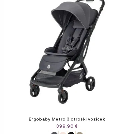
ima
več
različic.
Možnosti
lahko
izberete
na
strani
izdelka
Ergobaby Metro 3 otroški voziček
399,90
€