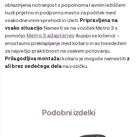
oblazinjena notranjost s popolnoma ravnim ležiščem
nudi prijetno in podporno mesto za počitek med
vsakodnevnimi sprehodi in izleti.
Pripravljena na
vsako situacijo
Namesti se na voziček Metro 3 s
pomočjo
Metro 3 adapterjev
(kupijo se ločeno) –
enostavno preklapljanje med košaro in avtosedežem
za največjo praktičnost na vsakem potovanju.
Prilagodljiva montaža:
košaro je mogoče namestiti
z
ali brez sedečega dela
na vozičku.
Podobni izdelki
Ta
izdelek