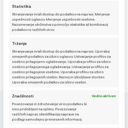
preklic privolitve lahko negativno vpliva na nekatere
spremenite, vključno s preklicem soglasja, tako da
Statistika
funkcije in funkcije.
uporabite preklopna stikala v pravilniku o piškotkih ali
kliknete gumb za upravljanje soglasja na dnu zaslona.
Shranjevanje in/ali dostop do podatkov na napravi, Merjenje
uspešnosti oglasov, Merjenje uspešnosti vsebine,
Razumevanje občinstva s pomočjo statistike ali kombinacij
Odaberi opciju
podatkov iz različnih virov.
DODAJ V KOŠARICO
Trženje
Shranjevanje in/ali dostop do podatkov na napravi, Uporaba
omejenih podatkov za izbiro oglasov, Ustvarjanje profilov za
osebno prilagojeno oglaševanje, Uporaba profilov za izbiro
osebno prilagojenega oglaševanja, Ustvarjanje profilov za
osebno prilagojene vsebine, Uporaba profilov za izbiro
osebno prilagojenih vsebin, Razvoj in izboljšave storitev,
Uporaba omejenih podatkov za izbiro vsebin.
Značilnosti
Vedno aktiven
Povezovanje in združevanje virov podatkov, ki
niso pridobljeni na spletu, Povezovanje
različnih naprav, Identifikacija naprave na
podlagi samodejno prenesenih informacij.
Mikroedra d.o.o.