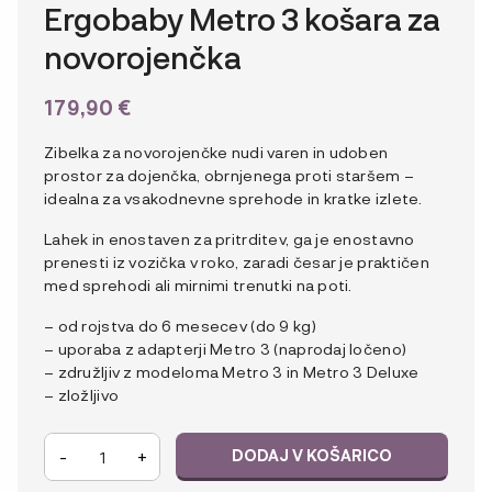
Ergobaby Metro 3 košara za
novorojenčka
179,90
€
Zibelka za novorojenčke nudi varen in udoben
prostor za dojenčka, obrnjenega proti staršem –
idealna za vsakodnevne sprehode in kratke izlete.
Lahek in enostaven za pritrditev, ga je enostavno
prenesti iz vozička v roko, zaradi česar je praktičen
med sprehodi ali mirnimi trenutki na poti.
– od rojstva do 6 mesecev (do 9 kg)
– uporaba z adapterji Metro 3 (naprodaj ločeno)
– združljiv z modeloma Metro 3 in Metro 3 Deluxe
– zložljivo
Ergobaby
-
+
DODAJ V KOŠARICO
Metro
3