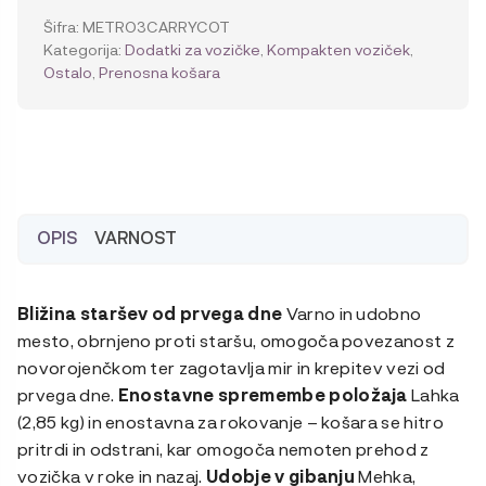
košara
Šifra:
METRO3CARRYCOT
za
Kategorija:
Dodatki za vozičke
,
Kompakten voziček
,
novorojenčka
Ostalo
,
Prenosna košara
količina
OPIS
VARNOST
Bližina staršev od prvega dne
Varno in udobno
mesto, obrnjeno proti staršu, omogoča povezanost z
novorojenčkom ter zagotavlja mir in krepitev vezi od
prvega dne.
Enostavne spremembe položaja
Lahka
(2,85 kg) in enostavna za rokovanje – košara se hitro
pritrdi in odstrani, kar omogoča nemoten prehod z
vozička v roke in nazaj.
Udobje v gibanju
Mehka,