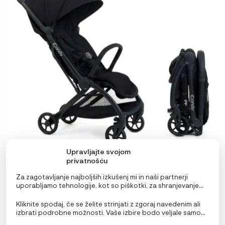
Upravljajte svojom
privatnošću
Za zagotavljanje najboljših izkušenj mi in naši partnerji
uporabljamo tehnologije, kot so piškotki, za shranjevanje
iCandy PIP kompaktni voziček
in/ali dostop do podatkov o napravi. Soglasje za te
tehnologije nam in našim partnerjem omogoča obdelavo
499,00
€
Kliknite spodaj, če se želite strinjati z zgoraj navedenim ali
osebnih podatkov, kot so vedenje pri brskanju ali edinstveni
izbrati podrobne možnosti. Vaše izbire bodo veljale samo
identifikatorji na tem spletnem mestu. Neprivolitev ali
za to spletno mesto. Nastavitve lahko kadar koli
PREBERI VEČ