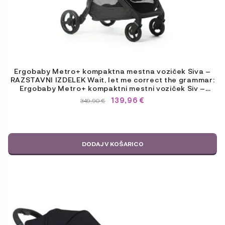
Ergobaby Metro+ kompaktna mestna voziček Siva –
RAZSTAVNI IZDELEK Wait, let me correct the grammar:
Ergobaby Metro+ kompaktni mestni voziček Siv –
RAZSTAVNI IZDELEK
IZVIRNA
TRENUTNA
139,96
€
349,90
€
CENA
CENA
JE
JE:
BILA:
139,96 €.
349,90 €.
DODAJ V KOŠARICO