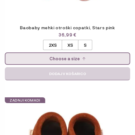
Baobaby mehki otroški copatki, Stars pink
36,99
€
2XS
XS
S
Choose a size
DODAJ V KOŠARICO
Ta
izdelek
ZADNJI KOMADI
ima
več
različic.
Možnosti
lahko