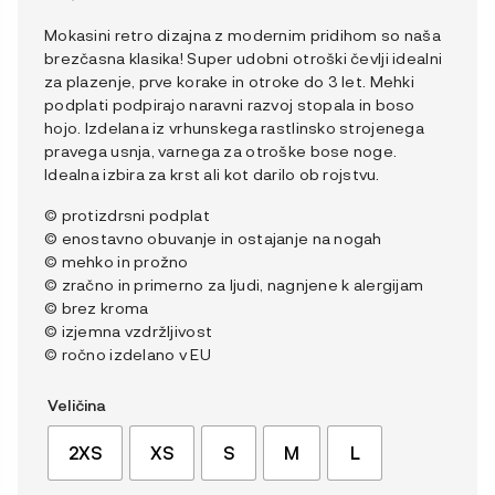
Mokasini retro dizajna z modernim pridihom so naša
brezčasna klasika! Super udobni otroški čevlji idealni
za plazenje, prve korake in otroke do 3 let. Mehki
podplati podpirajo naravni razvoj stopala in boso
hojo. Izdelana iz vrhunskega rastlinsko strojenega
pravega usnja, varnega za otroške bose noge.
Idealna izbira za krst ali kot darilo ob rojstvu.
© protizdrsni podplat
© enostavno obuvanje in ostajanje na nogah
© mehko in prožno
© zračno in primerno za ljudi, nagnjene k alergijam
© brez kroma
© izjemna vzdržljivost
© ročno izdelano v EU
Veličina
2XS
XS
S
M
L