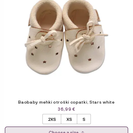
različic.
Možnosti
lahko
izberete
na
strani
izdelka
Baobaby mehki otroški copatki, Stars white
36,99
€
2XS
XS
S
Choose a size