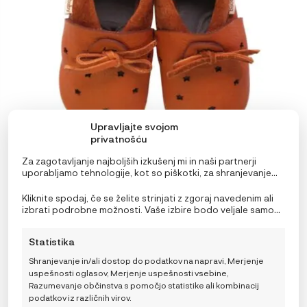
izberete
na
strani
izdelka
Upravljajte svojom
privatnošću
Za zagotavljanje najboljših izkušenj mi in naši partnerji
uporabljamo tehnologije, kot so piškotki, za shranjevanje
in/ali dostop do podatkov o napravi. Soglasje za te
tehnologije nam in našim partnerjem omogoča obdelavo
Baobaby mehki otroški copatki, Stars hazelnut
Kliknite spodaj, če se želite strinjati z zgoraj navedenim ali
osebnih podatkov, kot so vedenje pri brskanju ali edinstveni
izbrati podrobne možnosti. Vaše izbire bodo veljale samo
36,99
€
identifikatorji na tem spletnem mestu. Neprivolitev ali
za to spletno mesto. Nastavitve lahko kadar koli
25,89
€
preklic privolitve lahko negativno vpliva na nekatere
spremenite, vključno s preklicem soglasja, tako da
Statistika
funkcije in funkcije.
uporabite preklopna stikala v pravilniku o piškotkih ali
kliknete gumb za upravljanje soglasja na dnu zaslona.
XS
S
XL
2XL
Shranjevanje in/ali dostop do podatkov na napravi, Merjenje
uspešnosti oglasov, Merjenje uspešnosti vsebine,
Razumevanje občinstva s pomočjo statistike ali kombinacij
Choose a size
podatkov iz različnih virov.