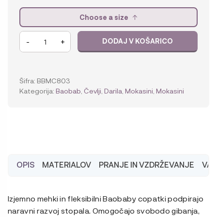
Choose a size
Baobaby
-
+
DODAJ V KOŠARICO
mehki
otroški
čeveljčki,
Mokasine
Šifra:
BBMC803
hazelnut
Kategorija:
Baobab
,
Čevlji
,
Darila
,
Mokasini
,
Mokasini
količina
OPIS
MATERIALOV
PRANJE IN VZDRŽEVANJE
VA
Izjemno mehki in fleksibilni Baobaby copatki podpirajo
naravni razvoj stopala. Omogočajo svobodo gibanja,