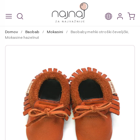
Skip
Skip
to
to
Domov
/
Baobab
/
Mokasini
/
Baobaby mehki otroški čeveljčki,
navigation
content
Mokasine hazelnut