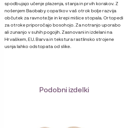
spodbujajo učenje plazenja, stanja in prvih korakov. Z
nošenjem Baobaby copatkov vaš otrok bolje razvija
občutek za ravnotežje in krepi mišice stopala. Ortopedi
za otroke priporočajo bosohojo. Za notranjo uporabo
ali zunanjo v suhih pogojih. Zasnovani in izdelani na
Hrvaškem, EU. Barva in tekstura rastlinsko strojene
usnja lahko odstopata od slike.
Podobni izdelki
Ta
izdelek
ima
več