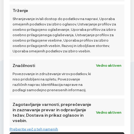
DODAJ V KOŠARICO
Trženje
Shranjevanje in/ali dostop do podatkov na napravi, Uporaba
omejenih podatkov za izbiro oglasov, Ustvarjanje profilov za
osebno prilagojeno oglaševanje, Uporaba profilov za izbiro
osebno prilagojenega oglaševanja, Ustvarjanje profilov za
osebno prilagojene vsebine, Uporaba profilov za izbiro
osebno prilagojenih vsebin, Razvoj in izboljšave storitev,
Uporaba omejenih podatkov za izbiro vsebin.
Značilnosti
Vedno aktiven
Povezovanje in združevanje virov podatkov, ki
niso pridobljeni na spletu, Povezovanje
različnih naprav, Identifikacija naprave na
podlagi samodejno prenesenih informacij.
Mikroedra d.o.o.
(01) 48 22 132
Zagotavljanje varnosti, preprečevanje
in zaznavanje prevar in odpravljanje
info@najnaj.eu
Vedno aktiven
težav, Dostava in prikaz oglasov in
vsebin.
TIPS
Preberite več o teh namenih