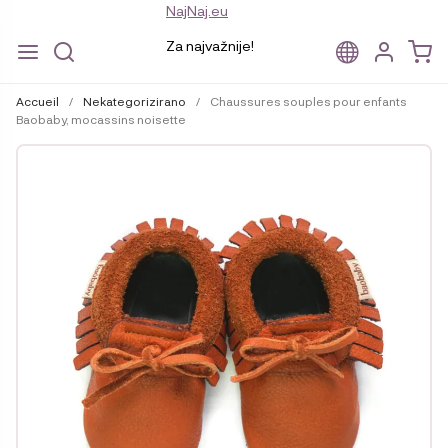
NajNaj.eu
Za najvažnije!
Aller
Aller
à
au
Accueil
/
Nekategorizirano
/
Chaussures souples pour enfants
la
contenu
Baobaby, mocassins noisette
navigation