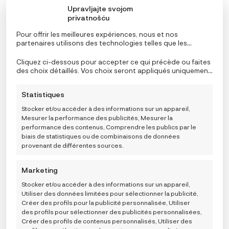
la
Upravljajte svojom
page
privatnošću
du
Pour offrir les meilleures expériences, nous et nos
produit
partenaires utilisons des technologies telles que les
cookies pour stocker et/ou accéder aux informations de
l’appareil. Le consentement à ces technologies nous
Cliquez ci-dessous pour accepter ce qui précède ou faites
permettra, ainsi qu’à nos partenaires, de traiter des
des choix détaillés. Vos choix seront appliqués uniquement
données personnelles telles que le comportement de
à ce site. Vous pouvez modifier vos réglages à tout
navigation ou des ID uniques sur ce site et afficher des
moment, y compris le retrait de votre consentement, en
Statistiques
publicités (non-) personnalisées. Ne pas consentir ou
utilisant les boutons de la politique de cookies, ou en
retirer son consentement peut nuire à certaines
cliquant sur l’onglet de gestion du consentement en bas de
Chaussons souples pour bébé Baobaby, Stegofriends
Stocker et/ou accéder à des informations sur un appareil,
fonctionnalités et fonctions.
l’écran.
39,99
€
Mesurer la performance des publicités, Mesurer la
performance des contenus, Comprendre les publics par le
2XL
L
M
S
XL
biais de statistiques ou de combinaisons de données
provenant de différentes sources.
Choose a size
Marketing
AJOUTER AU PANIER
Stocker et/ou accéder à des informations sur un appareil,
Utiliser des données limitées pour sélectionner la publicité,
Créer des profils pour la publicité personnalisée, Utiliser
des profils pour sélectionner des publicités personnalisées,
Créer des profils de contenus personnalisés, Utiliser des