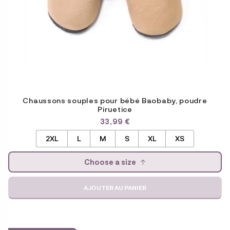
du
produit
Chaussons souples pour bébé Baobaby, poudre
Piruetice
33,99
€
2XL
L
M
S
XL
XS
Choose a size
AJOUTER AU PANIER
Ce