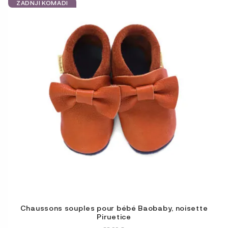
produit
ZADNJI KOMADI
a
plusieurs
variations.
Les
options
peuvent
être
choisies
sur
la
page
du
produit
Chaussons souples pour bébé Baobaby, noisette
Piruetice