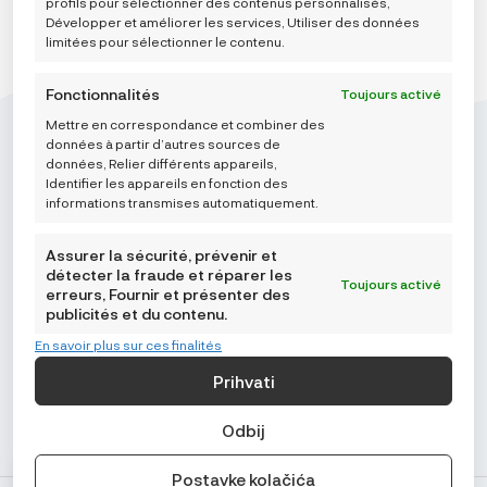
profils pour sélectionner des contenus personnalisés,
Développer et améliorer les services, Utiliser des données
limitées pour sélectionner le contenu.
Fonctionnalités
Toujours activé
Mettre en correspondance et combiner des
données à partir d’autres sources de
données, Relier différents appareils,
Identifier les appareils en fonction des
informations transmises automatiquement.
Mikroedra d.o.o.
(01) 48 22 132
Assurer la sécurité, prévenir et
info@najnaj.eu
détecter la fraude et réparer les
Toujours activé
erreurs, Fournir et présenter des
publicités et du contenu.
TIPS
En savoir plus sur ces finalités
PODRŠKA
Prihvati
NAJNAJ.EU
Odbij
Postavke kolačića