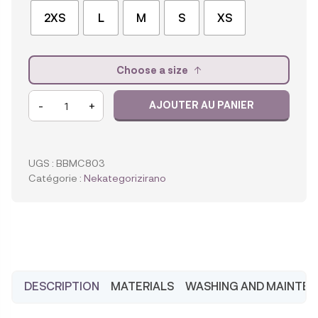
2XS
L
M
S
XS
Choose a size
quantité
-
+
AJOUTER AU PANIER
de
Chaussures
souples
pour
UGS :
BBMC803
enfants
Catégorie :
Nekategorizirano
Baobaby,
mocassins
noisette
DESCRIPTION
MATERIALS
WASHING AND MAINTE