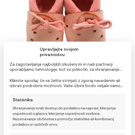
izberete
na
strani
izdelka
Upravljajte svojom
privatnošću
Za zagotavljanje najboljših izkušenj mi in naši partnerji
uporabljamo tehnologije, kot so piškotki, za shranjevanje
in/ali dostop do podatkov o napravi. Soglasje za te
tehnologije nam in našim partnerjem omogoča obdelavo
Kliknite spodaj, če se želite strinjati z zgoraj navedenim ali
osebnih podatkov, kot so vedenje pri brskanju ali edinstveni
izbrati podrobne možnosti. Vaše izbire bodo veljale samo
identifikatorji na tem spletnem mestu. Neprivolitev ali
Baobaby mehki otroški copatki, Stars pink
za to spletno mesto. Nastavitve lahko kadar koli
preklic privolitve lahko negativno vpliva na nekatere
spremenite, vključno s preklicem soglasja, tako da
36,99
€
Statistika
funkcije in funkcije.
uporabite preklopna stikala v pravilniku o piškotkih ali
kliknete gumb za upravljanje soglasja na dnu zaslona.
2XS
XS
S
Shranjevanje in/ali dostop do podatkov na napravi, Merjenje
uspešnosti oglasov, Merjenje uspešnosti vsebine,
Razumevanje občinstva s pomočjo statistike ali kombinacij
Choose a size
podatkov iz različnih virov.