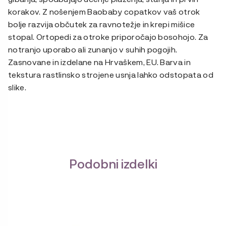
korakov. Z nošenjem Baobaby copatkov vaš otrok
bolje razvija občutek za ravnotežje in krepi mišice
stopal. Ortopedi za otroke priporočajo bosohojo. Za
notranjo uporabo ali zunanjo v suhih pogojih.
Zasnovane in izdelane na Hrvaškem, EU. Barva in
tekstura rastlinsko strojene usnja lahko odstopata od
slike.
Podobni izdelki
Ta
izdelek
ima
več