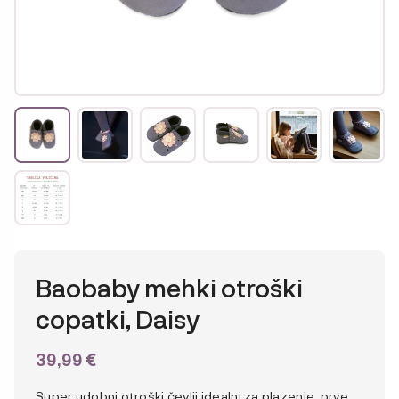
Baobaby mehki otroški
copatki, Daisy
39,99
€
Super udobni otroški čevlji idealni za plazenje, prve