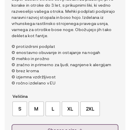
korake in otroke do 3 let, s prikupnimi liki, ki vedno
razveselijo vašega otroka. Mehki podplati podpirajo
naravni razvoj stopala in boso hojo. Izdelana iz
vrhunskega rastlinsko strojenega pravega usnja,
varnega za otroške bose noge. Obožujejo jih tako
dekleta kot fantje.
© protizdrsni podplat
© enostavno obuvanje in ostajanje na nogah
© mehko in prožno
© zračno in primerno za ljudi, nagnjene k alergijam
© brez kroma
© izjemna vzdržljivost
© ročno izdelano v EU
Veličina
S
M
L
XL
2XL