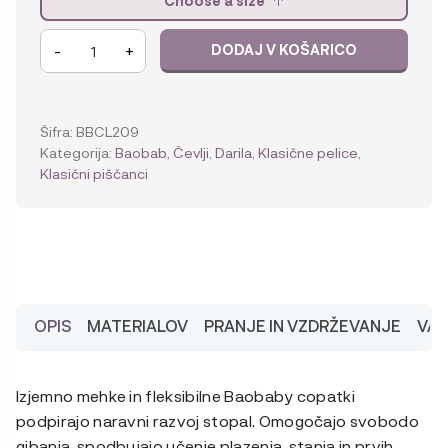
Choose a size
Baobaby
-
+
DODAJ V KOŠARICO
mehki
otroški
copatki,
Daisy
Šifra:
BBCL209
količina
Kategorija:
Baobab
,
Čevlji
,
Darila
,
Klasične pelice
,
Klasični piščanci
OPIS
MATERIALOV
PRANJE IN VZDRŽEVANJE
VA
Izjemno mehke in fleksibilne Baobaby copatki
podpirajo naravni razvoj stopal. Omogočajo svobodo
gibanja, spodbujajo učenje plazenja, stanja in prvih