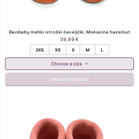
Baobaby mehki otroški čeveljčki, Mokasine hazelnut
39,99
€
2XS
XS
S
M
L
Choose a size
DODAJ V KOŠARICO
Ta
izdelek
ima
več
različic.
Možnosti
lahko