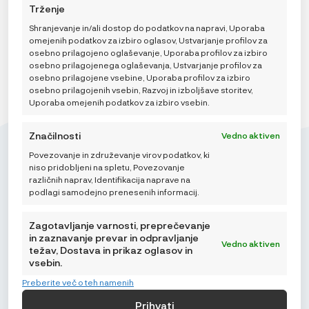
DODAJ V KOŠARICO
Trženje
Shranjevanje in/ali dostop do podatkov na napravi, Uporaba
omejenih podatkov za izbiro oglasov, Ustvarjanje profilov za
osebno prilagojeno oglaševanje, Uporaba profilov za izbiro
osebno prilagojenega oglaševanja, Ustvarjanje profilov za
osebno prilagojene vsebine, Uporaba profilov za izbiro
osebno prilagojenih vsebin, Razvoj in izboljšave storitev,
Uporaba omejenih podatkov za izbiro vsebin.
Značilnosti
Vedno aktiven
Povezovanje in združevanje virov podatkov, ki
niso pridobljeni na spletu, Povezovanje
različnih naprav, Identifikacija naprave na
podlagi samodejno prenesenih informacij.
Mikroedra d.o.o.
(01) 48 22 132
Zagotavljanje varnosti, preprečevanje
in zaznavanje prevar in odpravljanje
info@najnaj.eu
Vedno aktiven
težav, Dostava in prikaz oglasov in
vsebin.
TIPS
Preberite več o teh namenih
PODRŠKA
Prihvati