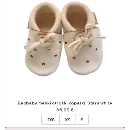
različic.
Možnosti
lahko
izberete
na
strani
izdelka
Baobaby mehki otroški copatki, Stars white
36,99
€
2XS
XS
S