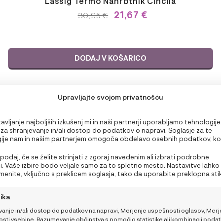
Lässig Termo Nahrbtnik Činčila
21,67
€
IZVIRNA
TRENUTNA
30,95
€
CENA
CENA
JE
JE:
BILA:
30,95 €.
30,95 €.
DODAJ V KOŠARICO
Upravljajte svojom privatnošću
vljanje najboljših izkušenj mi in naši partnerji uporabljamo tehnologije
, za shranjevanje in/ali dostop do podatkov o napravi. Soglasje za te
ije nam in našim partnerjem omogoča obdelavo osebnih podatkov, ko
ri brskanju ali edinstveni identifikatorji na tem spletnem mestu. Neprivo
rivolitve lahko negativno vpliva na nekatere funkcije in funkcije.
spodaj, če se želite strinjati z zgoraj navedenim ali izbrati podrobne
. Vaše izbire bodo veljale samo za to spletno mesto. Nastavitve lahko
emenite, vključno s preklicem soglasja, tako da uporabite preklopna sti
u o piškotkih ali kliknete gumb za upravljanje soglasja na dnu zaslona.
tika
vanje in/ali dostop do podatkov na napravi, Merjenje uspešnosti oglasov, Merj
sti vsebine, Razumevanje občinstva s pomočjo statistike ali kombinacij podat