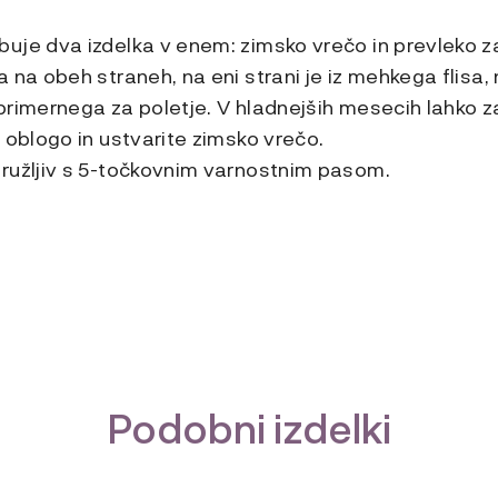
uje dva izdelka v enem: zimsko vrečo in prevleko 
 na obeh straneh, na eni strani je iz mehkega flisa, 
primernega za poletje. V hladnejših mesecih lahko z
 oblogo in ustvarite zimsko vrečo.
ružljiv s 5-točkovnim varnostnim pasom.
Podobni izdelki