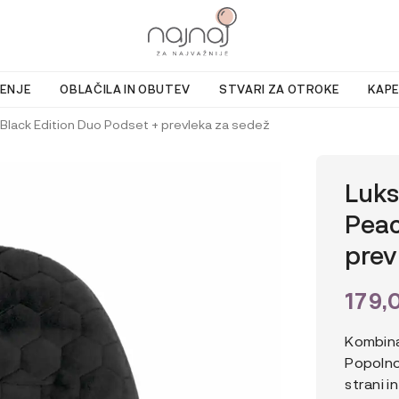
ENJE
OBLAČILA IN OBUTEV
STVARI ZA OTROKE
KAPE
Black Edition Duo Podset + prevleka za sedež
Luks
Peac
prev
179,
Kombina
Popolno
strani i