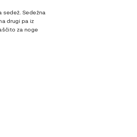
za sedež. Sedežna
na drugi pa iz
aščito za noge