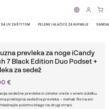
 SA UV ZAŠTITOM
PELENE I HLAČICE ZA KUPANJE
SANDAL
uzna prevleka za noge iCandy
h 7 Black Edition Duo Podset +
leka za sedež
00
€
cija sedežne prevleke in zimske vreče v enem izdelku.
ma preklopna sedežna prevleka – mehak flis na eni
n hladnejše poletno blago na drugi strani.