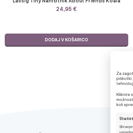
Lässig Tiny Nahrbtnik About Friends Koala
24,95
€
DODAJ V KOŠARICO
Za zagota
piškotki
tehnolog
vedenje p
preklic p
Kliknite 
možnosti
koli spr
pravilnik
Statis
Shranje
uspešno