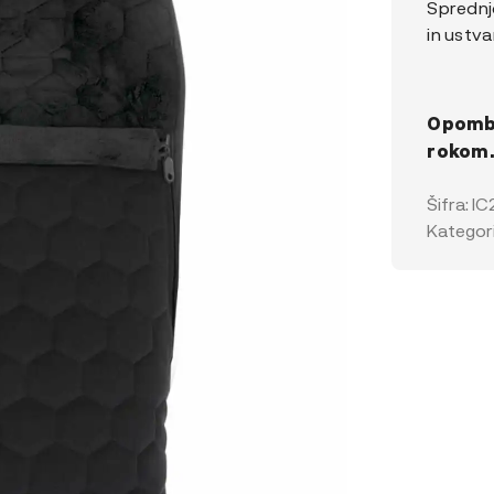
Sprednj
in ustva
Opomba
rokom
Šifra:
IC
Kategori