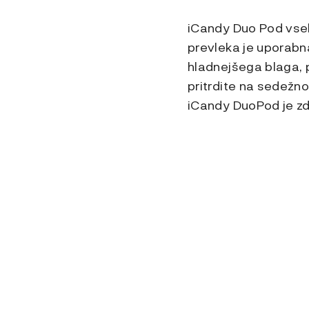
iCandy Duo Pod vseb
prevleka je uporabna
hladnejšega blaga, 
pritrdite na sedežno
iCandy DuoPod je zd