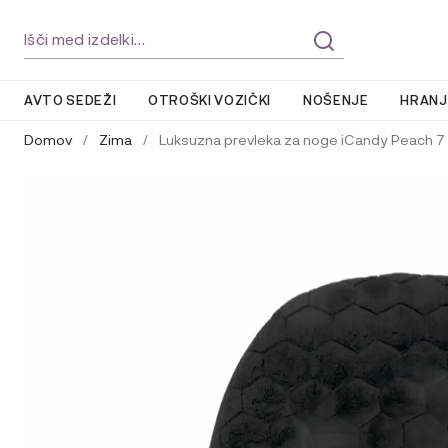
Skip
Skip
Išči:
to
to
navigation
content
AVTO SEDEŽI
OTROŠKI VOZIČKI
NOŠENJE
HRANJ
Domov
/
Zima
/
Luksuzna prevleka za noge iCandy Peach 7 