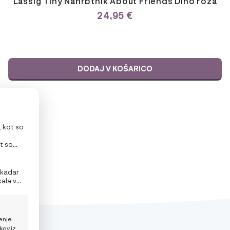
Lässig Tiny Nahrbtnik About Friends Dino roza
24,95
€
DODAJ V KOŠARICO
, kot so
t so
litev ali
 kadar
kala v
enje
kov iz