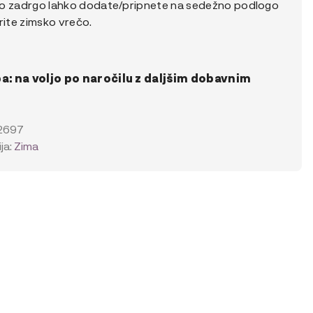
o zadrgo lahko dodate/pripnete na sedežno podlogo
rite zimsko vrečo.
: na voljo po naročilu z daljšim dobavnim
.
2697
ja:
Zima