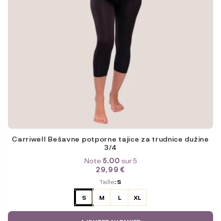
page
du
produit
Carriwell Bešavne potporne tajice za trudnice dužine
3/4
Note
5.00
sur 5
29,99
€
ODABERITE
Taille
: S
VARIJACIJU
S
M
L
XL