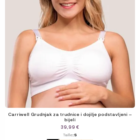
être
choisies
sur
la
page
du
produit
Carriwell Grudnjak za trudnice i dojilje podstavljeni –
bijeli
39,99
€
ODABERITE
Taille
: S
VARIJACIJU