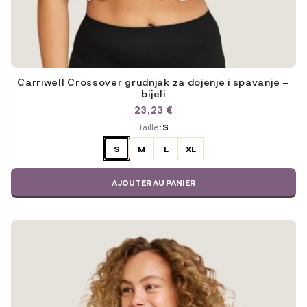
Carriwell Crossover grudnjak za dojenje i spavanje –
bijeli
23,23
€
ODABERITE
Taille
: S
VARIJACIJU
S
M
L
XL
AJOUTER AU PANIER
Ce
produit
a
plusieurs
variations.
Les