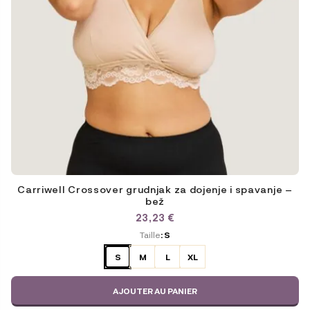
du
produit
Carriwell Crossover grudnjak za dojenje i spavanje –
bež
23,23
€
ODABERITE
Taille
: S
VARIJACIJU
S
M
L
XL
AJOUTER AU PANIER