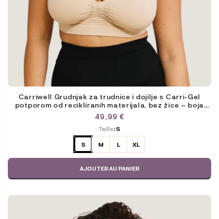
Carriwell Grudnjak za trudnice i dojilje s Carri-Gel
potporom od recikliranih materijala, bez žice – boja
kože
49,99
€
ODABERITE
Taille
: S
VARIJACIJU
S
M
L
XL
AJOUTER AU PANIER
Ce
produit