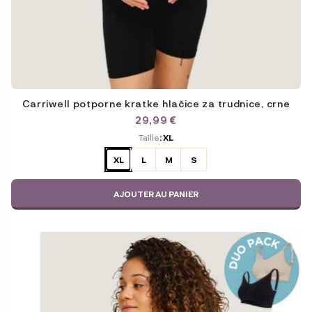
Carriwell potporne kratke hlačice za trudnice, crne
29,99
€
ODABERITE
Taille
: XL
VARIJACIJU
XL
L
M
S
AJOUTER AU PANIER
Ce
produit
a
plusieurs
variations.
Les