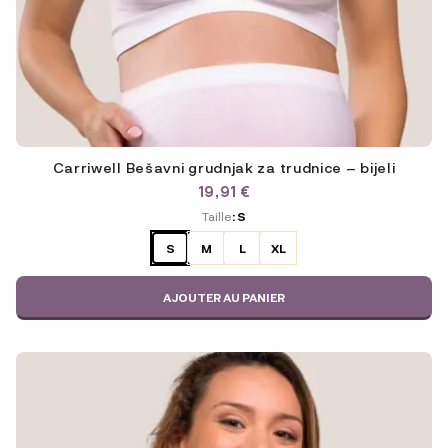
Carriwell Bešavni grudnjak za trudnice – bijeli
19,91
€
ODABERITE
Taille
: S
VARIJACIJU
S
M
L
XL
AJOUTER AU PANIER
Ce
produit
a
plusieurs
variations.