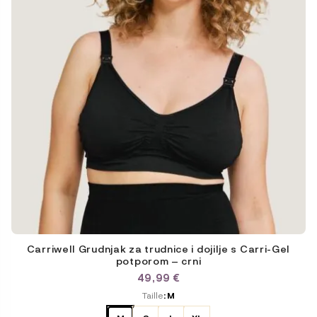
choisies
sur
la
page
du
produit
Carriwell Grudnjak za trudnice i dojilje s Carri-Gel
potporom – crni
49,99
€
ODABERITE
Taille
: M
VARIJACIJU