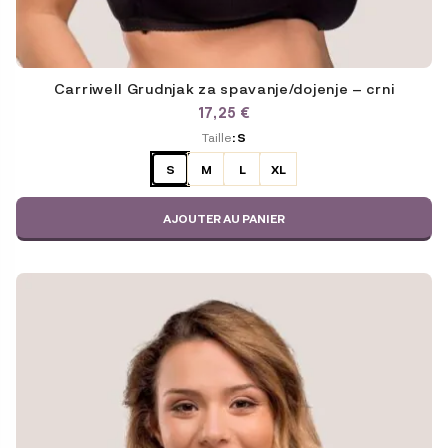
Carriwell Grudnjak za spavanje/dojenje – crni
17,25
€
ODABERITE
Taille
: S
VARIJACIJU
S
M
L
XL
AJOUTER AU PANIER
Ce
produit
a
plusieurs
variations.
Les
options
peuvent