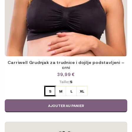
Carriwell Grudnjak za trudnice i dojilje podstavljeni –
crni
39,99
€
ODABERITE
Taille
: S
VARIJACIJU
S
M
L
XL
AJOUTER AU PANIER
Ce
produit