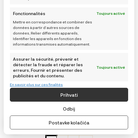
choisies
sur
Fonctionnalités
Toujours activé
la
Mettre en correspondance et combiner des
page
données à partir d’autres sources de
du
données, Relier différents appareils,
produit
Identifier les appareils en fonction des
informations transmises automatiquement.
Assurer la sécurité, prévenir et
détecter la fraude et réparer les
Toujours activé
erreurs, Fournir et présenter des
publicités et du contenu.
En savoir plus sur ces finalités
Prihvati
Odbij
Carriwell Grudnjak za trudnice i za dojenje s Carri-Gel
potporom podstavljeni, od recikliranih materijala- crni
Postavke kolačića
54,99
€
ODABERITE
Taille
: M
VARIJACIJU