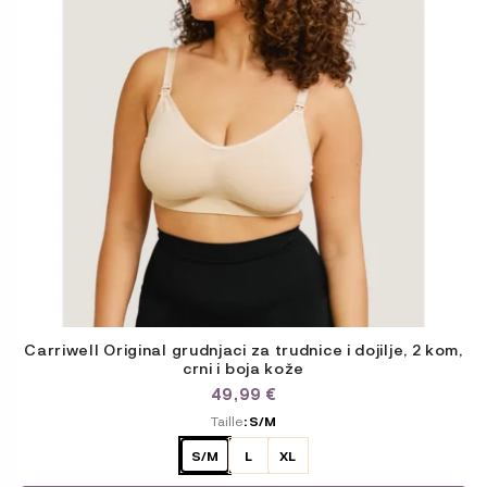
options
peuvent
être
choisies
sur
la
page
du
produit
Carriwell Original grudnjaci za trudnice i dojilje, 2 kom,
crni i boja kože
49,99
€
ODABERITE
Taille
: S/M
VARIJACIJU
S/M
L
XL