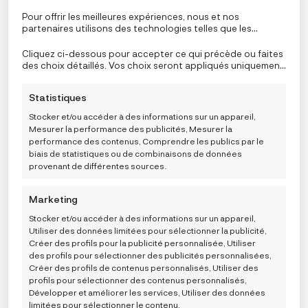
Pour offrir les meilleures expériences, nous et nos
partenaires utilisons des technologies telles que les
Carriwell Grudnjak za trudnice i za dojenje s Carri-Gel
cookies pour stocker et/ou accéder aux informations de
potporom podstavljeni – bijeli
l’appareil. Le consentement à ces technologies nous
Cliquez ci-dessous pour accepter ce qui précède ou faites
Note
4.00
sur 5
permettra, ainsi qu’à nos partenaires, de traiter des
des choix détaillés. Vos choix seront appliqués uniquement
54,99
€
données personnelles telles que le comportement de
à ce site. Vous pouvez modifier vos réglages à tout
navigation ou des ID uniques sur ce site et afficher des
moment, y compris le retrait de votre consentement, en
ODABERITE
Taille
: M
Statistiques
publicités (non-) personnalisées. Ne pas consentir ou
VARIJACIJU
utilisant les boutons de la politique de cookies, ou en
retirer son consentement peut nuire à certaines
cliquant sur l’onglet de gestion du consentement en bas de
M
XL
2XL
L
Stocker et/ou accéder à des informations sur un appareil,
fonctionnalités et fonctions.
l’écran.
Mesurer la performance des publicités, Mesurer la
performance des contenus, Comprendre les publics par le
AJOUTER AU PANIER
biais de statistiques ou de combinaisons de données
provenant de différentes sources.
Ce
Marketing
produit
a
Stocker et/ou accéder à des informations sur un appareil,
Utiliser des données limitées pour sélectionner la publicité,
plusieurs
Créer des profils pour la publicité personnalisée, Utiliser
variations.
des profils pour sélectionner des publicités personnalisées,
Les
Créer des profils de contenus personnalisés, Utiliser des
options
profils pour sélectionner des contenus personnalisés,
peuvent
Développer et améliorer les services, Utiliser des données
être
limitées pour sélectionner le contenu.