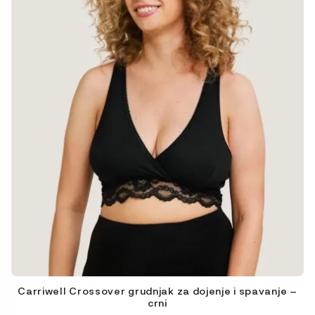
options
peuvent
être
choisies
sur
la
page
du
produit
Carriwell Crossover grudnjak za dojenje i spavanje –
crni