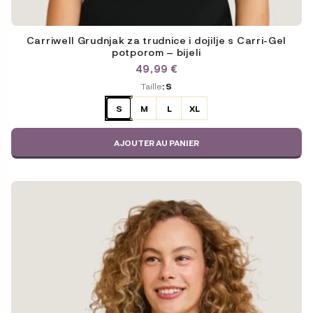
Carriwell Grudnjak za trudnice i dojilje s Carri-Gel
potporom – bijeli
49,99
€
ODABERITE
Taille
: S
VARIJACIJU
S
M
L
XL
AJOUTER AU PANIER
Ce
produit
a
plusieurs
variations.
Les
options
peuvent
être