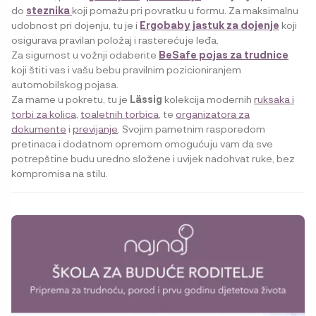
do
steznika
koji pomažu pri povratku u formu. Za maksimalnu
udobnost pri dojenju, tu je i
Ergobaby jastuk za dojenje
koji
osigurava pravilan položaj i rasterećuje leđa.
Za sigurnost u vožnji odaberite
BeSafe pojas za trudnice
koji štiti vas i vašu bebu pravilnim pozicioniranjem
automobilskog pojasa.
Za mame u pokretu, tu je
Lässig
kolekcija modernih
ruksaka i
torbi za kolica
,
toaletnih torbica
, te
organizatora za
dokumente
i
previjanje
. Svojim pametnim rasporedom
pretinaca i dodatnom opremom omogućuju vam da sve
potrepštine budu uredno složene i uvijek nadohvat ruke, bez
kompromisa na stilu.
Ce
produit
a
plusieurs
variations.
Les
options