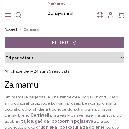
NajNaj.eu
Za najvažnije!
Aller
Aller
à
au
Accueil
/
Za mamu
la
contenu
navigation
FILTERI
Affichage de 1–24 sur 75 résultats
Za mamu
Biti mama je najljepša, ali i najzahtjevnija uloga u životu. Zato
smo odabrali proizvode koji vam pružaju beskompromisnu
podršku, od prvih dana trudnoće do aktivnog majčinstva.
Danski brend
Carriwell
prati vas kroz sve faze majčinstva. Od
udobnih
tajica
,
gaćica
i
potpornih pojaseva
za lakšu
trudnoću, preko
grudnjaka
i
potkošulja
za dojenje
, pa sve