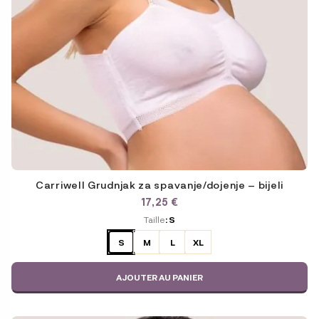
du
produit
Carriwell Grudnjak za spavanje/dojenje – bijeli
17,25
€
ODABERITE
Taille
: S
VARIJACIJU
S
M
L
XL
AJOUTER AU PANIER