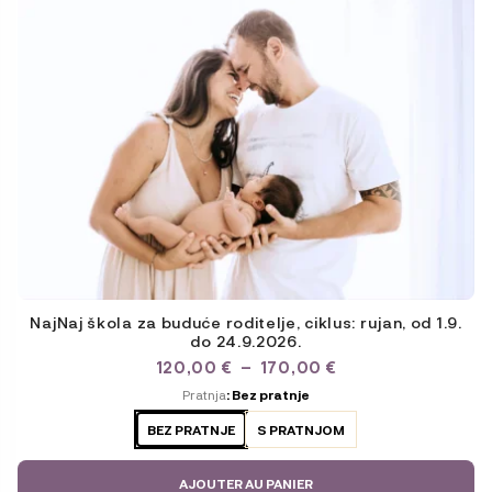
peuvent
être
choisies
sur
la
page
du
produit
NajNaj škola za buduće roditelje, ciklus: rujan, od 1.9.
do 24.9.2026.
PLAGE
120,00
€
–
170,00
€
DE
ODABERITE
Pratnja
: Bez pratnje
PRIX :
VARIJACIJU
120,00 €
BEZ PRATNJE
S PRATNJOM
À
170,00 €
AJOUTER AU PANIER