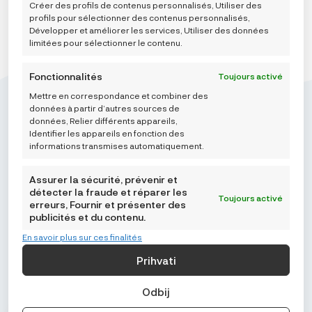
Créer des profils de contenus personnalisés, Utiliser des
No more products
profils pour sélectionner des contenus personnalisés,
Développer et améliorer les services, Utiliser des données
limitées pour sélectionner le contenu.
Fonctionnalités
Toujours activé
Mettre en correspondance et combiner des
données à partir d’autres sources de
données, Relier différents appareils,
Identifier les appareils en fonction des
informations transmises automatiquement.
Mikroedra d.o.o.
(01) 48 22 132
Assurer la sécurité, prévenir et
info@najnaj.eu
détecter la fraude et réparer les
Toujours activé
erreurs, Fournir et présenter des
publicités et du contenu.
TIPS
En savoir plus sur ces finalités
PODRŠKA
Prihvati
NAJNAJ.EU
Odbij