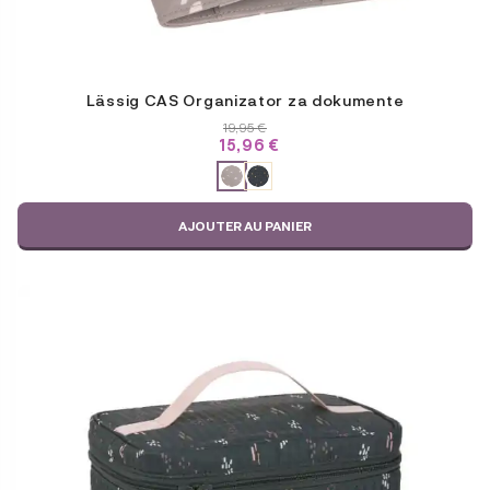
Lässig CAS Organizator za dokumente
19,95
€
15,96
€
ODABERITE
VARIJACIJU
AJOUTER AU PANIER
Ce
produit
a
plusieurs
variations.
Les
options
peuvent
être