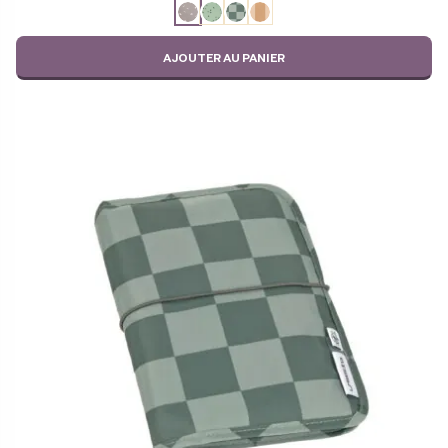
ODABERITE
PRIX :
VARIJACIJU
23,96 €
À
AJOUTER AU PANIER
29,95 €