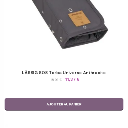
LÄSSIG SOS Torba Universe Anthracite
11,37
€
LE
LE
18,95
€
PRIX
PRIX
INITIAL
ACTUEL
ÉTAIT :
EST :
18,95 €.
18,95 €.
AJOUTER AU PANIER
Ce