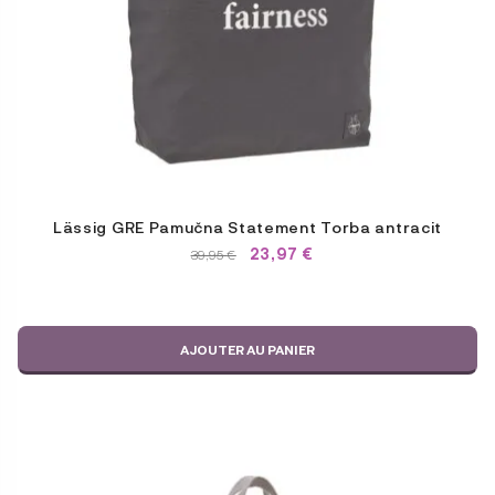
Lässig GRE Pamučna Statement Torba antracit
23,97
€
LE
LE
39,95
€
PRIX
PRIX
INITIAL
ACTUEL
ÉTAIT :
EST :
39,95 €.
39,95 €.
AJOUTER AU PANIER