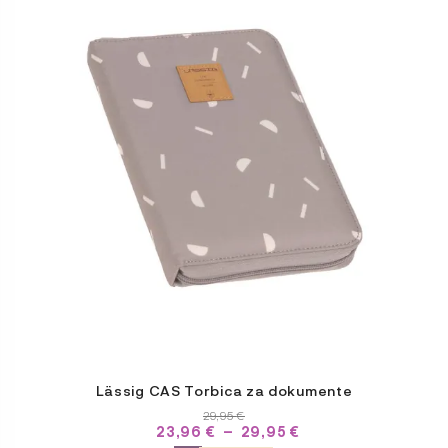
a
plusieurs
variations.
Les
options
peuvent
être
choisies
sur
la
page
du
produit
Lässig CAS Torbica za dokumente
29,95
€
PLAGE
23,96
€
–
29,95
€
DE