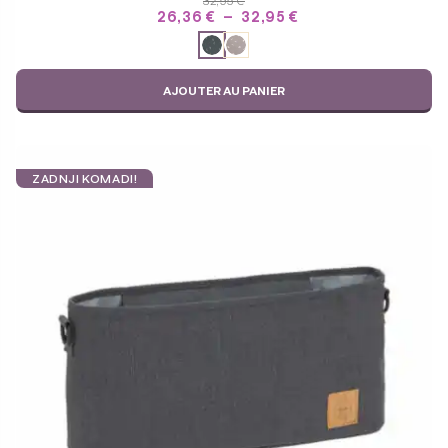
32,95
€
PLAGE
26,36
€
–
32,95
€
DE
ODABERITE
PRIX :
VARIJACIJU
26,36 €
À
AJOUTER AU PANIER
32,95 €
ZADNJI KOMADI!