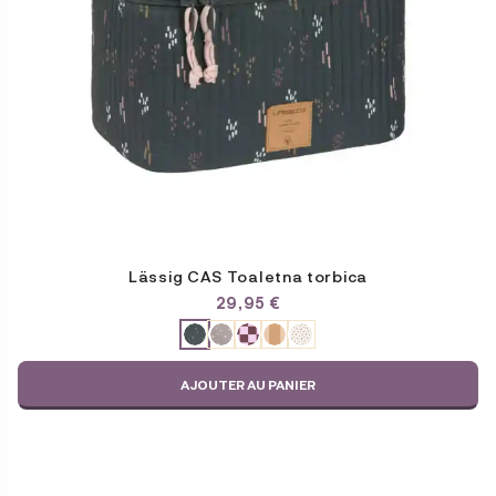
choisies
sur
la
page
du
produit
Lässig CAS Toaletna torbica
29,95
€
ODABERITE
VARIJACIJU
AJOUTER AU PANIER
Ce
produit