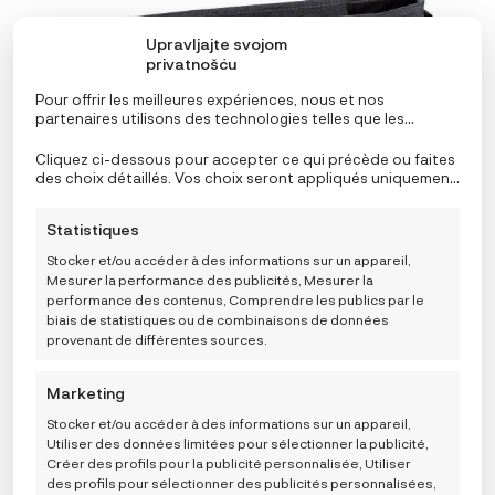
options
peuvent
Upravljajte svojom
être
privatnošću
choisies
sur
Pour offrir les meilleures expériences, nous et nos
la
partenaires utilisons des technologies telles que les
cookies pour stocker et/ou accéder aux informations de
page
l’appareil. Le consentement à ces technologies nous
Cliquez ci-dessous pour accepter ce qui précède ou faites
du
permettra, ainsi qu’à nos partenaires, de traiter des
des choix détaillés. Vos choix seront appliqués uniquement
produit
données personnelles telles que le comportement de
à ce site. Vous pouvez modifier vos réglages à tout
navigation ou des ID uniques sur ce site et afficher des
moment, y compris le retrait de votre consentement, en
Statistiques
publicités (non-) personnalisées. Ne pas consentir ou
utilisant les boutons de la politique de cookies, ou en
retirer son consentement peut nuire à certaines
cliquant sur l’onglet de gestion du consentement en bas de
Stocker et/ou accéder à des informations sur un appareil,
fonctionnalités et fonctions.
l’écran.
Mesurer la performance des publicités, Mesurer la
performance des contenus, Comprendre les publics par le
biais de statistiques ou de combinaisons de données
Lässig CAS Organizator za kolica
provenant de différentes sources.
32,95
€
ODABERITE
Marketing
VARIJACIJU
Stocker et/ou accéder à des informations sur un appareil,
AJOUTER AU PANIER
Utiliser des données limitées pour sélectionner la publicité,
Créer des profils pour la publicité personnalisée, Utiliser
des profils pour sélectionner des publicités personnalisées,