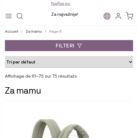
NajNaj.eu
Za najvažnije!
Aller
Aller
à
au
Accueil
/
Za mamu
/
Page 6
la
contenu
navigation
FILTERI
Affichage de 61–75 sur 75 résultats
Za mamu