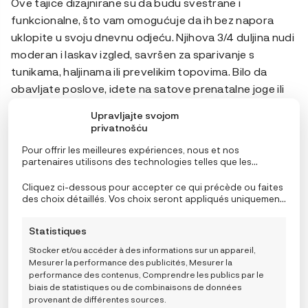
Ove tajice dizajnirane su da budu svestrane i
funkcionalne, što vam omogućuje da ih bez napora
uklopite u svoju dnevnu odjeću. Njihova 3/4 duljina nudi
moderan i laskav izgled, savršen za sparivanje s
tunikama, haljinama ili prevelikim topovima. Bilo da
obavljate poslove, idete na satove prenatalne joge ili
se jednostavno opuštate kod kuće, ove tajice pružaju
Upravljajte svojom
udobnost i potporu koja vam je potrebna.
privatnošću
Pour offrir les meilleures expériences, nous et nos
Uz Carriwell 3/4 Maternity Support Leggings, možete
partenaires utilisons des technologies telles que les
prihvatiti svoju trudnoću s povjerenjem i lakoćom.
cookies pour stocker et/ou accéder aux informations de
l’appareil. Le consentement à ces technologies nous
Cliquez ci-dessous pour accepter ce qui précède ou faites
Uživajte u blagodatima njihove mekoće, potpore i
permettra, ainsi qu’à nos partenaires, de traiter des
des choix détaillés. Vos choix seront appliqués uniquement
prozračnosti, znajući da su posebno izrađene kako bi
données personnelles telles que le comportement de
à ce site. Vous pouvez modifier vos réglages à tout
navigation ou des ID uniques sur ce site et afficher des
moment, y compris le retrait de votre consentement, en
poboljšale vašu udobnost i dobrobit. Uložite u tajice
Statistiques
publicités (non-) personnalisées. Ne pas consentir ou
utilisant les boutons de la politique de cookies, ou en
koje daju prioritet vašim potrebama i čine da se
retirer son consentement peut nuire à certaines
cliquant sur l’onglet de gestion du consentement en bas de
Stocker et/ou accéder à des informations sur un appareil,
fonctionnalités et fonctions.
l’écran.
osjećate osnaženo tijekom ove prekrasne faze života.
Mesurer la performance des publicités, Mesurer la
performance des contenus, Comprendre les publics par le
biais de statistiques ou de combinaisons de données
provenant de différentes sources.