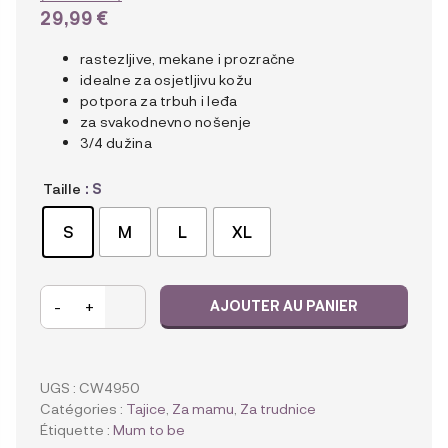
29,99
€
rastezljive, mekane i prozračne
idealne za osjetljivu kožu
potpora za trbuh i leđa
za svakodnevno nošenje
3/4 dužina
Taille
: S
S
M
L
XL
quantité
-
+
AJOUTER AU PANIER
de
Carriwell
Bešavne
potporne
UGS :
CW4950
tajice
Catégories :
Tajice
,
Za mamu
,
Za trudnice
za
Étiquette :
Mum to be
trudnice