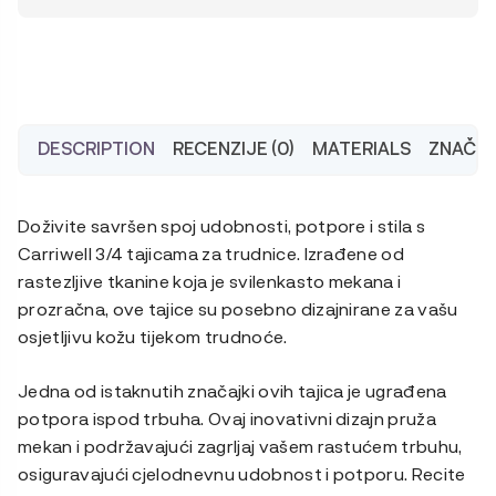
dužine
3/4
DESCRIPTION
RECENZIJE (0)
MATERIALS
ZNAČAJ
Doživite savršen spoj udobnosti, potpore i stila s
Carriwell 3/4 tajicama za trudnice. Izrađene od
rastezljive tkanine koja je svilenkasto mekana i
prozračna, ove tajice su posebno dizajnirane za vašu
osjetljivu kožu tijekom trudnoće.
Jedna od istaknutih značajki ovih tajica je ugrađena
potpora ispod trbuha. Ovaj inovativni dizajn pruža
mekan i podržavajući zagrljaj vašem rastućem trbuhu,
osiguravajući cjelodnevnu udobnost i potporu. Recite