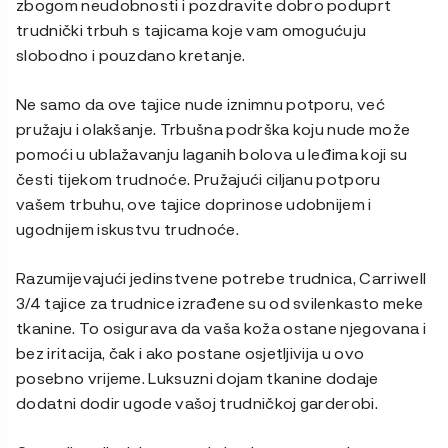
zbogom neudobnosti i pozdravite dobro poduprt
trudnički trbuh s tajicama koje vam omogućuju
slobodno i pouzdano kretanje.
Ne samo da ove tajice nude iznimnu potporu, već
pružaju i olakšanje. Trbušna podrška koju nude može
pomoći u ublažavanju laganih bolova u leđima koji su
česti tijekom trudnoće. Pružajući ciljanu potporu
vašem trbuhu, ove tajice doprinose udobnijem i
ugodnijem iskustvu trudnoće.
Razumijevajući jedinstvene potrebe trudnica, Carriwell
3/4 tajice za trudnice izrađene su od svilenkasto meke
tkanine. To osigurava da vaša koža ostane njegovana i
bez iritacija, čak i ako postane osjetljivija u ovo
posebno vrijeme. Luksuzni dojam tkanine dodaje
dodatni dodir ugode vašoj trudničkoj garderobi.