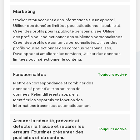
Marketing
Stocker et/ou accéder à des informations sur un appareil,
Utiliser des données limitées pour sélectionner la publicité,
Créer des profils pour la publicité personnalisée, Utiliser
des profils pour sélectionner des publicités personnalisées,
Créer des profils de contenus personnalisés, Utiliser des
profils pour sélectionner des contenus personnalisés,
Développer et améliorer les services, Utiliser des données
limitées pour sélectionner le contenu.
Fonctionnalités
Toujours activé
Mettre en correspondance et combiner des
Mikroedra d.o.o.
données à partir d’autres sources de
(01) 48 22 132
données, Relier différents appareils,
Identifier les appareils en fonction des
info@najnaj.eu
informations transmises automatiquement.
TIPS
Assurer la sécurité, prévenir et
détecter la fraude et réparer les
Toujours activé
PODRŠKA
erreurs, Fournir et présenter des
publicités et du contenu.