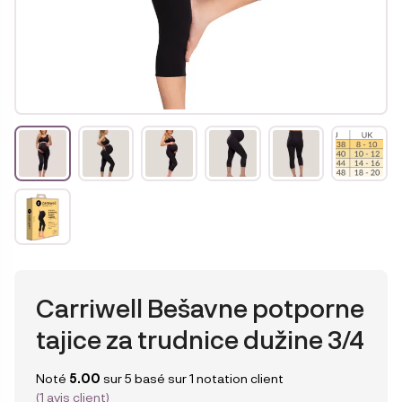
Carriwell Bešavne potporne
tajice za trudnice dužine 3/4
Noté
5.00
sur 5 basé sur
1
notation client
(
1
avis client)