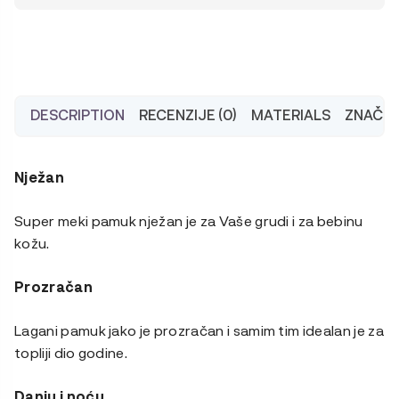
DESCRIPTION
RECENZIJE (0)
MATERIALS
ZNAČAJ
Nježan
Super meki pamuk nježan je za Vaše grudi i za bebinu
kožu.
Prozračan
Lagani pamuk jako je prozračan i samim tim idealan je za
topliji dio godine.
Danju i noću