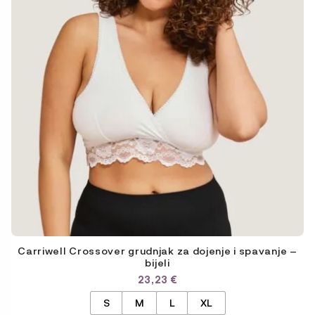
choisies
sur
la
page
du
produit
Carriwell Crossover grudnjak za dojenje i spavanje –
bijeli
23,23
€
S
M
L
XL