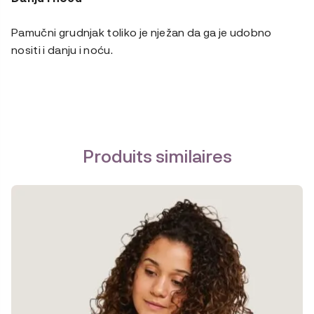
Pamučni grudnjak toliko je nježan da ga je udobno
nositi i danju i noću.
Produits similaires
Ce
produit
a
plusieurs
variations.
Les
options
peuvent
être