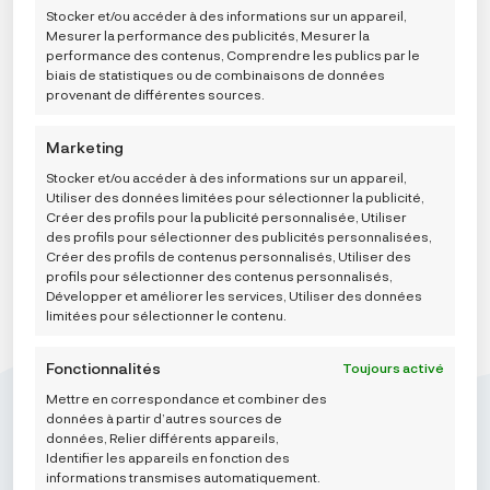
retirer son consentement peut nuire à certaines
cliquant sur l’onglet de gestion du consentement en bas de
Stocker et/ou accéder à des informations sur un appareil,
fonctionnalités et fonctions.
l’écran.
Mesurer la performance des publicités, Mesurer la
Carriwell Perivi jastučići za dojilje od svile, 6 kom
performance des contenus, Comprendre les publics par le
biais de statistiques ou de combinaisons de données
17,25
€
provenant de différentes sources.
Marketing
AJOUTER AU PANIER
Stocker et/ou accéder à des informations sur un appareil,
Utiliser des données limitées pour sélectionner la publicité,
Créer des profils pour la publicité personnalisée, Utiliser
des profils pour sélectionner des publicités personnalisées,
Créer des profils de contenus personnalisés, Utiliser des
profils pour sélectionner des contenus personnalisés,
Développer et améliorer les services, Utiliser des données
limitées pour sélectionner le contenu.
Fonctionnalités
Toujours activé
Mettre en correspondance et combiner des
données à partir d’autres sources de
données, Relier différents appareils,
Identifier les appareils en fonction des
informations transmises automatiquement.
Mikroedra d.o.o.