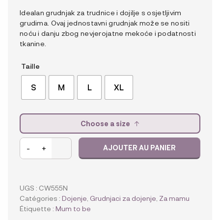
Idealan grudnjak za trudnice i dojilje s osjetljivim
grudima. Ovaj jednostavni grudnjak može se nositi
noću i danju zbog nevjerojatne mekoće i podatnosti
tkanine.
Taille
S
M
L
XL
Choose a size
quantité
-
+
AJOUTER AU PANIER
de
Carriwell
Grudnjak
za
UGS :
CW555N
spavanje/dojenje
Catégories :
Dojenje
,
Grudnjaci za dojenje
,
Za mamu
-
Étiquette :
Mum to be
crni