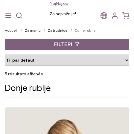
NajNaj.eu
Za najvažnije!
Aller
Aller
à
au
Accueil
/
Za mamu
/
Za trudnice
/
Donje rublje
la
contenu
navigation
FILTERI
5 résultats affichés
Donje rublje