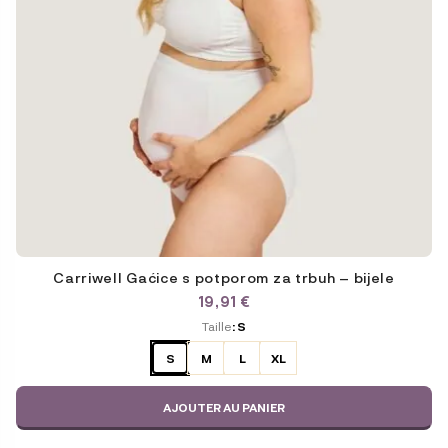
du
produit
Carriwell Gaćice s potporom za trbuh – bijele
19,91
€
ODABERITE
Taille
: S
VARIJACIJU
S
M
L
XL
AJOUTER AU PANIER