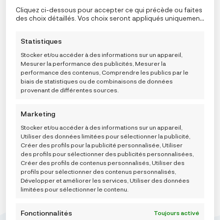
l’appareil. Le consentement à ces technologies nous
Cliquez ci-dessous pour accepter ce qui précède ou faites
permettra, ainsi qu’à nos partenaires, de traiter des
des choix détaillés. Vos choix seront appliqués uniquement
données personnelles telles que le comportement de
à ce site. Vous pouvez modifier vos réglages à tout
navigation ou des ID uniques sur ce site et afficher des
moment, y compris le retrait de votre consentement, en
Statistiques
publicités (non-) personnalisées. Ne pas consentir ou
utilisant les boutons de la politique de cookies, ou en
retirer son consentement peut nuire à certaines
cliquant sur l’onglet de gestion du consentement en bas de
Stocker et/ou accéder à des informations sur un appareil,
fonctionnalités et fonctions.
l’écran.
Mesurer la performance des publicités, Mesurer la
performance des contenus, Comprendre les publics par le
biais de statistiques ou de combinaisons de données
provenant de différentes sources.
Carriwell višekratne mrežaste gaćice, 4 komada
Marketing
9,95
€
Stocker et/ou accéder à des informations sur un appareil,
Utiliser des données limitées pour sélectionner la publicité,
Créer des profils pour la publicité personnalisée, Utiliser
des profils pour sélectionner des publicités personnalisées,
AJOUTER AU PANIER
Créer des profils de contenus personnalisés, Utiliser des
profils pour sélectionner des contenus personnalisés,
Développer et améliorer les services, Utiliser des données
limitées pour sélectionner le contenu.
Fonctionnalités
Toujours activé