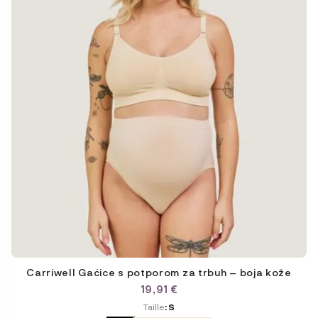
être
choisies
sur
la
page
du
produit
Carriwell Gaćice s potporom za trbuh – boja kože
19,91
€
ODABERITE
Taille
: S
VARIJACIJU