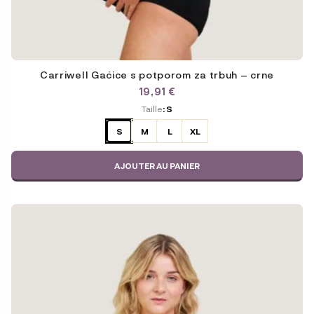
Carriwell Gaćice s potporom za trbuh – crne
19,91
€
ODABERITE
Taille
: S
VARIJACIJU
S
M
L
XL
AJOUTER AU PANIER
Ce
produit
a
plusieurs
variations.
Les
options
peuvent