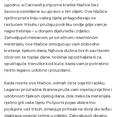
ugodno, a Carriwell potporne kratke hlačice bez
šavova osmišljene su upravo s tim ciljem. Ove hlačice
nježno prate liniju vašeg tijela, prilagođavaju se
rastućem trbuhu i pružaju podršku ondje gdje vam je
najpotrebnija – u donjem dijelu leđa i zdjelici.
Zahvaljujući mekanom, prozračnom i elastičnom
materijalu, ove hlačice omogućuju vam slobodno
kretanje tijekom dana. Njihova dužina čini ih savršenim
izborom za toplije dane, nošenje ispod haljina ili za
opuštajuće trenutke kod kuće, kada vam je potrebno
nešto lagano, udobno i pouzdano.
Kada nosite ove hlačice, odmah ćete osjetiti razliku.
Lagana i prozračna tkanina pruža vam osjećaj svježine i
udobnosti tijekom cijelog dana, dok mekoća materijala
nježno grli vaše tijelo. Potporni pojas diskretno
podupire vaš trbuh, smanjuje pritisak na donji dio leđa i
olakšava osjećaj težine u zdjelici. Zahvaljujući dizajnu