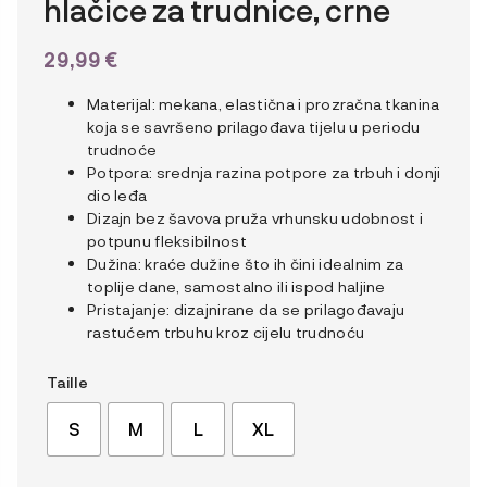
hlačice za trudnice, crne
29,99
€
Materijal: mekana, elastična i prozračna tkanina
koja se savršeno prilagođava tijelu u periodu
trudnoće
Potpora: srednja razina potpore za trbuh i donji
dio leđa
Dizajn bez šavova pruža vrhunsku udobnost i
potpunu fleksibilnost
Dužina: kraće dužine što ih čini idealnim za
toplije dane, samostalno ili ispod haljine
Pristajanje: dizajnirane da se prilagođavaju
rastućem trbuhu kroz cijelu trudnoću
Taille
S
M
L
XL