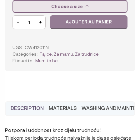
Choose a size
quantité
-
+
AJOUTER AU PANIER
de
Carriwell
potporne
kratke
UGS :
CW412011N
hlačice
Catégories :
Tajice
,
Za mamu
,
Za trudnice
za
Étiquette :
Mum to be
trudnice,
crne
DESCRIPTION
MATERIALS
WASHING AND MAINTE
Potpora i udobnost kroz cijelu trudnoću!
Tijekom perioda trudnoće najvažnije je da se osjećate