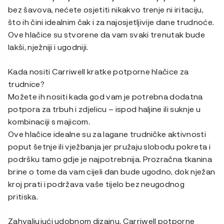
bez šavova, nećete osjetiti nikakvo trenje ni iritaciju,
što ih čini idealnim čak i za najosjetljivije dane trudnoće.
Ove hlačice su stvorene da vam svaki trenutak bude
lakši, nježniji i ugodniji.
Kada nositi Carriwell kratke potporne hlačice za
trudnice?
Možete ih nositi kada god vam je potrebna dodatna
potpora za trbuh i zdjelicu – ispod haljine ili suknje u
kombinaciji s majicom.
Ove hlačice idealne su za lagane trudničke aktivnosti
poput šetnje ili vježbanja jer pružaju slobodu pokreta i
podršku tamo gdje je najpotrebnija. Prozračna tkanina
brine o tome da vam cijeli dan bude ugodno, dok nježan
kroj prati i podržava vaše tijelo bez neugodnog
pritiska.
Zahvaljujući udobnom dizajnu, Carriwell potporne