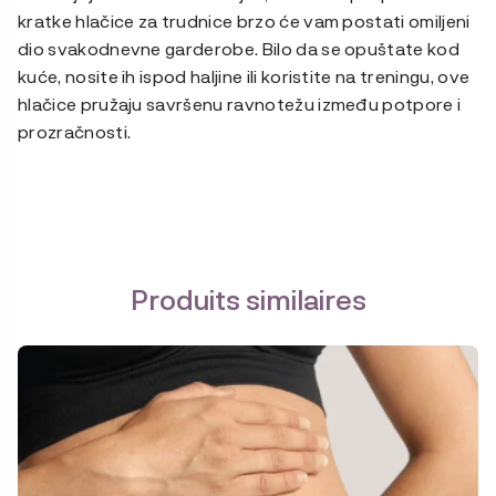
kratke hlačice za trudnice brzo će vam postati omiljeni
dio svakodnevne garderobe. Bilo da se opuštate kod
kuće, nosite ih ispod haljine ili koristite na treningu, ove
hlačice pružaju savršenu ravnotežu između potpore i
prozračnosti.
Produits similaires