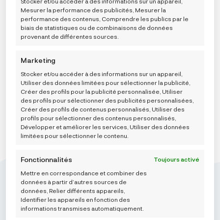
Stocker et/ou accéder à des informations sur un appareil,
fonctionnalités et fonctions.
l’écran.
Mesurer la performance des publicités, Mesurer la
Carriwell Perivi jastučići za dojilje od organskog
performance des contenus, Comprendre les publics par le
pamuka, 6 kom -crni
biais de statistiques ou de combinaisons de données
11,94
€
provenant de différentes sources.
Marketing
AJOUTER AU PANIER
Stocker et/ou accéder à des informations sur un appareil,
Utiliser des données limitées pour sélectionner la publicité,
Créer des profils pour la publicité personnalisée, Utiliser
des profils pour sélectionner des publicités personnalisées,
Créer des profils de contenus personnalisés, Utiliser des
profils pour sélectionner des contenus personnalisés,
Développer et améliorer les services, Utiliser des données
limitées pour sélectionner le contenu.
Fonctionnalités
Toujours activé
Mettre en correspondance et combiner des
données à partir d’autres sources de
données, Relier différents appareils,
Identifier les appareils en fonction des
informations transmises automatiquement.
Mikroedra d.o.o.