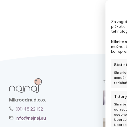
Za zagota
piškotki
tehnolog
vedenje p
preklic p
Kliknite 
možnosti
koli spr
pravilnik
Statis
Shranje
uspešno
TIPS
različnih
Trženj
Mikroedra d.o.o.
Shranje
(01) 48 22 132
oglasov
osebno 
info@najnaj.eu
Uporaba 
Uporaba