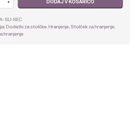
DODAJ V KOŠARICO
+
u
A-SLI-REC
ja:
Dodatki za stolčke
,
Hranjenje
,
Stolček za hranjenje
,
i
za hranjenje