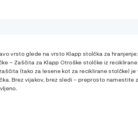
vo vrsto glede na vrsto Klapp stolčka za hranjenje:
ke – Zaščita za Klapp Otroške stolčke iz reciklirane
aščita (tako za lesene kot za reciklirane stolčke) je 
ka. Brez vijakov, brez sledi – preprosto namestite 
vljeno.