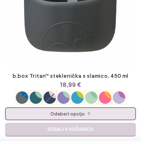
b.box Tritan™ steklenička s slamico, 450 ml
18,99
€
Odaberi opciju
DODAJ V KOŠARICO