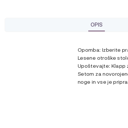
OPIS
Opomba: Izberite pra
Lesene otroške stolč
Upoštevajte: Klapp z
Setom za novorojenč
noge in vse je pripra