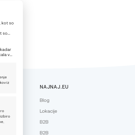
, kot so
t so
litev ali
 kadar
kala v
enje
kov iz
NAJNAJ.EU
Blog
Lokacije
iro
izbiro
B2B
ne,
B2B