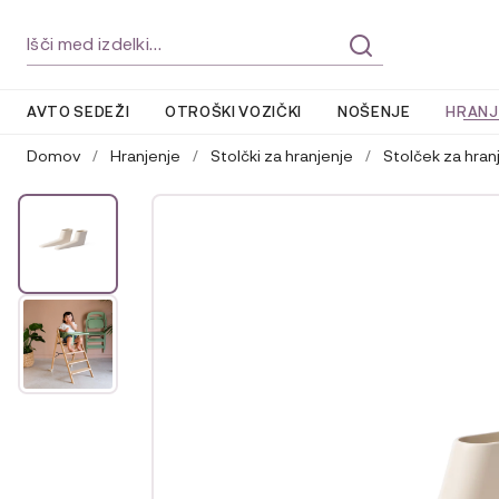
Skip
Skip
Išči:
to
to
navigation
content
AVTO SEDEŽI
OTROŠKI VOZIČKI
NOŠENJE
HRANJ
Domov
/
Hranjenje
/
Stolčki za hranjenje
/
Stolček za hran