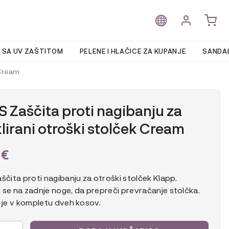
 SA UV ZAŠTITOM
PELENE I HLAČICE ZA KUPANJE
SANDAL
 Cream
 Zaščita proti nagibanju za
klirani otroški stolček Cream
0
€
ščita proti nagibanju za otroški stolček Klapp.
 se na zadnje noge, da prepreči prevračanje stolčka.
 je v kompletu dveh kosov.