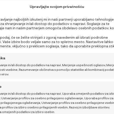
Upravljajte svojom privatnošću
vljanje najboljših izkušenj mi in naši partnerji uporabljamo tehnologije
, za shranjevanje in/ali dostop do podatkov o napravi. Soglasje za te
ije nam in našim partnerjem omogoča obdelavo osebnih podatkov, ko
ri brskanju ali edinstveni identifikatorji na tem spletnem mestu. Neprivo
rivolitve lahko negativno vpliva na nekatere funkcije in funkcije.
spodaj, če se želite strinjati z zgoraj navedenim ali izbrati podrobne
. Vaše izbire bodo veljale samo za to spletno mesto. Nastavitve lahko
emenite, vključno s preklicem soglasja, tako da uporabite preklopna sti
u o piškotkih ali kliknete gumb za upravljanje soglasja na dnu zaslona.
tika
vanje in/ali dostop do podatkov na napravi, Merjenje uspešnosti oglasov, Merj
sti vsebine, Razumevanje občinstva s pomočjo statistike ali kombinacij podat
PODRŠKA
 virov.
Varnostno testiranje
Moj račun
e
avtosedeža BeSafe
Stretch
Politika piškotkov (EU)
vanje in/ali dostop do podatkov na napravi, Uporaba omejenih podatkov za izb
, Ustvarjanje profilov za osebno prilagojeno oglaševanje, Uporaba profilov za 
MODU kocke: 5 idej za
GDPR pravilnik
prilagojenega oglaševanja, Ustvarjanje profilov za osebno prilagojene vsebi
igre, ki spodbujajo
profilov za izbiro osebno prilagojenih vsebin, Razvoj in izboljšave storitev,
Razdrtje pogodbe
 omejenih podatkov za izbiro vsebin.
motorične