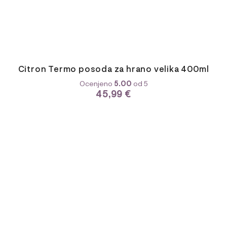
Citron Termo posoda za hrano velika 400ml
Ocenjeno
5.00
od 5
45,99
€