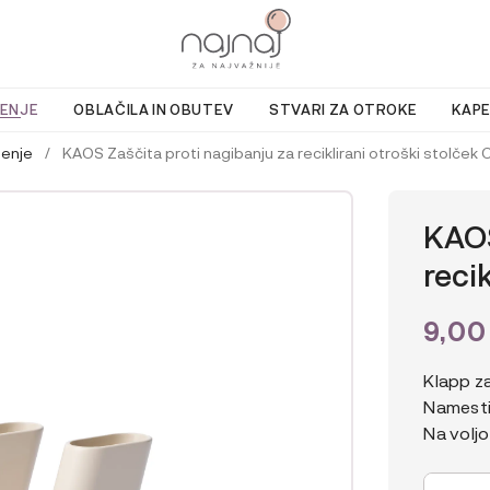
ENJE
OBLAČILA IN OBUTEV
STVARI ZA OTROKE
KAPE
jenje
/
KAOS Zaščita proti nagibanju za reciklirani otroški stolček
KAOS
reci
9,0
Klapp za
Namesti
Na voljo
KAOS