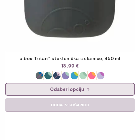
b.box Tritan™ steklenička s slamico, 450 ml
18,99
€
Odaberi opciju
DODAJ V KOŠARICO
Ta
izdelek
ima