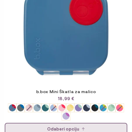
lahko
izberete
na
strani
izdelka
b.box Mini Škatla za malico
18,99
€
Odaberi opciju