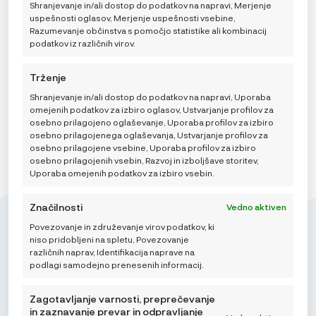
kliknete gumb za upravljanje soglasja na dnu zaslona.
Shranjevanje in/ali dostop do podatkov na napravi, Merjenje
uspešnosti oglasov, Merjenje uspešnosti vsebine,
Razumevanje občinstva s pomočjo statistike ali kombinacij
Odaberi opciju
podatkov iz različnih virov.
DODAJ V KOŠARICO
Trženje
Shranjevanje in/ali dostop do podatkov na napravi, Uporaba
omejenih podatkov za izbiro oglasov, Ustvarjanje profilov za
osebno prilagojeno oglaševanje, Uporaba profilov za izbiro
osebno prilagojenega oglaševanja, Ustvarjanje profilov za
osebno prilagojene vsebine, Uporaba profilov za izbiro
osebno prilagojenih vsebin, Razvoj in izboljšave storitev,
Uporaba omejenih podatkov za izbiro vsebin.
Značilnosti
Vedno aktiven
Povezovanje in združevanje virov podatkov, ki
niso pridobljeni na spletu, Povezovanje
različnih naprav, Identifikacija naprave na
podlagi samodejno prenesenih informacij.
Mikroedra d.o.o.
(01) 48 22 132
Zagotavljanje varnosti, preprečevanje
in zaznavanje prevar in odpravljanje
info@najnaj.eu