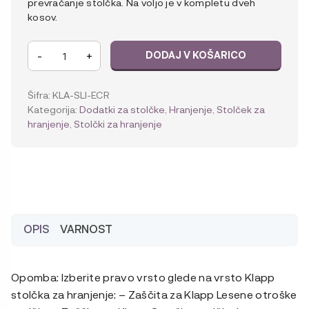
prevračanje stolčka. Na voljo je v kompletu dveh
kosov.
KAOS
-
+
DODAJ V KOŠARICO
Zaščita
proti
nagibanju
Šifra:
KLA-SLI-ECR
za
Kategorija:
Dodatki za stolčke
,
Hranjenje
,
Stolček za
leseni
hranjenje
,
Stolčki za hranjenje
otroški
stolček
Cream
količina
OPIS
VARNOST
Opomba: Izberite pravo vrsto glede na vrsto Klapp
stolčka za hranjenje: – Zaščita za Klapp Lesene otroške