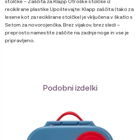
stolčke – Zaščita za Klapp Otroške stolčke iz
reciklirane plastike Upoštevajte: Klapp zaščita (tako za
lesene kot za reciklirane stolčke) je vključena v škatlo s
Setom za novorojenčka. Brez vijakov, brez sledi –
preprosto namestite zaščite na zadnje noge in vse je
pripravljeno.
Podobni izdelki
Ta
izdelek
ima
več
različic.
Možnosti