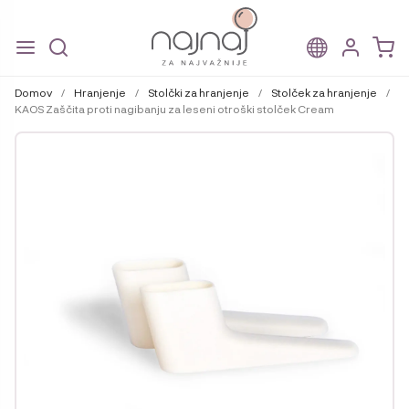
Skip
Skip
to
to
Domov
/
Hranjenje
/
Stolčki za hranjenje
/
Stolček za hranjenje
/
navigation
content
KAOS Zaščita proti nagibanju za leseni otroški stolček Cream