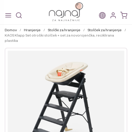
Skip
Skip
to
to
Domov
/
Hranjenje
/
Stolčki za hranjenje
/
Stolček za hranjenje
/
navigation
content
KAOS Klapp Set otroški stolček + set za novorojenčka, reciklirana
plastika