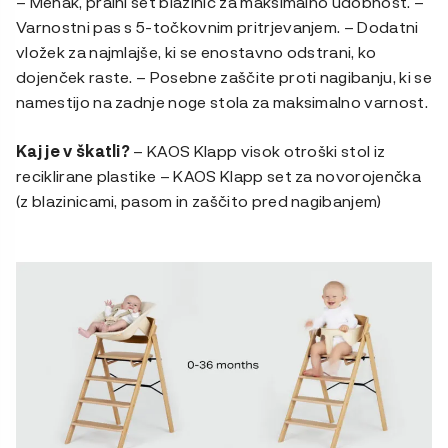
– Mehak, pralni set blazinic za maksimalno udobnost. –
Varnostni pas s 5-točkovnim pritrjevanjem. – Dodatni
vložek za najmlajše, ki se enostavno odstrani, ko
dojenček raste. – Posebne zaščite proti nagibanju, ki se
namestijo na zadnje noge stola za maksimalno varnost.
Kaj je v škatli?
– KAOS Klapp visok otroški stol iz
reciklirane plastike – KAOS Klapp set za novorojenčka
(z blazinicami, pasom in zaščito pred nagibanjem)