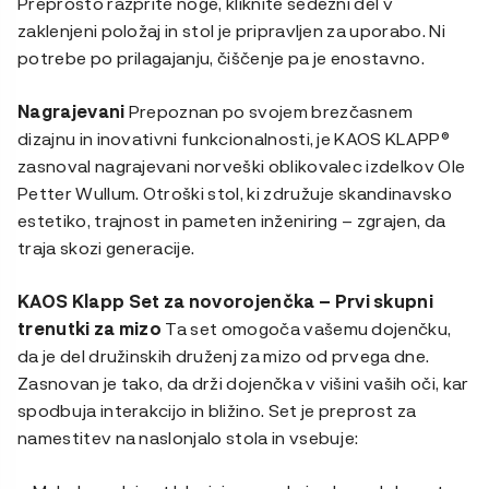
Preprosto razprite noge, kliknite sedežni del v
zaklenjeni položaj in stol je pripravljen za uporabo. Ni
potrebe po prilagajanju, čiščenje pa je enostavno.
Nagrajevani
Prepoznan po svojem brezčasnem
dizajnu in inovativni funkcionalnosti, je KAOS KLAPP®
zasnoval nagrajevani norveški oblikovalec izdelkov Ole
Petter Wullum. Otroški stol, ki združuje skandinavsko
estetiko, trajnost in pameten inženiring – zgrajen, da
traja skozi generacije.
KAOS Klapp Set za novorojenčka – Prvi skupni
trenutki za mizo
Ta set omogoča vašemu dojenčku,
da je del družinskih druženj za mizo od prvega dne.
Zasnovan je tako, da drži dojenčka v višini vaših oči, kar
spodbuja interakcijo in bližino. Set je preprost za
namestitev na naslonjalo stola in vsebuje: