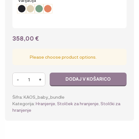
358,00
€
Please choose product options.
KAOS
-
+
DODAJ V KOŠARICO
Klapp
Set
otroški
Šifra:
KAOS_baby_bundle
stolček
Kategorija:
Hranjenje
,
Stolček za hranjenje
,
Stolčki za
+
hranjenje
set
za
novorojenčka,
reciklirana