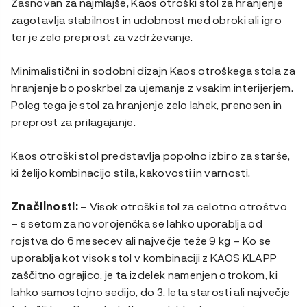
Zasnovan za najmlajše, Kaos otroški stol za hranjenje
zagotavlja stabilnost in udobnost med obroki ali igro
ter je zelo preprost za vzdrževanje.
Minimalistični in sodobni dizajn Kaos otroškega stola za
hranjenje bo poskrbel za ujemanje z vsakim interijerjem.
Poleg tega je stol za hranjenje zelo lahek, prenosen in
preprost za prilagajanje.
Kaos otroški stol predstavlja popolno izbiro za starše,
ki želijo kombinacijo stila, kakovosti in varnosti.
Značilnosti:
– Visok otroški stol za celotno otroštvo
– s setom za novorojenčka se lahko uporablja od
rojstva do 6 mesecev ali največje teže 9 kg – Ko se
uporablja kot visok stol v kombinaciji z KAOS KLAPP
zaščitno ograjico, je ta izdelek namenjen otrokom, ki
lahko samostojno sedijo, do 3. leta starosti ali največje