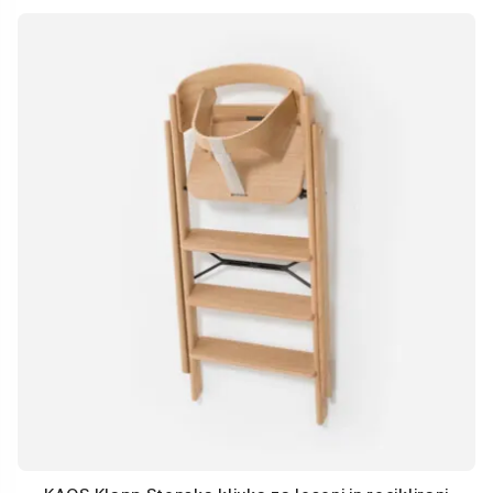
KAOS Klapp Stenska kljuka za leseni in reciklirani