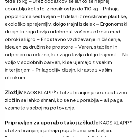
teže 15 kg – Brez dodatkov se lahko še naprej
uporablja kot stol z nosilnostjo do 110 kg – Prihaja
popolnoma sestavljen – Izdelan iz reciklirane plastike,
ekološko sprejemljiv, dolgotrajni izdelek – Ergonomski
dizajn, ki zagotavlja udobnost vašemu otroku med
obroki ali igro – Enostavno vzdrževanje in čiščenje,
idealen za družinske prostore – Varen, stabilen in
odporen na udarce, kar zagotavlja dolgotrajnost – Na
voljo v sodobnih barvah, ki se ujemajo z vsakim
interijerjem – Prilagodljiv dizajn, ki raste z vašim
otrokom
Zložljiv
KAOS KLAPP® stol za hranjenje se enostavno
zloži in se lahko shrani, ko se ne uporablja – ali pa ga
vzamete s seboj na potovanja.
Pripravljen za uporabo takoj iz škatle
KAOS KLAPP®
stol za hranjenje prihaja popolnoma sestavljen.