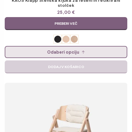
stolček
25,00
€
PREBERI VEČ
Odaberi opciju
DODAJ V KOŠARICO