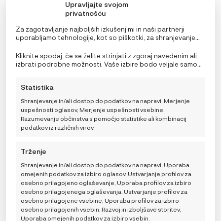
Upravljajte svojom
privatnošću
Za zagotavljanje najboljših izkušenj mi in naši partnerji
uporabljamo tehnologije, kot so piškotki, za shranjevanje
in/ali dostop do podatkov o napravi. Soglasje za te
tehnologije nam in našim partnerjem omogoča obdelavo
Kliknite spodaj, če se želite strinjati z zgoraj navedenim ali
b.box Mini Škatla za malico
osebnih podatkov, kot so vedenje pri brskanju ali edinstveni
izbrati podrobne možnosti. Vaše izbire bodo veljale samo
identifikatorji na tem spletnem mestu. Neprivolitev ali
18,99
€
za to spletno mesto. Nastavitve lahko kadar koli
preklic privolitve lahko negativno vpliva na nekatere
spremenite, vključno s preklicem soglasja, tako da
Statistika
funkcije in funkcije.
uporabite preklopna stikala v pravilniku o piškotkih ali
kliknete gumb za upravljanje soglasja na dnu zaslona.
Shranjevanje in/ali dostop do podatkov na napravi, Merjenje
uspešnosti oglasov, Merjenje uspešnosti vsebine,
Razumevanje občinstva s pomočjo statistike ali kombinacij
Odaberi opciju
podatkov iz različnih virov.
DODAJ V KOŠARICO
Trženje
Shranjevanje in/ali dostop do podatkov na napravi, Uporaba
omejenih podatkov za izbiro oglasov, Ustvarjanje profilov za
osebno prilagojeno oglaševanje, Uporaba profilov za izbiro
osebno prilagojenega oglaševanja, Ustvarjanje profilov za
osebno prilagojene vsebine, Uporaba profilov za izbiro
osebno prilagojenih vsebin, Razvoj in izboljšave storitev,
Uporaba omejenih podatkov za izbiro vsebin.