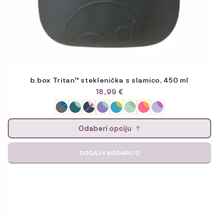
b.box Tritan™ steklenička s slamico, 450 ml
18,99
€
Odaberi opciju
DODAJ V KOŠARICO
Ta
izdelek
ima
več