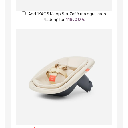
Add "KAOS Klapp Set Zaščitna ograjica in
119,00
€
Pladenj" for
Varijacija
*