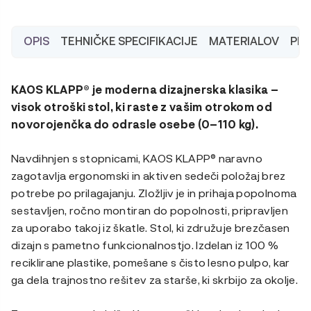
plastika
količina
OPIS
TEHNIČKE SPECIFIKACIJE
MATERIALOV
PRA
KAOS KLAPP® je moderna dizajnerska klasika –
visok otroški stol, ki raste z vašim otrokom od
novorojenčka do odrasle osebe (0–110 kg)
.
Navdihnjen s stopnicami, KAOS KLAPP® naravno
zagotavlja ergonomski in aktiven sedeči položaj brez
potrebe po prilagajanju. Zložljiv je in prihaja popolnoma
sestavljen, ročno montiran do popolnosti, pripravljen
za uporabo takoj iz škatle. Stol, ki združuje brezčasen
dizajn s pametno funkcionalnostjo. Izdelan iz 100 %
reciklirane plastike, pomešane s čisto lesno pulpo, kar
ga dela trajnostno rešitev za starše, ki skrbijo za okolje.