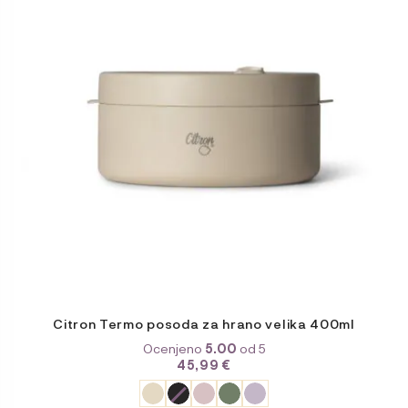
različic.
Možnosti
lahko
izberete
na
strani
izdelka
Citron Termo posoda za hrano velika 400ml
Ocenjeno
5.00
od 5
45,99
€