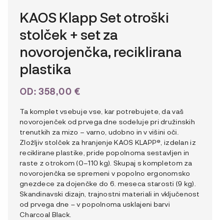
KAOS Klapp Set otroški
stolček + set za
novorojenčka, reciklirana
plastika
OD:
358,00
€
Ta komplet vsebuje vse, kar potrebujete, da vaš
novorojenček od prvega dne sodeluje pri družinskih
trenutkih za mizo – varno, udobno in v višini oči.
Zložljiv stolček za hranjenje KAOS KLAPP®, izdelan iz
reciklirane plastike, pride popolnoma sestavljen in
raste z otrokom (0–110 kg). Skupaj s kompletom za
novorojenčka se spremeni v popolno ergonomsko
gnezdece za dojenčke do 6. meseca starosti (9 kg).
Skandinavski dizajn, trajnostni materiali in vključenost
od prvega dne – v popolnoma usklajeni barvi
Charcoal Black.