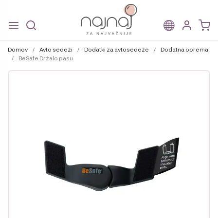
Skip
Skip
to
to
Domov
/
Avto sedeži
/
Dodatki za avtosedeže
/
Dodatna oprema
navigation
content
/
BeSafe Držalo pasu