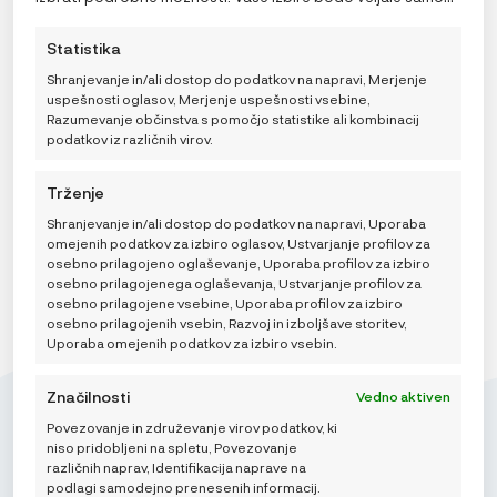
identifikatorji na tem spletnem mestu. Neprivolitev ali
za to spletno mesto. Nastavitve lahko kadar koli
preklic privolitve lahko negativno vpliva na nekatere
spremenite, vključno s preklicem soglasja, tako da
Statistika
funkcije in funkcije.
uporabite preklopna stikala v pravilniku o piškotkih ali
BeSafe ogledalo XL² z lučko
kliknete gumb za upravljanje soglasja na dnu zaslona.
Shranjevanje in/ali dostop do podatkov na napravi, Merjenje
35,99
€
uspešnosti oglasov, Merjenje uspešnosti vsebine,
Razumevanje občinstva s pomočjo statistike ali kombinacij
podatkov iz različnih virov.
DODAJ V KOŠARICO
Trženje
Shranjevanje in/ali dostop do podatkov na napravi, Uporaba
omejenih podatkov za izbiro oglasov, Ustvarjanje profilov za
osebno prilagojeno oglaševanje, Uporaba profilov za izbiro
osebno prilagojenega oglaševanja, Ustvarjanje profilov za
osebno prilagojene vsebine, Uporaba profilov za izbiro
osebno prilagojenih vsebin, Razvoj in izboljšave storitev,
Uporaba omejenih podatkov za izbiro vsebin.
Značilnosti
Vedno aktiven
Povezovanje in združevanje virov podatkov, ki
niso pridobljeni na spletu, Povezovanje
različnih naprav, Identifikacija naprave na
podlagi samodejno prenesenih informacij.
Mikroedra d.o.o.