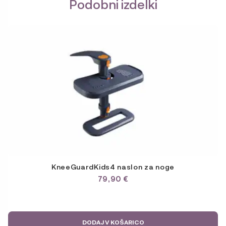
Podobni izdelki
KneeGuardKids4 naslon za noge
79,90
€
DODAJ V KOŠARICO