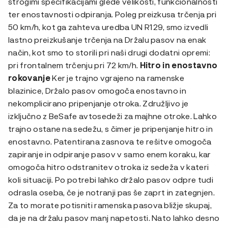
strogimi specifikacijami glede velikosti, funkcionalnosti
ter enostavnosti odpiranja. Poleg preizkusa trčenja pri
50 km/h, kot ga zahteva uredba UN R129, smo izvedli
lastno preizkušanje trčenja na Držalu pasov na enak
način, kot smo to storili pri naši drugi dodatni opremi:
pri frontalnem trčenju pri 72 km/h.
Hitro in enostavno
rokovanje
Ker je trajno vgrajeno na ramenske
blazinice, Držalo pasov omogoča enostavno in
nekomplicirano pripenjanje otroka. Združljivo je
izključno z BeSafe avtosedeži za majhne otroke. Lahko
trajno ostane na sedežu, s čimer je pripenjanje hitro in
enostavno. Patentirana zasnova te rešitve omogoča
zapiranje in odpiranje pasov v samo enem koraku, kar
omogoča hitro odstranitev otroka iz sedeža v kateri
koli situaciji. Po potrebi lahko držalo pasov odpre tudi
odrasla oseba, če je notranji pas še zaprt in zategnjen.
Za to morate potisniti ramenska pasova bližje skupaj,
da je na držalu pasov manj napetosti. Nato lahko desno