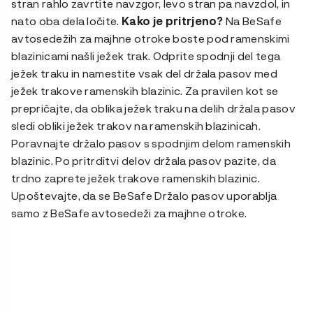
stran rahlo zavrtite navzgor, levo stran pa navzdol, in
nato oba dela ločite.
Kako je pritrjeno?
Na BeSafe
avtosedežih za majhne otroke boste pod ramenskimi
blazinicami našli ježek trak. Odprite spodnji del tega
ježek traku in namestite vsak del držala pasov med
ježek trakove ramenskih blazinic. Za pravilen kot se
prepričajte, da oblika ježek traku na delih držala pasov
sledi obliki ježek trakov na ramenskih blazinicah.
Poravnajte držalo pasov s spodnjim delom ramenskih
blazinic. Po pritrditvi delov držala pasov pazite, da
trdno zaprete ježek trakove ramenskih blazinic.
Upoštevajte, da se BeSafe Držalo pasov uporablja
samo z BeSafe avtosedeži za majhne otroke.