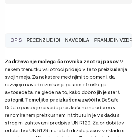
OPIS
RECENZIJE (0)
NAVODILA
PRANJE IN VZDR
Zadrževanje malega čarovnika znotraj pasov
V
nekem trenutku vsi otroci pridejo v fazo preizkušanja
svojih meja. Za nekatere med njimi to pomeni, da
razvijejo navado izmikanja pasom otroškega
avtosedeža, ne glede na to, kako dobro jih je starš
zategnil.
Temeljito preizkušena zaščita
BeSafe
Držalo pasov je seveda preizkušeno na udarec v
renomiranem preizkusnem inštitutu in je v skladu s
strogimi zahtevami predpisa UN R129. Za pridobitev
odobritve UN R129 mora biti držalo pasov v skladu s