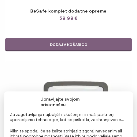
BeSafe komplet dodatne opreme
59,99
€
DODAJ V KOŠARICO
Upravljajte svojom
privatnošću
Za zagotavljanje najboljših izkušenj mi in naši partnerji
uporabljamo tehnologije, kot so piškotki, za shranjevanje
in/ali dostop do podatkov o napravi. Soglasje za te
tehnologije nam in našim partnerjem omogoča obdelavo
Kliknite spodaj, če se želite strinjati z zgoraj navedenim ali
osebnih podatkov, kot so vedenje pri brskanju ali edinstveni
izbrati podrobne možnosti. Vaše izbire bodo veljale samo