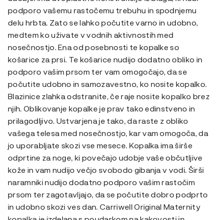
podporo vašemu rastočemu trebuhu in spodnjemu
delu hrbta. Zato se lahko počutite varno in udobno,
medtem ko uživate v vodnih aktivnostih med
nosečnostjo. Ena od posebnosti te kopalke so
košarice za prsi. Te košarice nudijo dodatno obliko in
podporo vašim prsom ter vam omogočajo, da se
počutite udobno in samozavestno, ko nosite kopalko.
Blazinice zlahka odstranite, če raje nosite kopalko brez
njih. Oblikovanje kopalke je prav tako edinstveno in
prilagodljivo. Ustvarjena je tako, da raste z obliko
vašega telesa med nosečnostjo, kar vam omogoča, da
jo uporabljate skozi vse mesece. Kopalka ima širše
odprtine za noge, ki povečajo udobje vaše občutljive
kože in vam nudijo večjo svobodo gibanja v vodi. Širši
naramniki nudijo dodatno podporo vašim rastočim
prsom ter zagotavljajo, da se počutite dobro podprto
in udobno skozi ves dan. Carriwell Original Maternity
kopalka je izdelana s poudarkom na kakovosti in