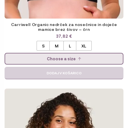
Carriwell Organic nedrček za nosečnice in doječe
mamice brez šivov – črn
37,82
€
S
M
L
XL
Choose a size
DODAJ V KOŠARICO
Ta
izdelek
ima
več
različic.
Možnosti
lahko