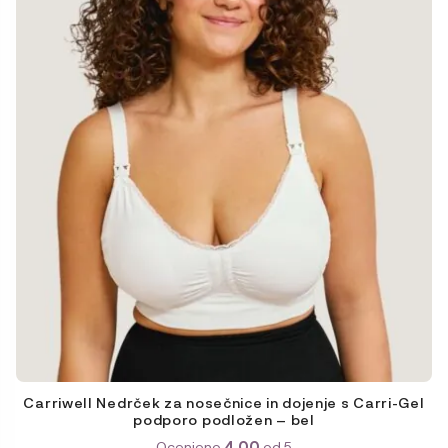
izberete
na
strani
izdelka
Carriwell Nedrček za nosečnice in dojenje s Carri-Gel
podporo podložen – bel
Ocenjeno
4.00
od 5