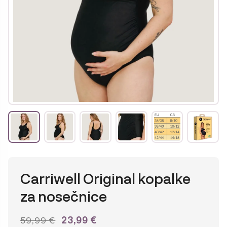
Carriwell Original kopalke
za nosečnice
IZVIRNA
TRENUTNA
59,99
€
23,99
€