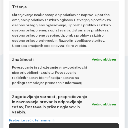
DODAJ V KOŠARICO
Trženje
Shranjevanje in/ali dostop do podatkov na napravi, Uporaba
omejenih podatkov za izbiro oglasov, Ustvarjanje profilov za
osebno prilagojeno oglaševanje, Uporaba profilov za izbiro
osebno prilagojenega oglaševanja, Ustvarjanje profilov za
osebno prilagojene vsebine, Uporaba profilov za izbiro
osebno prilagojenih vsebin, Razvoj in izboljšave storitev,
Uporaba omejenih podatkov za izbiro vsebin.
Značilnosti
Vedno aktiven
Povezovanje in združevanje virov podatkov, ki
niso pridobljeni na spletu, Povezovanje
različnih naprav, Identifikacija naprave na
podlagi samodejno prenesenih informacij.
Mikroedra d.o.o.
(01) 48 22 132
Zagotavljanje varnosti, preprečevanje
in zaznavanje prevar in odpravljanje
info@najnaj.eu
Vedno aktiven
težav, Dostava in prikaz oglasov in
vsebin.
TIPS
Preberite več o teh namenih
PODRŠKA