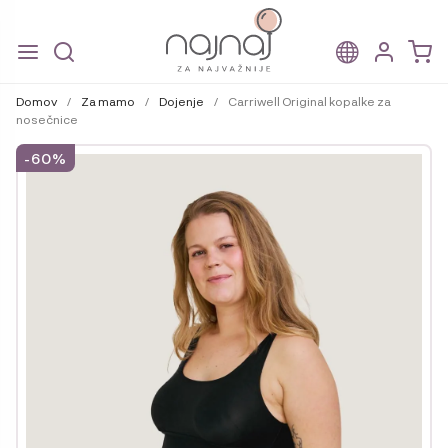
Skip
Skip
to
to
Domov
/
Za mamo
/
Dojenje
/
Carriwell Original kopalke za
navigation
content
nosečnice
-60%