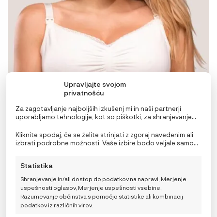
Upravljajte svojom
privatnošću
Za zagotavljanje najboljših izkušenj mi in naši partnerji
uporabljamo tehnologije, kot so piškotki, za shranjevanje
in/ali dostop do podatkov o napravi. Soglasje za te
tehnologije nam in našim partnerjem omogoča obdelavo
Kliknite spodaj, če se želite strinjati z zgoraj navedenim ali
osebnih podatkov, kot so vedenje pri brskanju ali edinstveni
Carriwell Organic nedrček za nosečnice in doječe
izbrati podrobne možnosti. Vaše izbire bodo veljale samo
identifikatorji na tem spletnem mestu. Neprivolitev ali
mamice brez šivov – naravno bel
za to spletno mesto. Nastavitve lahko kadar koli
preklic privolitve lahko negativno vpliva na nekatere
spremenite, vključno s preklicem soglasja, tako da
37,82
€
Statistika
funkcije in funkcije.
uporabite preklopna stikala v pravilniku o piškotkih ali
kliknete gumb za upravljanje soglasja na dnu zaslona.
S
M
L
XL
Shranjevanje in/ali dostop do podatkov na napravi, Merjenje
uspešnosti oglasov, Merjenje uspešnosti vsebine,
Razumevanje občinstva s pomočjo statistike ali kombinacij
Choose a size
podatkov iz različnih virov.