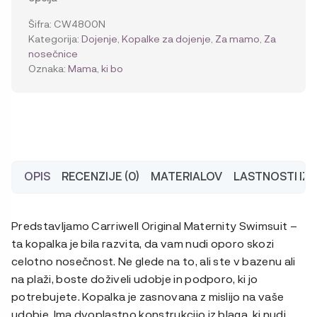
Šifra:
CW4800N
Kategorija:
Dojenje
,
Kopalke za dojenje
,
Za mamo
,
Za
nosečnice
Oznaka:
Mama, ki bo
OPIS
RECENZIJE (0)
MATERIALOV
LASTNOSTI IZ
Predstavljamo Carriwell Original Maternity Swimsuit –
ta kopalka je bila razvita, da vam nudi oporo skozi
celotno nosečnost. Ne glede na to, ali ste v bazenu ali
na plaži, boste doživeli udobje in podporo, ki jo
potrebujete. Kopalka je zasnovana z mislijo na vaše
udobje. Ima dvoplastno konstrukcijo iz blaga, ki nudi