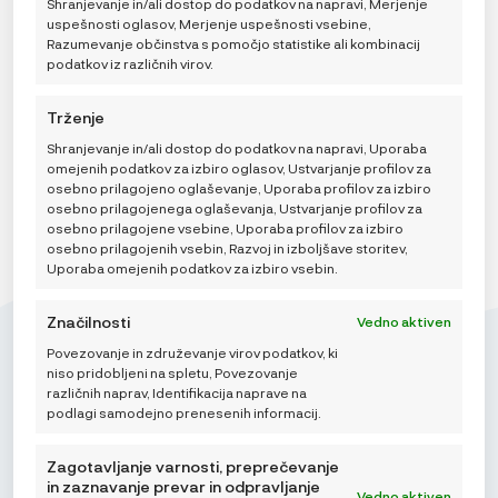
Shranjevanje in/ali dostop do podatkov na napravi, Merjenje
29,90
€
uspešnosti oglasov, Merjenje uspešnosti vsebine,
Razumevanje občinstva s pomočjo statistike ali kombinacij
podatkov iz različnih virov.
DODAJ V KOŠARICO
Trženje
Shranjevanje in/ali dostop do podatkov na napravi, Uporaba
omejenih podatkov za izbiro oglasov, Ustvarjanje profilov za
osebno prilagojeno oglaševanje, Uporaba profilov za izbiro
osebno prilagojenega oglaševanja, Ustvarjanje profilov za
osebno prilagojene vsebine, Uporaba profilov za izbiro
osebno prilagojenih vsebin, Razvoj in izboljšave storitev,
Uporaba omejenih podatkov za izbiro vsebin.
Značilnosti
Vedno aktiven
Povezovanje in združevanje virov podatkov, ki
niso pridobljeni na spletu, Povezovanje
različnih naprav, Identifikacija naprave na
podlagi samodejno prenesenih informacij.
Mikroedra d.o.o.
(01) 48 22 132
Zagotavljanje varnosti, preprečevanje
info@najnaj.eu
in zaznavanje prevar in odpravljanje
Vedno aktiven