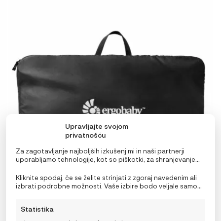
Upravljajte svojom
privatnošću
Za zagotavljanje najboljših izkušenj mi in naši partnerji
uporabljamo tehnologije, kot so piškotki, za shranjevanje
in/ali dostop do podatkov o napravi. Soglasje za te
tehnologije nam in našim partnerjem omogoča obdelavo
Kliknite spodaj, če se želite strinjati z zgoraj navedenim ali
osebnih podatkov, kot so vedenje pri brskanju ali edinstveni
izbrati podrobne možnosti. Vaše izbire bodo veljale samo
identifikatorji na tem spletnem mestu. Neprivolitev ali
za to spletno mesto. Nastavitve lahko kadar koli
preklic privolitve lahko negativno vpliva na nekatere
spremenite, vključno s preklicem soglasja, tako da
Statistika
funkcije in funkcije.
uporabite preklopna stikala v pravilniku o piškotkih ali
Ergobaby Evolve transportna torba
kliknete gumb za upravljanje soglasja na dnu zaslona.