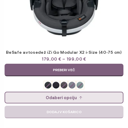
BeSafe avtosedež iZi Go Modular X2 i-Size (40-75 cm)
CENOVNI
179,00
€
–
199,00
€
RAZPON:
OD
PREBERI VEČ
179,00 €
DO
199,00 €
Odaberi opciju
DODAJ V KOŠARICO