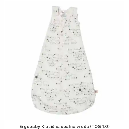
Ta
izdelek
ima
več
različic.
Možnosti
lahko
izberete
na
strani
izdelka
Ergobaby Klasična spalna vreča (TOG 1.0)