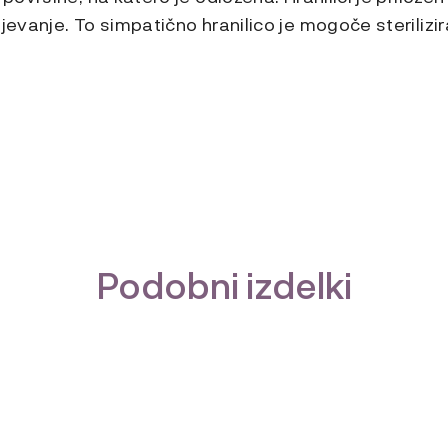
njevanje. To simpatično hranilico je mogoče sterilizi
Podobni izdelki
Ta
izdelek
ima
več
različic.