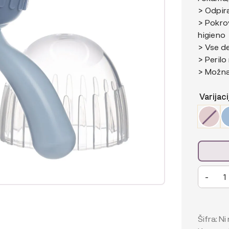
> Odpir
> Pokrov
higieno
> Vse de
> Perilo
> Možna 
Varijaci
b.box
-
Silikonsk
hranilica
za
sveže
Šifra:
Ni
sadje