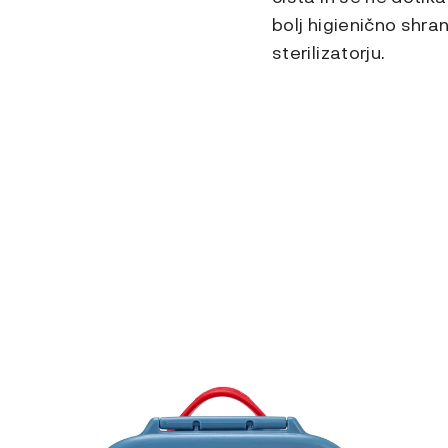
bolj higienično shra
sterilizatorju.
Ta
izdelek
ima
več
različic.