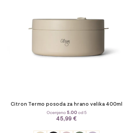
Možnosti
lahko
izberete
na
strani
izdelka
Citron Termo posoda za hrano velika 400ml
Ocenjeno
5.00
od 5
45,99
€