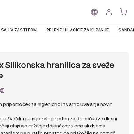
 SA UV ZAŠTITOM
PELENE I HLAČICE ZA KUPANJE
SANDAL
x Silikonska hranilica za sveže
e
€
n pripomoček za higienično in varno uvajanje novih
nski žvečilni gumi je zelo prijeten za dojenčkove dlesni
ročaji olajšajo držanje dojenčkov z eno ali dvema
 staršem pa pustijo prostor, da priskočijo na pomoč