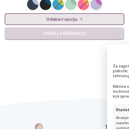
Odaberi opciju
DODAJ V KOŠARICO
Za zagota
piškotki
tehnolog
vedenje p
preklic p
Kliknite 
možnosti
koli spr
pravilnik
Statis
Shranje
uspešno
TIPS
različnih