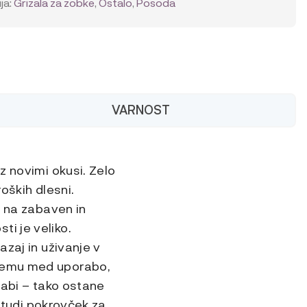
ja:
Grizala za zobke
,
Ostalo
,
Posoda
VARNOST
z novimi okusi. Zelo
oških dlesni.
e na zabaven in
i je veliko.
azaj in uživanje v
ijemu med uporabo,
orabi – tako ostane
n tudi pokrovček za