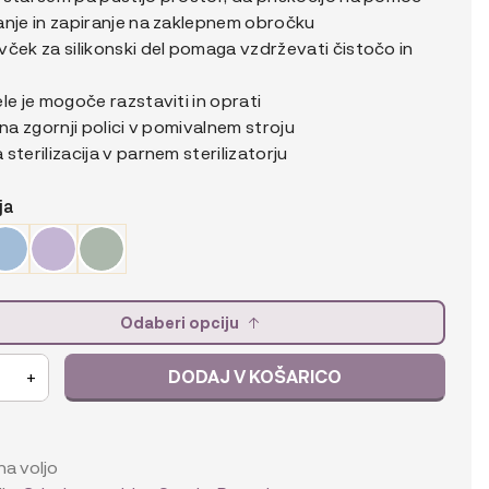
anje in zapiranje na zaklepnem obročku
ček za silikonski del pomaga vzdrževati čistočo in
le je mogoče razstaviti in oprati
 na zgornji polici v pomivalnem stroju
sterilizacija v parnem sterilizatorju
ja
Odaberi opciju
DODAJ V KOŠARICO
+
a
 na voljo