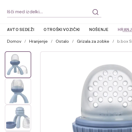
Skip
Skip
Išči:
to
to
navigation
content
AVTO SEDEŽI
OTROŠKI VOZIČKI
NOŠENJE
HRANJ
Domov
/
Hranjenje
/
Ostalo
/
Grizala za zobke
/
b.box S