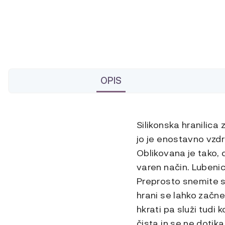
OPIS
Silikonska hranilica
jo je enostavno vzdr
Oblikovana je tako, 
varen način. Lubenic
Preprosto snemite si
hrani se lahko začn
hkrati pa služi tudi 
čista in se ne dotika