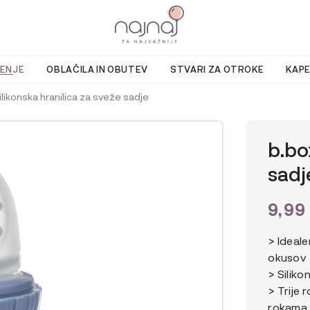
ENJE
OBLAČILA IN OBUTEV
STVARI ZA OTROKE
KAPE
ilikonska hranilica za sveže sadje
b.bo
sadj
9,99
> Ideale
okusov
> Siliko
> Trije 
rokama,