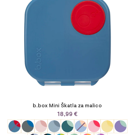
Možnosti
lahko
izberete
na
strani
izdelka
b.box Mini Škatla za malico
18,99
€