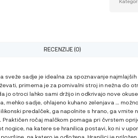
Kategori
količina
RECENZIJE (0)
 za sveže sadje je idealna za spoznavanje najmlajših 
ževati, primerna je za pomivalni stroj in nežna do otr
da jo otroci lahko sami držijo in odkrivajo nove okus
a, mehko sadje, ohlajeno kuhano zelenjava … možnost
likonski predalček, ga napolnite s hrano, ga vrnite n
e. Praktičen ročaj malčkom pomaga pri čvrstem opr
kot nogice, na katere se hranilica postavi, ko ni v up
 površine, na katero je odložena. Hranilici je prilože