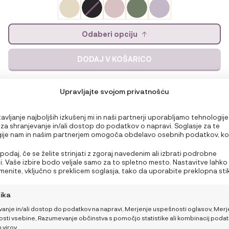
Odaberi opciju
DODAJ V KOŠARICO
Upravljajte svojom privatnošću
vljanje najboljših izkušenj mi in naši partnerji uporabljamo tehnologije
, za shranjevanje in/ali dostop do podatkov o napravi. Soglasje za te
ije nam in našim partnerjem omogoča obdelavo osebnih podatkov, ko
ri brskanju ali edinstveni identifikatorji na tem spletnem mestu. Neprivo
rivolitve lahko negativno vpliva na nekatere funkcije in funkcije.
spodaj, če se želite strinjati z zgoraj navedenim ali izbrati podrobne
. Vaše izbire bodo veljale samo za to spletno mesto. Nastavitve lahko
emenite, vključno s preklicem soglasja, tako da uporabite preklopna sti
u o piškotkih ali kliknete gumb za upravljanje soglasja na dnu zaslona.
tika
vanje in/ali dostop do podatkov na napravi, Merjenje uspešnosti oglasov, Merj
sti vsebine, Razumevanje občinstva s pomočjo statistike ali kombinacij podat
PODRŠKA
 virov.