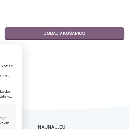
DODAJ V KOŠARICO
, kot so
t so
litev ali
 kadar
kala v
enje
kov iz
NAJNAJ.EU