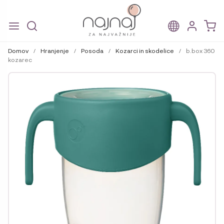
Skip
Skip
to
to
Domov
/
Hranjenje
/
Posoda
/
Kozarci in skodelice
/
b.box 360
navigation
content
kozarec