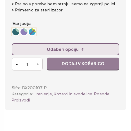
> Pralno v pomivalnem stroju, samo na zgornji polici
> Primerno za sterilizator
Varijacija
Odaberi opciju
b.box
-
+
DODAJ V KOŠARICO
360
kozarec
količina
Šifra:
BX200107-P
Kategorija:
Hranjenje
,
Kozarci in skodelice
,
Posoda
,
Proizvodi