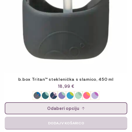
b.box Tritan™ steklenička s slamico, 450 ml
18,99
€
Odaberi opciju
DODAJ V KOŠARICO