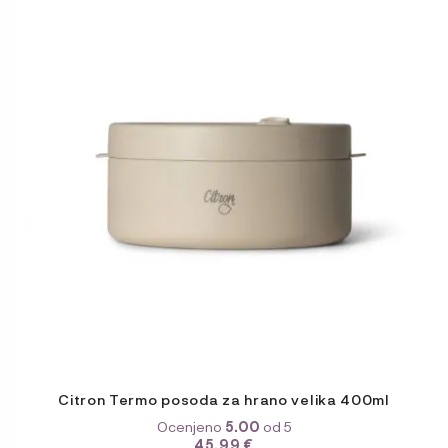
ima
več
različic.
Možnosti
lahko
izberete
na
strani
izdelka
Citron Termo posoda za hrano velika 400ml
Ocenjeno
5.00
od 5
45,99
€