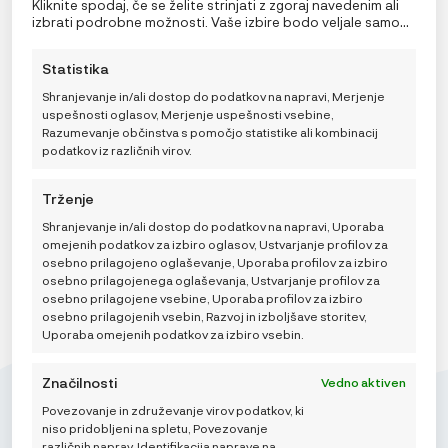
tehnologije nam in našim partnerjem omogoča obdelavo
Kliknite spodaj, če se želite strinjati z zgoraj navedenim ali
b.box Mini Škatla za malico
osebnih podatkov, kot so vedenje pri brskanju ali edinstveni
izbrati podrobne možnosti. Vaše izbire bodo veljale samo
identifikatorji na tem spletnem mestu. Neprivolitev ali
18,99
€
za to spletno mesto. Nastavitve lahko kadar koli
preklic privolitve lahko negativno vpliva na nekatere
spremenite, vključno s preklicem soglasja, tako da
Statistika
funkcije in funkcije.
uporabite preklopna stikala v pravilniku o piškotkih ali
kliknete gumb za upravljanje soglasja na dnu zaslona.
Shranjevanje in/ali dostop do podatkov na napravi, Merjenje
uspešnosti oglasov, Merjenje uspešnosti vsebine,
Razumevanje občinstva s pomočjo statistike ali kombinacij
Odaberi opciju
podatkov iz različnih virov.
DODAJ V KOŠARICO
Trženje
Shranjevanje in/ali dostop do podatkov na napravi, Uporaba
omejenih podatkov za izbiro oglasov, Ustvarjanje profilov za
osebno prilagojeno oglaševanje, Uporaba profilov za izbiro
osebno prilagojenega oglaševanja, Ustvarjanje profilov za
osebno prilagojene vsebine, Uporaba profilov za izbiro
osebno prilagojenih vsebin, Razvoj in izboljšave storitev,
Uporaba omejenih podatkov za izbiro vsebin.
Značilnosti
Vedno aktiven
Povezovanje in združevanje virov podatkov, ki
niso pridobljeni na spletu, Povezovanje
različnih naprav, Identifikacija naprave na