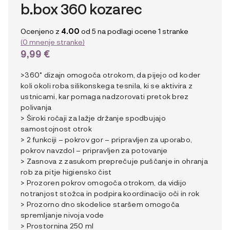
b.box 360 kozarec
Ocenjeno z
4.00
od 5 na podlagi ocene
1
stranke
(
0
mnenje stranke)
9,99
€
>360˚ dizajn omogoča otrokom, da pijejo od koder
koli okoli roba silikonskega tesnila, ki se aktivira z
ustnicami, kar pomaga nadzorovati pretok brez
polivanja
> Široki ročaji za lažje držanje spodbujajo
samostojnost otrok
> 2 funkciji – pokrov gor – pripravljen za uporabo,
pokrov navzdol – pripravljen za potovanje
> Zasnova z zasukom preprečuje puščanje in ohranja
rob za pitje higiensko čist
> Prozoren pokrov omogoča otrokom, da vidijo
notranjost stožca in podpira koordinacijo oči in rok
> Prozorno dno skodelice staršem omogoča
spremljanje nivoja vode
> Prostornina 250 ml