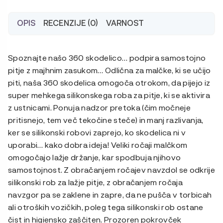
OPIS
RECENZIJE (0)
VARNOST
Spoznajte našo 360 skodelico… podpira samostojno
pitje z majhnim zasukom… Odlična za malčke, ki se učijo
piti, naša 360 skodelica omogoča otrokom, da pijejo iz
super mehkega silikonskega roba za pitje, ki se aktivira
z ustnicami. Ponuja nadzor pretoka (čim močneje
pritisnejo, tem več tekočine steče) in manj razlivanja,
ker se silikonski robovi zaprejo, ko skodelica ni v
uporabi… kako dobra ideja! Veliki ročaji malčkom
omogočajo lažje držanje, kar spodbuja njihovo
samostojnost. Z obračanjem ročajev navzdol se odkrije
silikonski rob za lažje pitje, z obračanjem ročaja
navzgor pa se zaklene in zapre, da ne pušča v torbicah
ali otroških vozičkih, poleg tega silikonski rob ostane
čist in higiensko zaščiten. Prozoren pokrovček