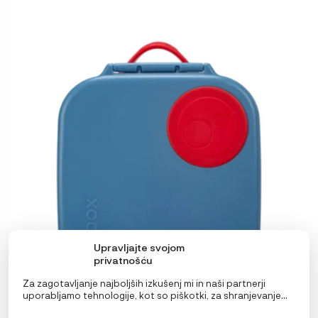
Ta
izdelek
ima
več
različic.
Možnosti
lahko
izberete
na
strani
izdelka
Upravljajte svojom
privatnošću
Za zagotavljanje najboljših izkušenj mi in naši partnerji
uporabljamo tehnologije, kot so piškotki, za shranjevanje
in/ali dostop do podatkov o napravi. Soglasje za te