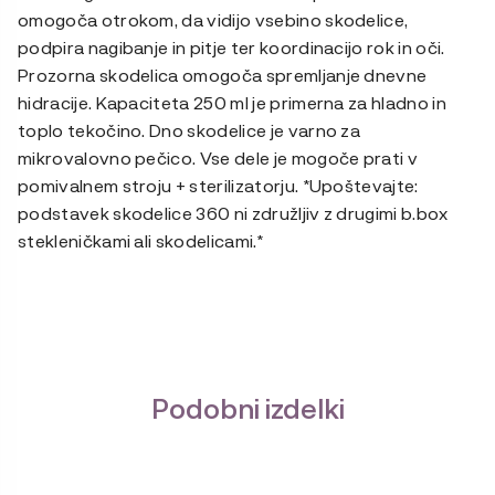
omogoča otrokom, da vidijo vsebino skodelice,
podpira nagibanje in pitje ter koordinacijo rok in oči.
Prozorna skodelica omogoča spremljanje dnevne
hidracije. Kapaciteta 250 ml je primerna za hladno in
toplo tekočino. Dno skodelice je varno za
mikrovalovno pečico. Vse dele je mogoče prati v
pomivalnem stroju + sterilizatorju. *Upoštevajte:
podstavek skodelice 360 ni združljiv z drugimi b.box
stekleničkami ali skodelicami.*
Podobni izdelki
Ta
izdelek