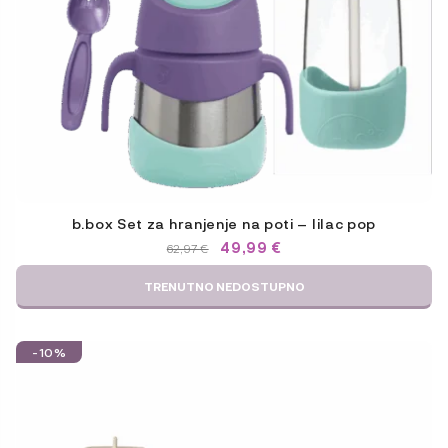
b.box Set za hranjenje na poti – lilac pop
IZVIRNA
TRENUTNA
49,99
€
62,97
€
CENA
CENA
JE
JE:
TRENUTNO NEDOSTUPNO
BILA:
49,99 €.
62,97 €.
-10%