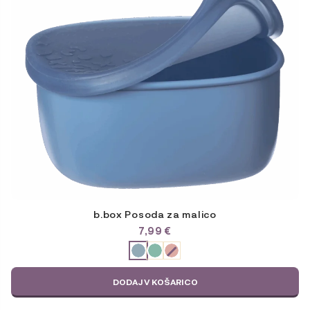
različic.
Možnosti
lahko
izberete
na
strani
izdelka
b.box Posoda za malico
7,99
€
ODABERITE
VARIJACIJU
DODAJ V KOŠARICO