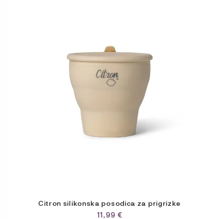
izdelek
ima
več
različic.
Možnosti
lahko
izberete
na
strani
izdelka
Citron silikonska posodica za prigrizke
11,99
€