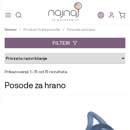
Skip
Skip
to
to
Domov
/
Product Vrsta posuđa
/
Posode za hrano
navigation
content
FILTERI
Prikazovanje 1–15 od 15 rezultata
Posode za hrano
Ta
izdelek
ima
več