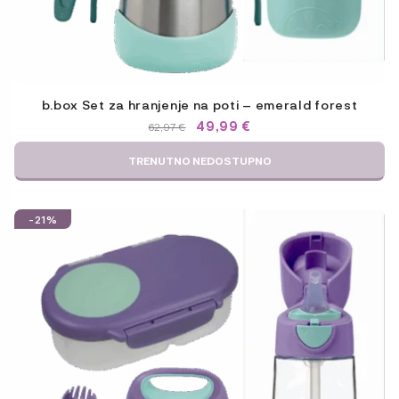
b.box Set za hranjenje na poti – emerald forest
IZVIRNA
TRENUTNA
49,99
€
62,97
€
CENA
CENA
JE
JE:
TRENUTNO NEDOSTUPNO
BILA:
49,99 €.
62,97 €.
-21%