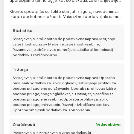
uporabljamo tehnologije, kot so piškotki, za shranjevanje
in/ali dostop do podatkov o napravi. Soglasje za te
tehnologije nam in našim partnerjem omogoča obdelavo
Kliknite spodaj, če se želite strinjati z zgoraj navedenim ali
osebnih podatkov, kot so vedenje pri brskanju ali edinstveni
izbrati podrobne možnosti. Vaše izbire bodo veljale samo
identifikatorji na tem spletnem mestu. Neprivolitev ali
za to spletno mesto. Nastavitve lahko kadar koli
preklic privolitve lahko negativno vpliva na nekatere
spremenite, vključno s preklicem soglasja, tako da
Statistika
funkcije in funkcije.
uporabite preklopna stikala v pravilniku o piškotkih ali
kliknete gumb za upravljanje soglasja na dnu zaslona.
Shranjevanje in/ali dostop do podatkov na napravi, Merjenje
uspešnosti oglasov, Merjenje uspešnosti vsebine,
Razumevanje občinstva s pomočjo statistike ali kombinacij
podatkov iz različnih virov.
b.box Termo posoda za hrano – emerald forest
Trženje
29,99
€
Shranjevanje in/ali dostop do podatkov na napravi, Uporaba
omejenih podatkov za izbiro oglasov, Ustvarjanje profilov za
osebno prilagojeno oglaševanje, Uporaba profilov za izbiro
osebno prilagojenega oglaševanja, Ustvarjanje profilov za
TRENUTNO NEDOSTUPNO
osebno prilagojene vsebine, Uporaba profilov za izbiro
osebno prilagojenih vsebin, Razvoj in izboljšave storitev,
Uporaba omejenih podatkov za izbiro vsebin.
No more products
Značilnosti
Vedno aktiven
Povezovanje in združevanje virov podatkov, ki