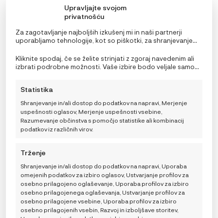
Upravljajte svojom
privatnošću
Za zagotavljanje najboljših izkušenj mi in naši partnerji
uporabljamo tehnologije, kot so piškotki, za shranjevanje
in/ali dostop do podatkov o napravi. Soglasje za te
tehnologije nam in našim partnerjem omogoča obdelavo
Kliknite spodaj, če se želite strinjati z zgoraj navedenim ali
osebnih podatkov, kot so vedenje pri brskanju ali edinstveni
izbrati podrobne možnosti. Vaše izbire bodo veljale samo
identifikatorji na tem spletnem mestu. Neprivolitev ali
za to spletno mesto. Nastavitve lahko kadar koli
preklic privolitve lahko negativno vpliva na nekatere
spremenite, vključno s preklicem soglasja, tako da
Statistika
funkcije in funkcije.
uporabite preklopna stikala v pravilniku o piškotkih ali
kliknete gumb za upravljanje soglasja na dnu zaslona.
Shranjevanje in/ali dostop do podatkov na napravi, Merjenje
uspešnosti oglasov, Merjenje uspešnosti vsebine,
Razumevanje občinstva s pomočjo statistike ali kombinacij
podatkov iz različnih virov.
MiniMeis Hero Nahrbtnik
CENOVNI
149,00
€
–
169,00
€
RAZPON:
Trženje
ODABERITE
OD
VARIJACIJU
149,00 €
Shranjevanje in/ali dostop do podatkov na napravi, Uporaba
DO
omejenih podatkov za izbiro oglasov, Ustvarjanje profilov za
DODAJ V KOŠARICO
169,00 €
osebno prilagojeno oglaševanje, Uporaba profilov za izbiro
osebno prilagojenega oglaševanja, Ustvarjanje profilov za
osebno prilagojene vsebine, Uporaba profilov za izbiro
osebno prilagojenih vsebin, Razvoj in izboljšave storitev,