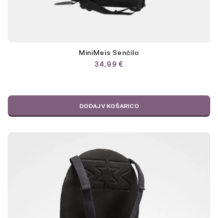
MiniMeis Senčilo
34,99
€
DODAJ V KOŠARICO
Ta
izdelek
ima
več
različic.
Možnosti
lahko
izberete