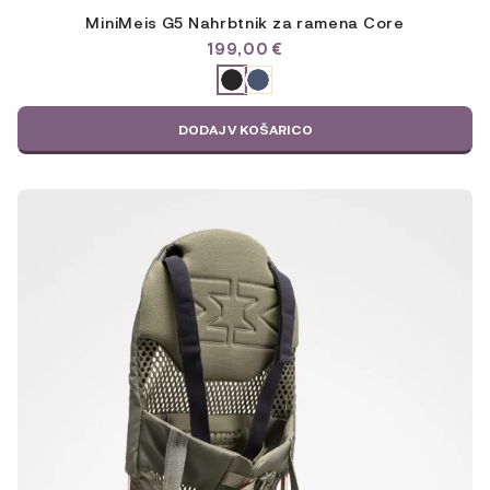
MiniMeis G5 Nahrbtnik za ramena Core
199,00
€
ODABERITE
VARIJACIJU
DODAJ V KOŠARICO
Ta
izdelek
ima
več
različic.
Možnosti
lahko
izberete
na
strani
izdelka