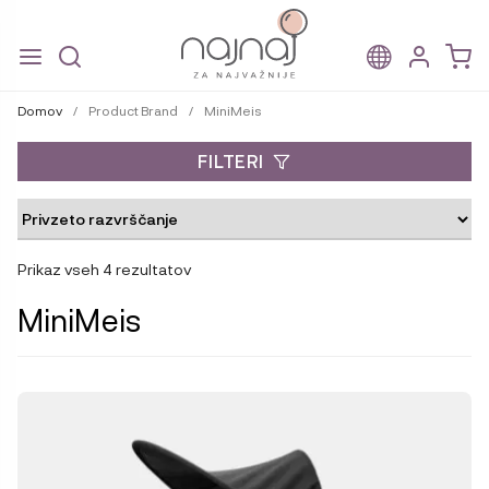
Skip
Skip
to
to
Domov
/
Product Brand
/
MiniMeis
navigation
content
FILTERI
Prikaz vseh 4 rezultatov
MiniMeis