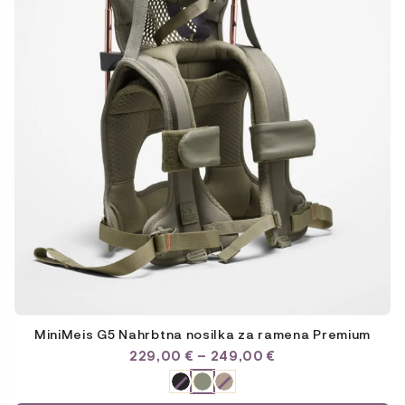
MiniMeis G5 Nahrbtna nosilka za ramena Premium
CENOVNI
229,00
€
–
249,00
€
RAZPON:
ODABERITE
OD
VARIJACIJU
229,00 €