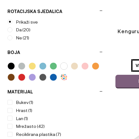
ROTACIJSKA SJEDALICA
Prikaži sve
Da
(20)
Kenguru
Ne
(21)
BOJA
ODABERIT
VARIJACI
V
MATERIJAL
Bukev
(1)
Ta
Hrast
(1)
izdelek
Lan
(1)
ima
Mrežasto
(42)
več
Reciklirana plastika
(7)
različic.