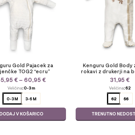
Možnosti
lahko
izberete
na
strani
izdelka
Kenguru Gold Body 
guru Gold Pajacek za
rokavi z drukerji na 
jenčke TOG2 “ecru”
CENOVNI
31,95
€
55,95
€
–
60,95
€
RAZPON:
E
ODABERITE
Veličina
: 0-3 m
Veličina
: 62
OD
JU
VARIJACIJU
55,95 €
0-3 M
3-6 M
62
56
DO
60,95 €
DODAJ V KOŠARICO
TRENUTNO NEDOS