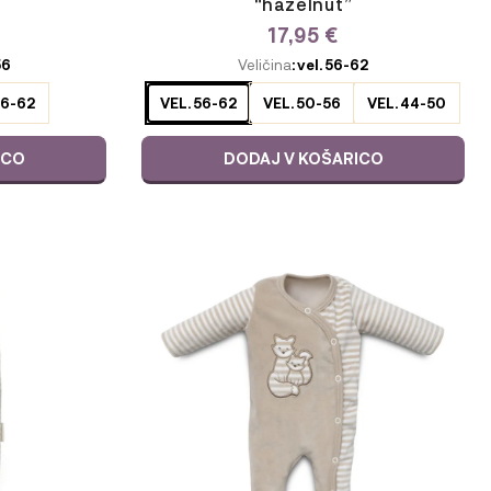
“hazelnut”
17,95
€
ODABERITE
56
Veličina
: vel. 56-62
VARIJACIJU
56-62
VEL. 56-62
VEL. 50-56
VEL. 44-50
ICO
DODAJ V KOŠARICO
Ta
izdelek
ima
več
različic.
Možnosti
lahko
izberete
na
strani
izdelka