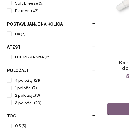
Možnosti
Soft Breeze
(5)
lahko
Platneni
(43)
izberete
na
POSTAVLJANJE NA KOLICA
strani
izdelka
Da
(7)
ATEST
ECE R129 i-Size
(15)
Ken
do
POLOŽAJI
4 položaji
(21)
ODABERIT
1 položaj
(7)
VARIJACI
2 položaja
(8)
3 položaji
(20)
TOG
0.5
(5)