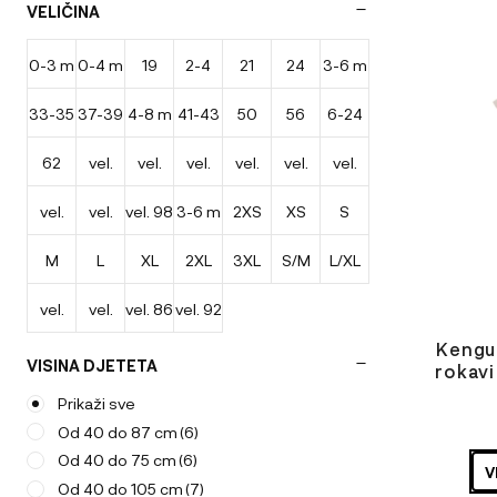
VELIČINA
Potovalna posteljica
(7)
izdelek
Proizvodi
(57)
ima
0-3 m
0-4 m
19
2-4
21
24
3-6 m
več
spanje
(1)
različic.
Stvari za otroke
(125)
33-35
37-39
4-8 m
41-43
50
56
6-24
leta
Možnosti
Za mamo
(108)
lahko
Zima
(12)
62
vel.
vel.
vel.
vel.
vel.
vel.
izberete
cm
cm
cm
m
na
strani
vel.
vel.
vel. 98
3-6 m
2XS
XS
S
44-50
50-56
56-62
62/68
68/74
74/80
izdelka
M
L
XL
2XL
3XL
S/M
L/XL
80/86
86/92
vel.
vel.
vel. 86
vel. 92
Kengur
62/68
74/80
VISINA DJETETA
rokavi
i
Prikaži sve
Od 40 do 87 cm
(6)
ODABERIT
VARIJACI
Od 40 do 75 cm
(6)
V
Od 40 do 105 cm
(7)