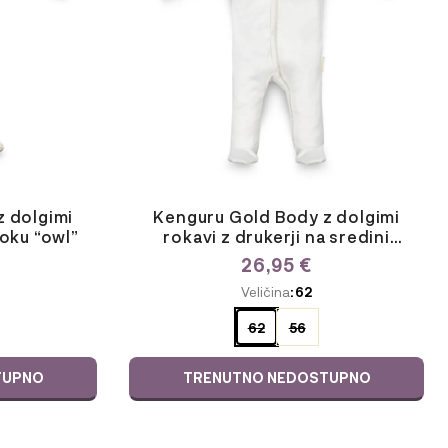
Možnosti
lahko
izberete
na
strani
izdelka
z dolgimi
Kenguru Gold Body z dolgimi
boku “owl”
rokavi z drukerji na sredini
“decor”
26,95
€
ODABERITE
Veličina
: 62
VARIJACIJU
62
56
TUPNO
TRENUTNO NEDOSTUPNO