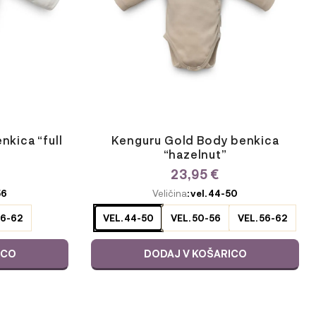
lahko
izberete
na
strani
izdelka
kica “full
Kenguru Gold Body benkica
“hazelnut”
23,95
€
ODABERITE
56
Veličina
: vel. 44-50
VARIJACIJU
56-62
VEL. 44-50
VEL. 50-56
VEL. 56-62
ICO
DODAJ V KOŠARICO
Ta