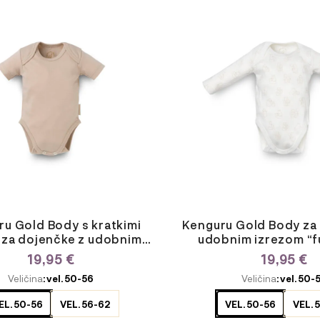
izdelek
ima
več
različic.
Možnosti
lahko
izberete
na
strani
izdelka
u Gold Body s kratkimi
Kenguru Gold Body za
 za dojenčke z udobnim
udobnim izrezom “fu
zrezom ”hazelnut”
19,95
€
19,95
€
E
ODABERITE
Veličina
: vel. 50-56
Veličina
: vel. 50-
JU
VARIJACIJU
EL. 50-56
VEL. 56-62
VEL. 50-56
VEL. 