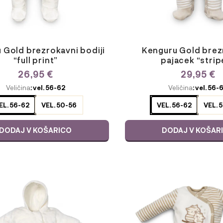
 Gold brezrokavni bodiji
Kenguru Gold brez
“full print”
pajacek “strip
26,95
€
29,95
€
E
ODABERITE
Veličina
: vel. 56-62
Veličina
: vel. 56-
JU
VARIJACIJU
EL. 56-62
VEL. 50-56
VEL. 56-62
VEL. 
DODAJ V KOŠARICO
DODAJ V KOŠAR
Ta
izdelek
ima
več
različic.