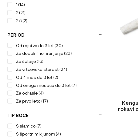
1
(14)
Ta
izdelek
2
(21)
ima
2.5
(2)
več
različic.
PERIOD
Možnosti
lahko
Od rojstva do 3 let
(30)
izberete
Za dopolnilno hranjenje
(23)
na
Za šolarje
(16)
strani
Za vrtčevsko starost
(24)
izdelka
Od 4 mes do 3 let
(2)
Od enega meseca do 3 let
(7)
Za odrasle
(4)
Za prvo leto
(17)
Kengu
rokavi z
TIP BOCE
ODABERIT
S slamico
(7)
VARIJACI
S športnim kljunom
(4)