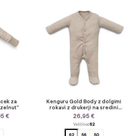
Ta
izdelek
ima
več
različic.
Možnosti
lahko
izberete
na
strani
izdelka
acek za
Kenguru Gold Body z dolgimi
zelnut”
rokavi z drukerji na sredini
“hazelnut”
CENOVNI
95
€
26,95
€
RAZPON:
ODABERITE
Veličina
: 62
OD
VARIJACIJU
55,95 €
62
56
50