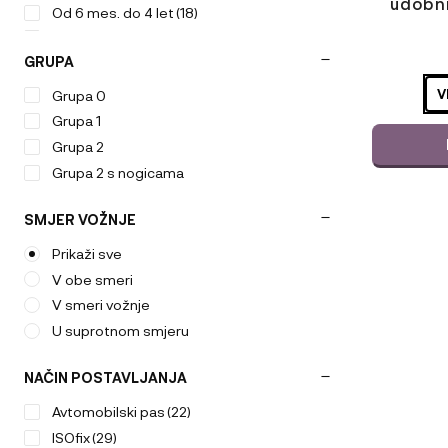
udobn
Od 6 mes. do 4 let
(18)
Od rojstva do 1 leta
(10)
ODABERIT
GRUPA
Od rojstva do 4. leta
(7)
VARIJACI
Od rojstva do 6 leta
(1)
V
Grupa 0
Od rojstva do 7 let
(5)
Grupa 1
Grupa 2
Grupa 2 s nogicama
SMJER VOŽNJE
Ta
Prikaži sve
izdelek
ima
V obe smeri
več
V smeri vožnje
različic.
U suprotnom smjeru
Možnosti
lahko
NAČIN POSTAVLJANJA
izberete
na
Avtomobilski pas
(22)
strani
ISOfix
(29)
izdelka