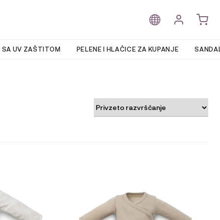
 SA UV ZAŠTITOM
PELENE I HLAČICE ZA KUPANJE
SANDAL
Ta
izdelek
ima
več
različic.
Možnosti