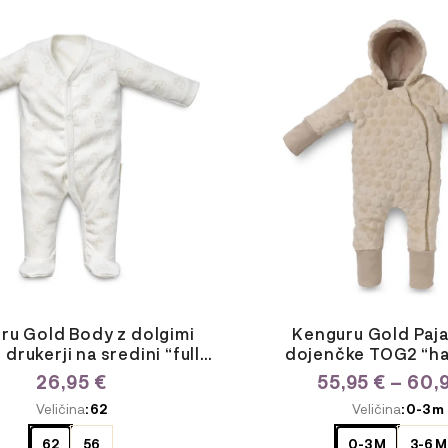
Ta
izdelek
ima
več
različic.
Možnosti
lahko
izberete
na
strani
izdelka
ru Gold Body z dolgimi
Kenguru Gold Paj
 drukerji na sredini “full-
dojenčke TOG2 “ha
print”
26,95
€
55,95
€
–
60,
E
ODABERITE
Veličina
: 62
Veličina
: 0-3 m
JU
VARIJACIJU
62
56
0-3 M
3-6 M