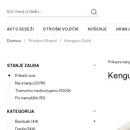
Skip
Skip
Išči:
to
to
navigation
content
AVTO SEDEŽI
OTROŠKI VOZIČKI
NOŠENJE
HRANJ
Domov
/
Product Brand
/
Kenguru Gold
Prikazovanj
STANJE ZALIHA
Kengu
Prikaži sve
Na stanju
(2016)
Trenutno nedostupno
(1009)
Ta
Po narudžbi
(10)
izdelek
ima
KATEGORIJA
več
različic.
Baobab
(44)
Možnosti
Darila
(144)