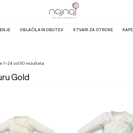
ENJE
OBLAČILA IN OBUTEV
STVARI ZA OTROKE
KAPE
e 1–24 od 50 rezultata
ru Gold
Ta
izdelek
ima
več
različic.
Možnosti