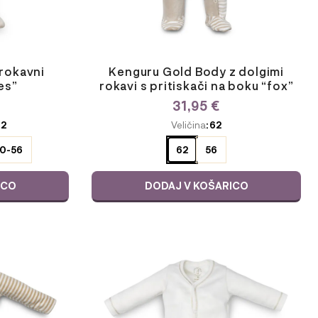
rokavni
Kenguru Gold Body z dolgimi
es”
rokavi s pritiskači na boku “fox”
31,95
€
ODABERITE
62
Veličina
: 62
VARIJACIJU
50-56
62
56
ICO
DODAJ V KOŠARICO
Ta
izdelek
ima
več
različic.