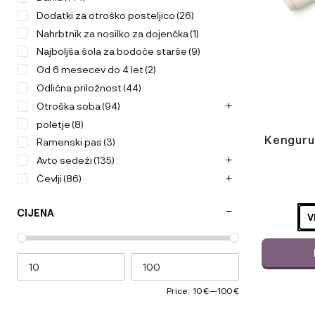
lahko
Dodatki za otroško posteljico
(26)
izberete
Nahrbtnik za nosilko za dojenčka
(1)
na
strani
Najboljša šola za bodoče starše
(9)
izdelka
Od 6 mesecev do 4 let
(2)
Odlična priložnost
(44)
Otroška soba
(94)
poletje
(8)
Kenguru
Ramenski pas
(3)
Avto sedeži
(135)
Čevlji
(86)
ODABERIT
Darilni boni
(4)
VARIJACI
CIJENA
Dodaci za Evolve ležaljku 3u1
(6)
V
Evolve ležaljka 3u1
(6)
Hranjenje
(236)
Nošenje
(68)
Otroški vozički
(183)
Price:
10 €
—
100 €
Podloge za avtomobilske sedeže
(3)
Ta