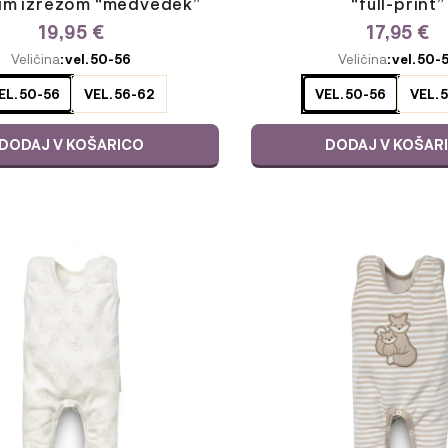
im izrezom “medvedek”
“full-print”
19,95
€
17,95
€
E
ODABERITE
Veličina
: vel. 50-56
Veličina
: vel. 50-
JU
VARIJACIJU
EL. 50-56
VEL. 56-62
VEL. 50-56
VEL. 
DODAJ V KOŠARICO
DODAJ V KOŠAR
Ta
izdelek
ima
več
različic.
Možnosti
lahko
izberete
na
strani
izdelka