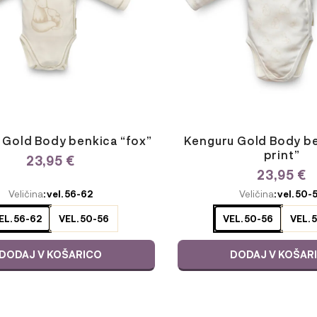
lahko
izberete
na
strani
izdelka
 Gold Body benkica “fox”
Kenguru Gold Body ben
print”
23,95
€
23,95
€
E
ODABERITE
Veličina
: vel. 56-62
Veličina
: vel. 50-
JU
VARIJACIJU
EL. 56-62
VEL. 50-56
VEL. 50-56
VEL. 
DODAJ V KOŠARICO
DODAJ V KOŠAR
Ta