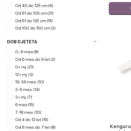
Od 40 do 125 cm
(6)
Od 61 do 105 cm
(21)
Od 61 do 125 cm
(15)
Od 100 do 150 cm
(3)
Ta
izdelek
DOB DJETETA
ima
0–6 mes
(8)
več
različic.
Od 6 mes do 6 let
(2)
Možnosti
0+ mj.
(21)
lahko
12+ mj.
(3)
izberete
19-36 mes.
(10)
na
3-6 mes.
(14)
strani
izdelka
3+ mj.
(7)
6 mes
(15)
7-18 mes.
(10)
Od 4 do 12 let
(15)
Kenguru
Od 6 mes do 7 let
(8)