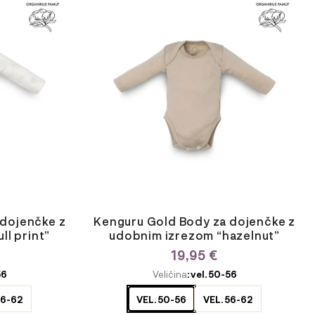
izdelek
ima
več
različic.
Možnosti
lahko
izberete
na
strani
izdelka
 dojenčke z
Kenguru Gold Body za dojenčke z
ll print”
udobnim izrezom “hazelnut”
19,95
€
ODABERITE
56
Veličina
: vel. 50-56
VARIJACIJU
56-62
VEL. 50-56
VEL. 56-62