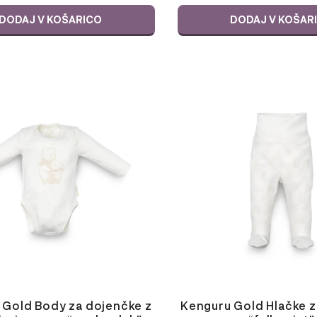
DODAJ V KOŠARICO
DODAJ V KOŠAR
Ta
izdelek
ima
več
različic.
Možnosti
lahko
izberete
na
strani
izdelka
 Gold Body za dojenčke z
Kenguru Gold Hlačke 