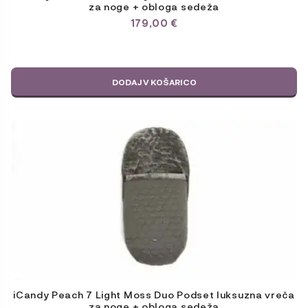
za noge + obloga sedeža
179,00
€
DODAJ V KOŠARICO
iCandy Peach 7 Light Moss Duo Podset luksuzna vreča
za noge + obloga sedeža