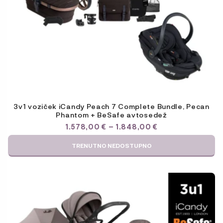
3v1 voziček iCandy Peach 7 Complete Bundle, Pecan
Phantom + BeSafe avtosedež
CENOVNI
1.578,00
€
–
1.848,00
€
RAZPON:
OD
TRENUTNO NEDOSTUPNO
1.578,00 €
DO
1.848,00 €
Ta
izdelek
ima
več
različic.