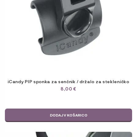
iCandy PIP sponka za senčnik / držalo za stekleničko
8,00
€
DODAJ V KOŠARICO