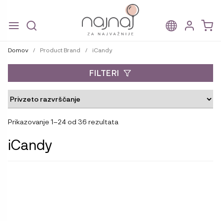
Skip
Skip
to
to
Domov
/
Product Brand
/
iCandy
navigation
content
FILTERI
Prikazovanje 1–24 od 36 rezultata
iCandy