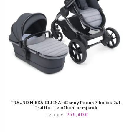
TRAJNO NISKA CIJENA! iCandy Peach 7 kolica 2u1,
Truffle – izložbeni primjerak
779,40
€
IZVIRNA
TRENUTNA
1.299,00
€
CENA
CENA
JE
JE:
BILA:
1.299,00 €.