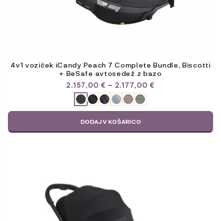
4v1 voziček iCandy Peach 7 Complete Bundle, Biscotti
+ BeSafe avtosedež z bazo
CENOVNI
2.157,00
€
–
2.177,00
€
RAZPON:
ODABERITE
OD
VARIJACIJU
2.157,00 €
DO
DODAJ V KOŠARICO
2.177,00 €