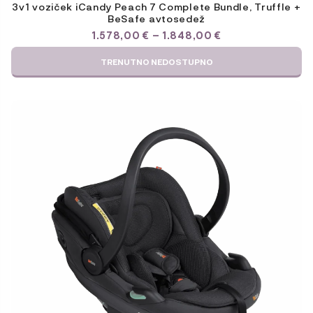
3v1 voziček iCandy Peach 7 Complete Bundle, Truffle +
BeSafe avtosedež
CENOVNI
1.578,00
€
–
1.848,00
€
RAZPON:
OD
TRENUTNO NEDOSTUPNO
1.578,00 €
DO
1.848,00 €
Ta
izdelek
ima
več
različic.
Možnosti
lahko
izberete
na
strani
izdelka