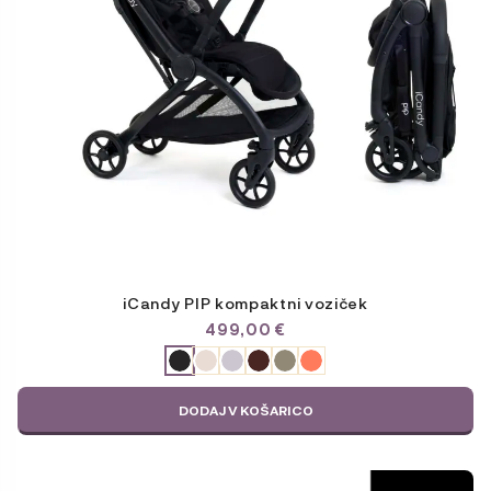
iCandy PIP kompaktni voziček
499,00
€
ODABERITE
VARIJACIJU
DODAJ V KOŠARICO
Ta