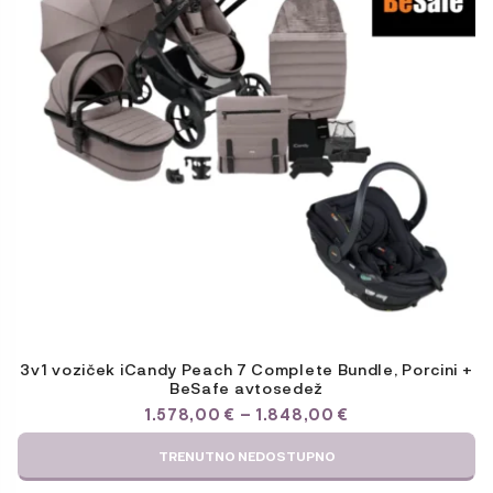
Možnosti
lahko
izberete
na
strani
izdelka
3v1 voziček iCandy Peach 7 Complete Bundle, Porcini +
BeSafe avtosedež
CENOVNI
1.578,00
€
–
1.848,00
€
RAZPON:
OD
TRENUTNO NEDOSTUPNO
1.578,00 €
DO