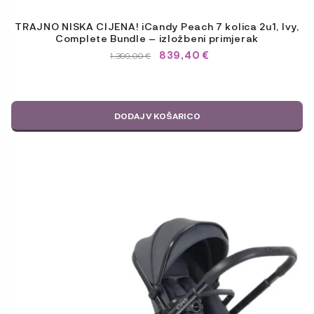
TRAJNO NISKA CIJENA! iCandy Peach 7 kolica 2u1, Ivy,
Complete Bundle – izložbeni primjerak
839,40
€
IZVIRNA
TRENUTNA
1.399,00
€
CENA
CENA
JE
JE:
BILA:
1.399,00 €.
1.399,00 €.
DODAJ V KOŠARICO