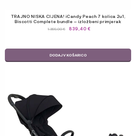
TRAJNO NISKA CIJENA! iCandy Peach 7 kolica 2u1,
Biscotti Complete bundle – izložbeni primjerak
839,40
€
IZVIRNA
TRENUTNA
1.399,00
€
CENA
CENA
JE
JE:
BILA:
1.399,00 €.
1.399,00 €.
DODAJ V KOŠARICO