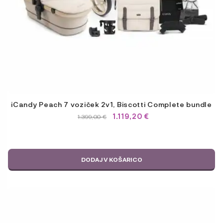
iCandy Peach 7 voziček 2v1, Biscotti Complete bundle
1.119,20
€
IZVIRNA
TRENUTNA
1.399,00
€
CENA
CENA
JE
JE:
BILA:
1.399,00 €.
1.399,00 €.
DODAJ V KOŠARICO