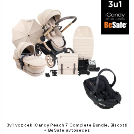
izdelek
ima
več
različic.
Možnosti
lahko
izberete
na
strani
izdelka
3v1 voziček iCandy Peach 7 Complete Bundle, Biscotti
+ BeSafe avtosedež