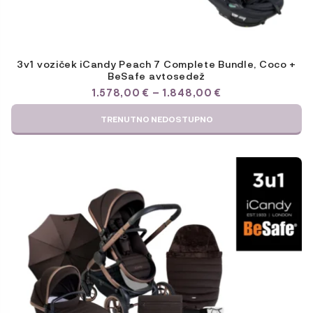
3v1 voziček iCandy Peach 7 Complete Bundle, Coco +
BeSafe avtosedež
CENOVNI
1.578,00
€
–
1.848,00
€
RAZPON:
OD
TRENUTNO NEDOSTUPNO
1.578,00 €
DO
1.848,00 €
Ta
izdelek
ima
več
različic.
Možnosti
lahko
izberete
na
strani
izdelka