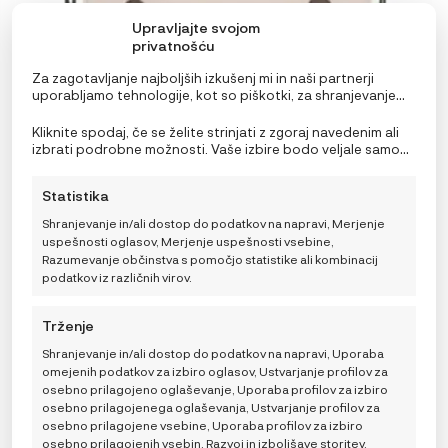
Upravljajte svojom
privatnošću
Za zagotavljanje najboljših izkušenj mi in naši partnerji
uporabljamo tehnologije, kot so piškotki, za shranjevanje
in/ali dostop do podatkov o napravi. Soglasje za te
tehnologije nam in našim partnerjem omogoča obdelavo
Kliknite spodaj, če se želite strinjati z zgoraj navedenim ali
osebnih podatkov, kot so vedenje pri brskanju ali edinstveni
izbrati podrobne možnosti. Vaše izbire bodo veljale samo
identifikatorji na tem spletnem mestu. Neprivolitev ali
za to spletno mesto. Nastavitve lahko kadar koli
preklic privolitve lahko negativno vpliva na nekatere
spremenite, vključno s preklicem soglasja, tako da
Statistika
funkcije in funkcije.
uporabite preklopna stikala v pravilniku o piškotkih ali
kliknete gumb za upravljanje soglasja na dnu zaslona.
Shranjevanje in/ali dostop do podatkov na napravi, Merjenje
uspešnosti oglasov, Merjenje uspešnosti vsebine,
Razumevanje občinstva s pomočjo statistike ali kombinacij
podatkov iz različnih virov.
iCandy Peach 7 Biscotti torba za plenice
Trženje
199,00
€
Shranjevanje in/ali dostop do podatkov na napravi, Uporaba
omejenih podatkov za izbiro oglasov, Ustvarjanje profilov za
osebno prilagojeno oglaševanje, Uporaba profilov za izbiro
osebno prilagojenega oglaševanja, Ustvarjanje profilov za
osebno prilagojene vsebine, Uporaba profilov za izbiro
DODAJ V KOŠARICO
osebno prilagojenih vsebin, Razvoj in izboljšave storitev,