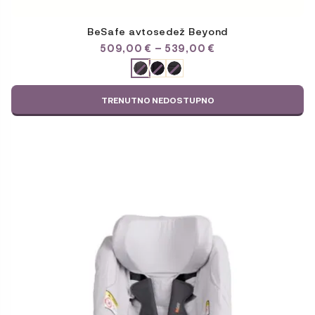
BeSafe avtosedež Beyond
CENOVNI
509,00
€
–
539,00
€
RAZPON:
ODABERITE
OD
VARIJACIJU
509,00 €
DO
TRENUTNO NEDOSTUPNO
539,00 €