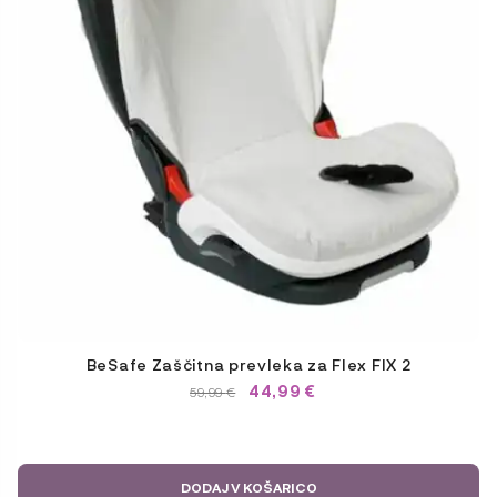
BeSafe Zaščitna prevleka za Flex FIX 2
44,99
€
IZVIRNA
TRENUTNA
59,99
€
CENA
CENA
JE
JE:
BILA:
59,99 €.
59,99 €.
DODAJ V KOŠARICO