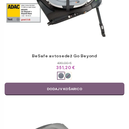
BeSafe avtosedež Go Beyond
439,00
€
351,20
€
ODABERITE
VARIJACIJU
DODAJ V KOŠARICO