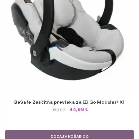
BeSafe Zaščitna prevleka za iZi Go Modular/ X1
44,99
€
IZVIRNA
TRENUTNA
59,99
€
CENA
CENA
JE
JE:
BILA:
59,99 €.
59,99 €.
DODAJ V KOŠARICO