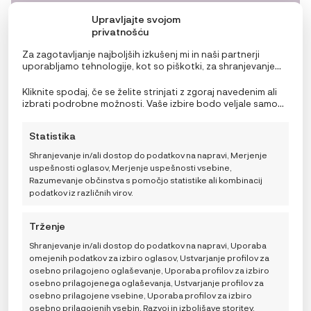
Upravljajte svojom
privatnošću
Za zagotavljanje najboljših izkušenj mi in naši partnerji
uporabljamo tehnologije, kot so piškotki, za shranjevanje
in/ali dostop do podatkov o napravi. Soglasje za te
tehnologije nam in našim partnerjem omogoča obdelavo
Kliknite spodaj, če se želite strinjati z zgoraj navedenim ali
osebnih podatkov, kot so vedenje pri brskanju ali edinstveni
izbrati podrobne možnosti. Vaše izbire bodo veljale samo
identifikatorji na tem spletnem mestu. Neprivolitev ali
za to spletno mesto. Nastavitve lahko kadar koli
preklic privolitve lahko negativno vpliva na nekatere
spremenite, vključno s preklicem soglasja, tako da
Statistika
funkcije in funkcije.
uporabite preklopna stikala v pravilniku o piškotkih ali
kliknete gumb za upravljanje soglasja na dnu zaslona.
Shranjevanje in/ali dostop do podatkov na napravi, Merjenje
uspešnosti oglasov, Merjenje uspešnosti vsebine,
Razumevanje občinstva s pomočjo statistike ali kombinacij
podatkov iz različnih virov.
Trženje
Shranjevanje in/ali dostop do podatkov na napravi, Uporaba
omejenih podatkov za izbiro oglasov, Ustvarjanje profilov za
osebno prilagojeno oglaševanje, Uporaba profilov za izbiro
osebno prilagojenega oglaševanja, Ustvarjanje profilov za
osebno prilagojene vsebine, Uporaba profilov za izbiro
osebno prilagojenih vsebin, Razvoj in izboljšave storitev,