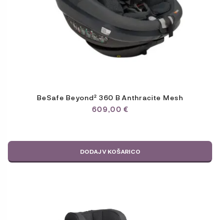
BeSafe Beyond² 360 B Anthracite Mesh
609,00
€
DODAJ V KOŠARICO
Ta
izdelek
ima
več