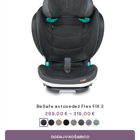
Možnosti
lahko
izberete
na
strani
izdelka
BeSafe avtosedež Flex FIX 2
CENOVNI
299,00
€
–
319,00
€
RAZPON:
ODABERITE
OD
VARIJACIJU
299,00 €
DO
DODAJ V KOŠARICO
319,00 €