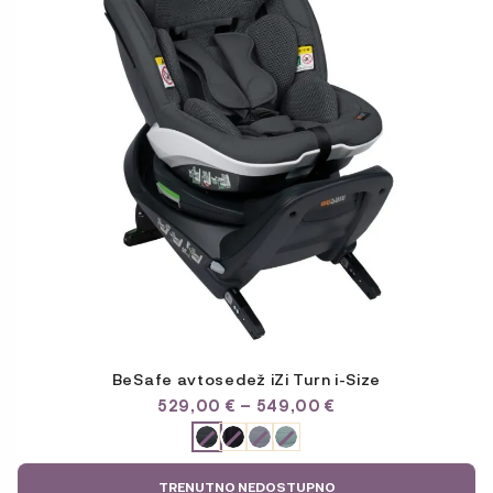
BeSafe avtosedež iZi Turn i-Size
CENOVNI
529,00
€
–
549,00
€
RAZPON:
ODABERITE
OD
VARIJACIJU
529,00 €
DO
TRENUTNO NEDOSTUPNO
549,00 €