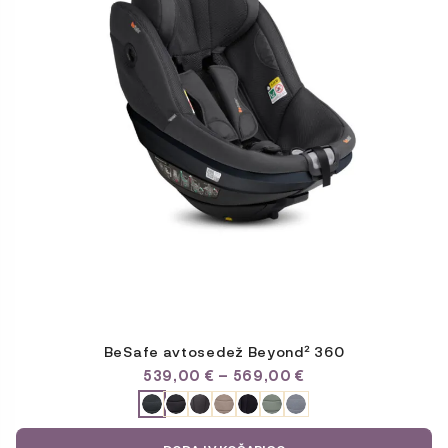
različic.
Možnosti
lahko
izberete
na
strani
izdelka
BeSafe avtosedež Beyond² 360
CENOVNI
539,00
€
–
569,00
€
RAZPON:
ODABERITE
OD
VARIJACIJU
539,00 €
DO