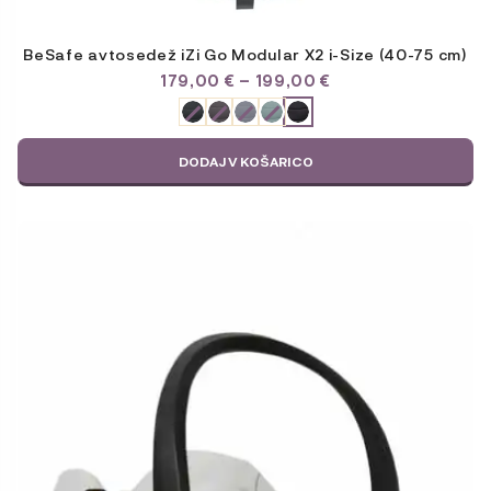
BeSafe avtosedež iZi Go Modular X2 i-Size (40-75 cm)
CENOVNI
179,00
€
–
199,00
€
RAZPON:
ODABERITE
OD
VARIJACIJU
179,00 €
DO
DODAJ V KOŠARICO
199,00 €