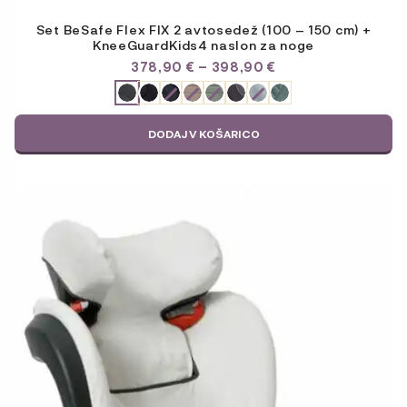
Set BeSafe Flex FIX 2 avtosedež (100 – 150 cm) +
KneeGuardKids4 naslon za noge
CENOVNI
378,90
€
–
398,90
€
RAZPON:
ODABERITE
OD
VARIJACIJU
378,90 €
DO
DODAJ V KOŠARICO
398,90 €