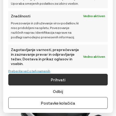
Uporaba omejenih podatkov za izbiro vsebin.
BeSafe Stretch B, Sea zelena
749,00
€
Značilnosti
Vedno aktiven
Povezovanje in združevanje virov podatkov, ki
niso pridobljeni na spletu, Povezovanje
različnih naprav, Identifikacija naprave na
podlagi samodejno prenesenih informacij.
TRENUTNO NEDOSTUPNO
Zagotavljanje varnosti, preprečevanje
in zaznavanje prevar in odpravljanje
Vedno aktiven
težav, Dostava in prikaz oglasov in
vsebin.
Preberite več o teh namenih
Prihvati
Odbij
Postavke kolačića