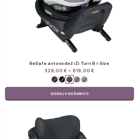
BeSafe avtosedež iZi Turn B i-Size
CENOVNI
529,00
€
–
619,00
€
RAZPON:
ODABERITE
OD
VARIJACIJU
529,00 €
DO
DODAJ V KOŠARICO
619,00 €