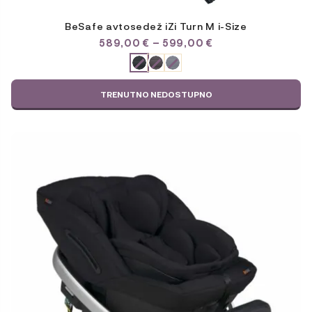
BeSafe avtosedež iZi Turn M i-Size
CENOVNI
589,00
€
–
599,00
€
RAZPON:
ODABERITE
OD
VARIJACIJU
589,00 €
DO
TRENUTNO NEDOSTUPNO
599,00 €