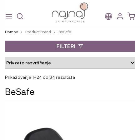
Skip
Skip
to
to
Domov
/
Product Brand
/
BeSafe
navigation
content
FILTERI
Prikazovanje 1–24 od 84 rezultata
BeSafe