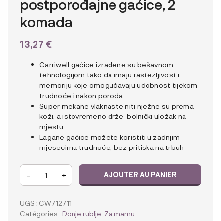
postporođajne gaćice, 2
komada
13,27
€
Carriwell gaćice izrađene su bešavnom
tehnologijom tako da imaju rastezljivost i
memoriju koje omogućavaju udobnost tijekom
trudnoće i nakon poroda.
Super mekane vlaknaste niti nježne su prema
koži, a istovremeno drže bolnički uložak na
mjestu.
Lagane gaćice možete koristiti u zadnjim
mjesecima trudnoće, bez pritiska na trbuh.
quantité
-
+
AJOUTER AU PANIER
de
Carriwell
Perive
UGS :
CW712711
trudničke
Catégories :
Donje rublje
,
Za mamu