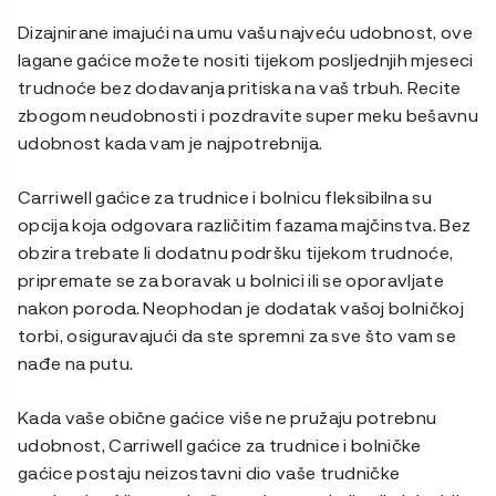
Dizajnirane imajući na umu vašu najveću udobnost, ove
lagane gaćice možete nositi tijekom posljednjih mjeseci
trudnoće bez dodavanja pritiska na vaš trbuh. Recite
zbogom neudobnosti i pozdravite super meku bešavnu
udobnost kada vam je najpotrebnija.
Carriwell gaćice za trudnice i bolnicu fleksibilna su
opcija koja odgovara različitim fazama majčinstva. Bez
obzira trebate li dodatnu podršku tijekom trudnoće,
pripremate se za boravak u bolnici ili se oporavljate
nakon poroda. Neophodan je dodatak vašoj bolničkoj
torbi, osiguravajući da ste spremni za sve što vam se
nađe na putu.
Kada vaše obične gaćice više ne pružaju potrebnu
udobnost, Carriwell gaćice za trudnice i bolničke
gaćice postaju neizostavni dio vaše trudničke