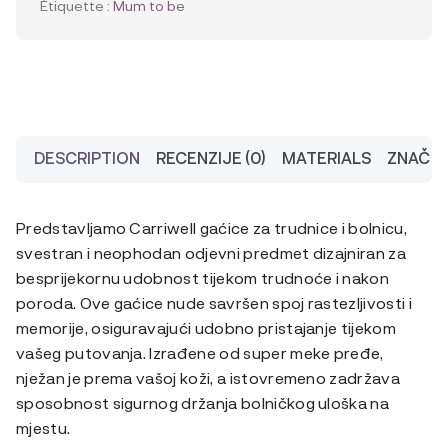
i
Étiquette :
Mum to be
postporođajne
gaćice,
2
komada
DESCRIPTION
RECENZIJE (0)
MATERIALS
ZNAČAJ
Predstavljamo Carriwell gaćice za trudnice i bolnicu,
svestran i neophodan odjevni predmet dizajniran za
besprijekornu udobnost tijekom trudnoće i nakon
poroda. Ove gaćice nude savršen spoj rastezljivosti i
memorije, osiguravajući udobno pristajanje tijekom
vašeg putovanja. Izrađene od super meke pređe,
nježan je prema vašoj koži, a istovremeno zadržava
sposobnost sigurnog držanja bolničkog uloška na
mjestu.