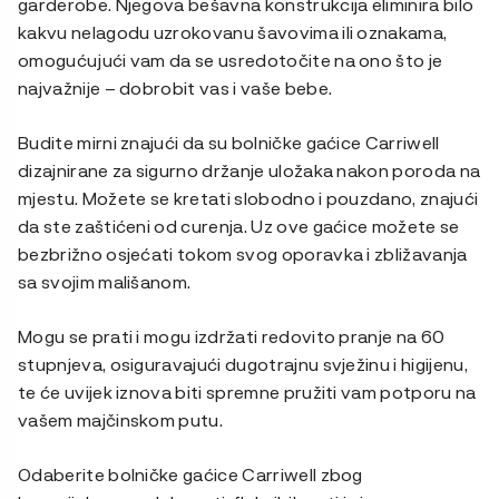
garderobe. Njegova bešavna konstrukcija eliminira bilo
kakvu nelagodu uzrokovanu šavovima ili oznakama,
omogućujući vam da se usredotočite na ono što je
najvažnije – dobrobit vas i vaše bebe.
Budite mirni znajući da su bolničke gaćice Carriwell
dizajnirane za sigurno držanje uložaka nakon poroda na
mjestu. Možete se kretati slobodno i pouzdano, znajući
da ste zaštićeni od curenja. Uz ove gaćice možete se
bezbrižno osjećati tokom svog oporavka i zbližavanja
sa svojim mališanom.
Mogu se prati i mogu izdržati redovito pranje na 60
stupnjeva, osiguravajući dugotrajnu svježinu i higijenu,
te će uvijek iznova biti spremne pružiti vam potporu na
vašem majčinskom putu.
Odaberite bolničke gaćice Carriwell zbog