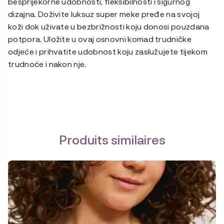
besprijekorne udobnosti, fleksibilnosti i sigurnog
dizajna. Doživite luksuz super meke pređe na svojoj
koži dok uživate u bezbrižnosti koju donosi pouzdana
potpora. Uložite u ovaj osnovni komad trudničke
odjeće i prihvatite udobnost koju zaslužujete tijekom
trudnoće i nakon nje.
Produits similaires