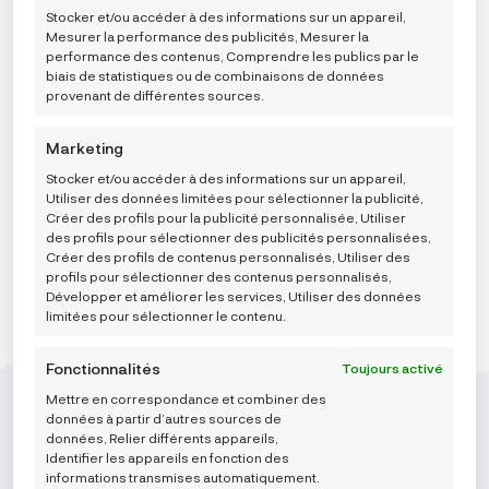
retirer son consentement peut nuire à certaines
cliquant sur l’onglet de gestion du consentement en bas de
Stocker et/ou accéder à des informations sur un appareil,
fonctionnalités et fonctions.
l’écran.
Mesurer la performance des publicités, Mesurer la
Carriwell Pojas za proširivanje odjeće, organski pamuk
performance des contenus, Comprendre les publics par le
biais de statistiques ou de combinaisons de données
23,23
€
provenant de différentes sources.
Marketing
AJOUTER AU PANIER
Stocker et/ou accéder à des informations sur un appareil,
Utiliser des données limitées pour sélectionner la publicité,
Créer des profils pour la publicité personnalisée, Utiliser
des profils pour sélectionner des publicités personnalisées,
Créer des profils de contenus personnalisés, Utiliser des
profils pour sélectionner des contenus personnalisés,
Développer et améliorer les services, Utiliser des données
limitées pour sélectionner le contenu.
Fonctionnalités
Toujours activé
Mettre en correspondance et combiner des
données à partir d’autres sources de
données, Relier différents appareils,
Identifier les appareils en fonction des
informations transmises automatiquement.
Mikroedra d.o.o.