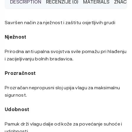
DESCRIPTION
RECENZIJE (0)
MATERIALS
ZNAČAJ
Savršen način za nježnost i zaštitu osjetljivih grudi
Nježnost
Prirodna anti upalna svojstva svile pomažu pri hlađenju
i zacijeljivanju bolnih bradavica.
Prozračnost
Prozračan nepropusni sloj upija vlagu za maksimalnu
sigurnost.
Udobnost
Pamuk drži vlagu dalje od kože za povećanje suhoće i
udobnosti.