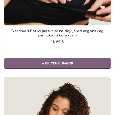
Carriwell Perivi jastučići za dojilje od organskog
pamuka, 6 kom -crni
11,94
€
AJOUTER AU PANIER
Ce
produit
a
plusieurs
variations.
Les
options