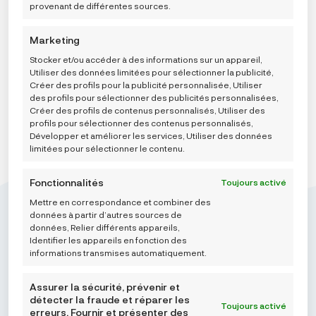
provenant de différentes sources.
Choose a size
Marketing
AJOUTER AU PANIER
Stocker et/ou accéder à des informations sur un appareil,
Utiliser des données limitées pour sélectionner la publicité,
Créer des profils pour la publicité personnalisée, Utiliser
des profils pour sélectionner des publicités personnalisées,
Créer des profils de contenus personnalisés, Utiliser des
profils pour sélectionner des contenus personnalisés,
Développer et améliorer les services, Utiliser des données
limitées pour sélectionner le contenu.
Fonctionnalités
Toujours activé
Mettre en correspondance et combiner des
données à partir d’autres sources de
données, Relier différents appareils,
Identifier les appareils en fonction des
informations transmises automatiquement.
Mikroedra d.o.o.
(01) 48 22 132
Assurer la sécurité, prévenir et
info@najnaj.eu
détecter la fraude et réparer les
Toujours activé
erreurs, Fournir et présenter des