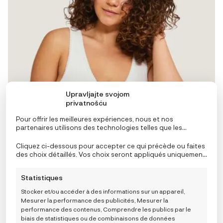
peuvent
être
choisies
sur
la
page
du
produit
Upravljajte svojom
privatnošću
Pour offrir les meilleures expériences, nous et nos
partenaires utilisons des technologies telles que les
cookies pour stocker et/ou accéder aux informations de
l’appareil. Le consentement à ces technologies nous
Cliquez ci-dessous pour accepter ce qui précède ou faites
permettra, ainsi qu’à nos partenaires, de traiter des
des choix détaillés. Vos choix seront appliqués uniquement
données personnelles telles que le comportement de
à ce site. Vous pouvez modifier vos réglages à tout
navigation ou des ID uniques sur ce site et afficher des
moment, y compris le retrait de votre consentement, en
Statistiques
publicités (non-) personnalisées. Ne pas consentir ou
utilisant les boutons de la politique de cookies, ou en
retirer son consentement peut nuire à certaines
cliquant sur l’onglet de gestion du consentement en bas de
Stocker et/ou accéder à des informations sur un appareil,
fonctionnalités et fonctions.
Carriwell Crossover grudnjak za dojenje i spavanje –
l’écran.
Mesurer la performance des publicités, Mesurer la
bijeli
performance des contenus, Comprendre les publics par le
23,23
€
biais de statistiques ou de combinaisons de données