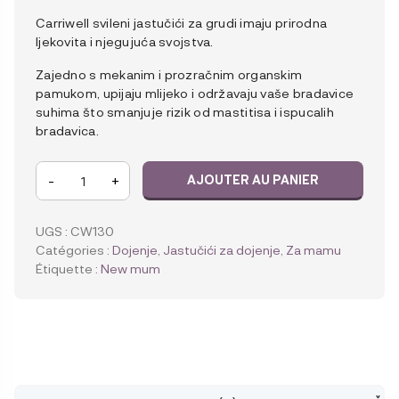
Carriwell svileni jastučići za grudi imaju prirodna
ljekovita i njegujuća svojstva.
Zajedno s mekanim i prozračnim organskim
pamukom, upijaju mlijeko i održavaju vaše bradavice
suhima što smanjuje rizik od mastitisa i ispucalih
bradavica.
quantité
-
+
AJOUTER AU PANIER
de
Carriwell
Perivi
UGS :
CW130
jastučići
Catégories :
Dojenje
,
Jastučići za dojenje
,
Za mamu
za
Étiquette :
New mum
dojilje
od
svile,
6
kom