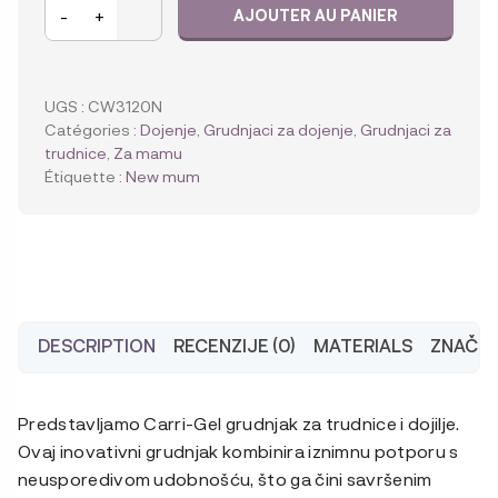
quantité
-
+
AJOUTER AU PANIER
de
Carriwell
Grudnjak
za
UGS :
CW3120N
trudnice
Catégories :
Dojenje
,
Grudnjaci za dojenje
,
Grudnjaci za
i
trudnice
,
Za mamu
dojilje
Étiquette :
New mum
s
Carri-
Gel
potporom
-
crni
DESCRIPTION
RECENZIJE (0)
MATERIALS
ZNAČAJ
Predstavljamo Carri-Gel grudnjak za trudnice i dojilje.
Ovaj inovativni grudnjak kombinira iznimnu potporu s
neusporedivom udobnošću, što ga čini savršenim