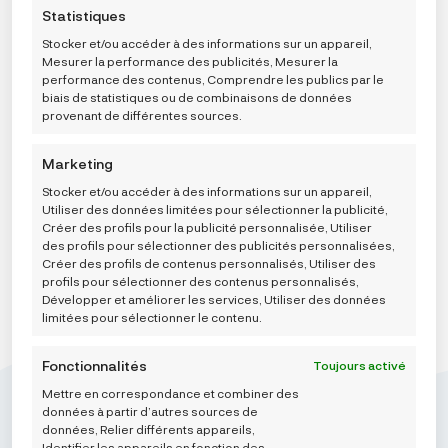
moment, y compris le retrait de votre consentement, en
Statistiques
publicités (non-) personnalisées. Ne pas consentir ou
utilisant les boutons de la politique de cookies, ou en
retirer son consentement peut nuire à certaines
cliquant sur l’onglet de gestion du consentement en bas de
Stocker et/ou accéder à des informations sur un appareil,
fonctionnalités et fonctions.
l’écran.
Mesurer la performance des publicités, Mesurer la
Carriwell Perivi jastučići za dojilje od organskog
pamuka, 6 kom -crni
performance des contenus, Comprendre les publics par le
biais de statistiques ou de combinaisons de données
11,94
€
provenant de différentes sources.
Marketing
AJOUTER AU PANIER
Stocker et/ou accéder à des informations sur un appareil,
Utiliser des données limitées pour sélectionner la publicité,
Créer des profils pour la publicité personnalisée, Utiliser
des profils pour sélectionner des publicités personnalisées,
Créer des profils de contenus personnalisés, Utiliser des
profils pour sélectionner des contenus personnalisés,
Développer et améliorer les services, Utiliser des données
limitées pour sélectionner le contenu.
Fonctionnalités
Toujours activé
Mettre en correspondance et combiner des
données à partir d’autres sources de
données, Relier différents appareils,
Identifier les appareils en fonction des