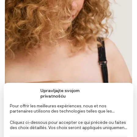
Upravljajte svojom
privatnošću
Pour offrir les meilleures expériences, nous et nos
partenaires utilisons des technologies telles que les
cookies pour stocker et/ou accéder aux informations de
l’appareil. Le consentement à ces technologies nous
Cliquez ci-dessous pour accepter ce qui précède ou faites
permettra, ainsi qu’à nos partenaires, de traiter des
des choix détaillés. Vos choix seront appliqués uniquement
données personnelles telles que le comportement de
à ce site. Vous pouvez modifier vos réglages à tout
navigation ou des ID uniques sur ce site et afficher des