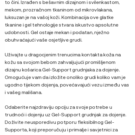
to čini. Izrađen s bešavnim dizajnom i svilenkastom,
mekom, prozračnom tkaninom od mikrovlakana,
luksuzan je na vašoj koži. Kombinacija ove glatke
tkanine i gel tehnologije stvara iskustvo apsolutne
udobnosti. Gel ostaje mekan i podatan, nježno
obuhvaćajući vaše osjetljive grudi.
Uživajte u dragocjenim trenucima kontakta koža na
kožu sa svojom bebom zahvaljujući promišljenom
dizajnu košarica Gel-Support grudnjaka za dojenje.
Omogućuje vam da izložite onoliko grudi koliko vam je
ugodno tijekom dojenja, povećavajući vezu između vas
i vašeg mališana.
Odaberite najzdraviju opciju za svoje potrebe u
trudnoći i dojenju uz Gel-Support grudnjak za dojenje.
Doživite neusporedivu potporu fleksibilnog Gel-
Supporta, koji preporučuju i primalje i savjetnici za