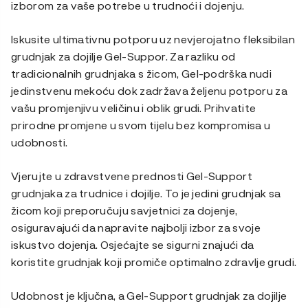
izborom za vaše potrebe u trudnoći i dojenju.
Iskusite ultimativnu potporu uz nevjerojatno fleksibilan
grudnjak za dojilje Gel-Suppor. Za razliku od
tradicionalnih grudnjaka s žicom, Gel-podrška nudi
jedinstvenu mekoću dok zadržava željenu potporu za
vašu promjenjivu veličinu i oblik grudi. Prihvatite
prirodne promjene u svom tijelu bez kompromisa u
udobnosti.
Vjerujte u zdravstvene prednosti Gel-Support
grudnjaka za trudnice i dojilje. To je jedini grudnjak sa
žicom koji preporučuju savjetnici za dojenje,
osiguravajući da napravite najbolji izbor za svoje
iskustvo dojenja. Osjećajte se sigurni znajući da
koristite grudnjak koji promiče optimalno zdravlje grudi.
Udobnost je ključna, a Gel-Support grudnjak za dojilje