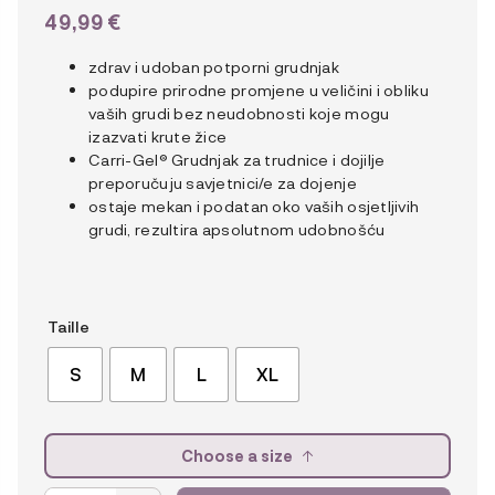
49,99
€
zdrav i udoban potporni grudnjak
podupire prirodne promjene u veličini i obliku
vaših grudi bez neudobnosti koje mogu
izazvati krute žice
Carri-Gel® Grudnjak za trudnice i dojilje
preporučuju savjetnici/e za dojenje
ostaje mekan i podatan oko vaših osjetljivih
grudi, rezultira apsolutnom udobnošću
Taille
S
M
L
XL
Choose a size